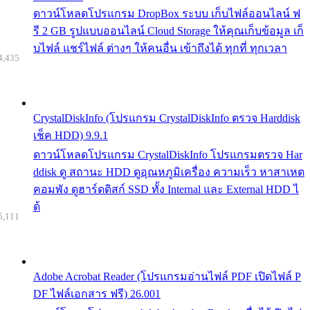
ดาวน์โหลดโปรแกรม DropBox ระบบ เก็บไฟล์ออนไลน์ ฟ
รี 2 GB รูปแบบออนไลน์ Cloud Storage ให้คุณเก็บข้อมูล เก็
บไฟล์ แชร์ไฟล์ ต่างๆ ให้คนอื่น เข้าถึงได้ ทุกที่ ทุกเวลา
4,435
CrystalDiskInfo (โปรแกรม CrystalDiskInfo ตรวจ Harddisk
เช็ค HDD) 9.9.1
ดาวน์โหลดโปรแกรม CrystalDiskInfo โปรแกรมตรวจ Har
ddisk ดู สถานะ HDD ดูอุณหภูมิเครื่อง ความเร็ว หาสาเหต
คอมพัง ดูฮาร์ดดิสก์ SSD ทั้ง Internal และ External HDD ไ
ด้
5,111
Adobe Acrobat Reader (โปรแกรมอ่านไฟล์ PDF เปิดไฟล์ P
DF ไฟล์เอกสาร ฟรี) 26.001