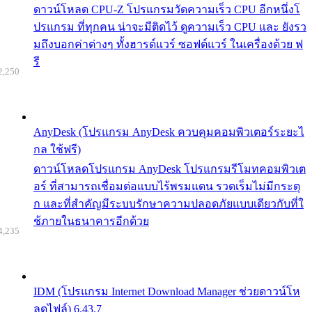
ดาวน์โหลด CPU-Z โปรแกรมวัดความเร็ว CPU อีกหนึ่งโ
ปรแกรม ที่ทุกคน น่าจะมีติดไว้ ดูความเร็ว CPU และ ยังรว
มถึงบอกค่าต่างๆ ทั้งฮารด์แวร์ ซอฟต์แวร์ ในเครื่องด้วย ฟ
รี
2,250
AnyDesk (โปรแกรม AnyDesk ควบคุมคอมพิวเตอร์ระยะไ
กล ใช้ฟรี)
ดาวน์โหลดโปรแกรม AnyDesk โปรแกรมรีโมทคอมพิวเต
อร์ ที่สามารถเชื่อมต่อแบบไร้พรมแดน รวดเร็มไม่มีกระตุ
ก และที่สำคัญมีระบบรักษาความปลอดภัยแบบเดียวกับที่ใ
ช้ภายในธนาคารอีกด้วย
4,235
IDM (โปรแกรม Internet Download Manager ช่วยดาวน์โห
ลดไฟล์) 6.43.7