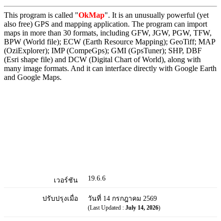
This program is called "
OkMap
". It is an unusually powerful (yet
also free) GPS and mapping application. The program can import
maps in more than 30 formats, including GFW, JGW, PGW, TFW,
BPW (World file); ECW (Earth Resource Mapping); GeoTiff; MAP
(OziExplorer); IMP (CompeGps); GMI (GpsTuner); SHP, DBF
(Esri shape file) and DCW (Digital Chart of World), along with
many image formats. And it can interface directly with Google Earth
and Google Maps.
19.6.6
เวอร์ชัน
ปรับปรุงเมื่อ
วันที่ 14 กรกฎาคม 2569
(Last Updated :
July 14, 2026
)