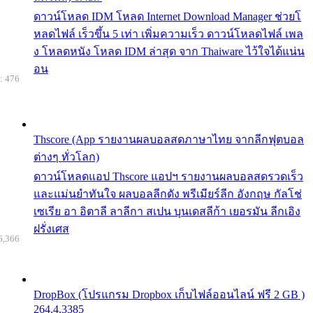
ดาวน์โหลด IDM โหลด Internet Download Manager ช่วยโ
หลดไฟล์ เร็วขึ้น 5 เท่า เพิ่มความเร็ว ดาวน์โหลดไฟล์ เพล
ง โหลดหนัง โหลด IDM ล่าสุด จาก Thaiware ไว้ใจได้แน่น
อน
: 476
Thscore (App รายงานผลบอลสดภาษาไทย จากลีกฟุตบอล
ต่างๆ ทั่วโลก)
ดาวน์โหลดแอป Thscore แอปฯ รายงานผลบอลสดรวดเร็ว
และแม่นยำทันใจ ผลบอลลีกดัง พรีเมียร์ลีก อังกฤษ กัลโช่
เซเรีย อา อิตาลี ลาลีกา สเปน บุนเดสลีก้า เยอรมัน ลีกเอิง
ฝรั่งเศส
6,366
DropBox (โปรแกรม Dropbox เก็บไฟล์ออนไลน์ ฟรี 2 GB )
264.4.3385