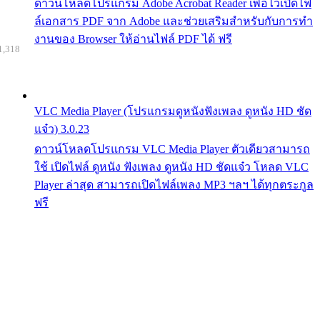
ดาวน์โหลดโปรแกรม Adobe Acrobat Reader เพื่อไว้เปิดไฟ
ล์เอกสาร PDF จาก Adobe และช่วยเสริมสำหรับกับการทำ
งานของ Browser ให้อ่านไฟล์ PDF ได้ ฟรี
1,318
VLC Media Player (โปรแกรมดูหนังฟังเพลง ดูหนัง HD ชัด
แจ๋ว) 3.0.23
ดาวน์โหลดโปรแกรม VLC Media Player ตัวเดียวสามารถ
ใช้ เปิดไฟล์ ดูหนัง ฟังเพลง ดูหนัง HD ชัดแจ๋ว โหลด VLC
Player ล่าสุด สามารถเปิดไฟล์เพลง MP3 ฯลฯ ได้ทุกตระกูล
ฟรี