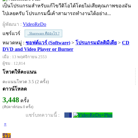
เป็นโปรแกรมสำหรับแก้ไขวีดิโอได้โดยไม่เสียคุณภาพของมัน
ไปเลยครับ โปรแกรมนี้เค้าสามารถทำงานได้อย่าง...
ผู้พัฒนา :
VideoReDo
แชร์แวร์
Shareware คืออะไร ?
หมวดหมู่ :
ซอฟต์แวร์ (Software)
>
โปรแกรมมัลติมีเดีย
>
CD
DVD and Video Player or Burner
เมื่อ : 13 พฤศจิกายน 2553
ผู้ชม : 12,814
โหวตให้คะแนน
คะแนนโหวต 3.5 (2 ครั้ง)
ดาวน์โหลด
3,448
ครั้ง
(สัปดาห์ก่อน 0 ครั้ง)
แชร์บทความนี้ :
0
»
รีวิว