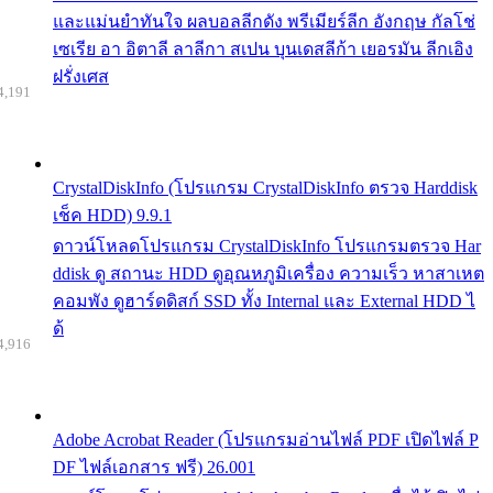
และแม่นยำทันใจ ผลบอลลีกดัง พรีเมียร์ลีก อังกฤษ กัลโช่
เซเรีย อา อิตาลี ลาลีกา สเปน บุนเดสลีก้า เยอรมัน ลีกเอิง
ฝรั่งเศส
4,191
CrystalDiskInfo (โปรแกรม CrystalDiskInfo ตรวจ Harddisk
เช็ค HDD) 9.9.1
ดาวน์โหลดโปรแกรม CrystalDiskInfo โปรแกรมตรวจ Har
ddisk ดู สถานะ HDD ดูอุณหภูมิเครื่อง ความเร็ว หาสาเหต
คอมพัง ดูฮาร์ดดิสก์ SSD ทั้ง Internal และ External HDD ไ
ด้
4,916
Adobe Acrobat Reader (โปรแกรมอ่านไฟล์ PDF เปิดไฟล์ P
DF ไฟล์เอกสาร ฟรี) 26.001