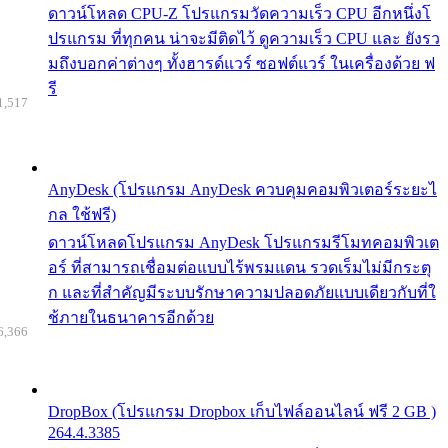
ดาวน์โหลด CPU-Z โปรแกรมวัดความเร็ว CPU อีกหนึ่งโ
ปรแกรม ที่ทุกคน น่าจะมีติดไว้ ดูความเร็ว CPU และ ยังรว
มถึงบอกค่าต่างๆ ทั้งฮารด์แวร์ ซอฟต์แวร์ ในเครื่องด้วย ฟ
รี
1,517
AnyDesk (โปรแกรม AnyDesk ควบคุมคอมพิวเตอร์ระยะไ
กล ใช้ฟรี)
ดาวน์โหลดโปรแกรม AnyDesk โปรแกรมรีโมทคอมพิวเต
อร์ ที่สามารถเชื่อมต่อแบบไร้พรมแดน รวดเร็มไม่มีกระตุ
ก และที่สำคัญมีระบบรักษาความปลอดภัยแบบเดียวกับที่ใ
ช้ภายในธนาคารอีกด้วย
6,366
DropBox (โปรแกรม Dropbox เก็บไฟล์ออนไลน์ ฟรี 2 GB )
264.4.3385