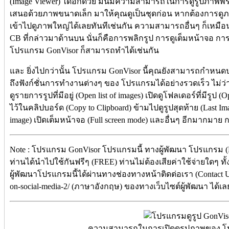
(Image Viewer) ได้อีกด้วย มันมีความสามารถในการดูรูปภาพพรีวิ
เสนอด้วยภาพขนาดเล็ก มาให้คุณดูเป็นชุดก่อน หากต้องการดู
เข้าไปดูภาพใหญ่ได้เลยทันทีเช่นกัน ความสามารถอื่นๆ ก็เหมือนก
CB ที่กล่าวมาด้านบน นั่นก็คือการพลิกรูป การดูเต็มหน้าจอ ก
โปรแกรม GonVisor ก็สามารถทำได้เช่นกัน
และ ยิ่งไปกว่านั้น โปรแกรม GonVisor นี้คุณยังสามารถกำหนดปุ่
ถึงฟังก์ชั่นการทำงานต่างๆ ของ โปรแกรมได้อย่างรวดเร็ว ไม่ว่า
ดูรายการรูปที่มีอยู่ (Open list of images) เปิดดูโฟลเดอร์ที่มีรูป (
ไว้ในคลิปบอร์ด (Copy to Clipboard) ข้ามไปดูรูปสุดท้าย (Last Ima
image) เปิดเต็มหน้าจอ (Full screen mode) และอื่นๆ อีกมากมาย 
Note : โปรแกรม GonVisor โปรแกรมนี้ ทางผู้พัฒนา โปรแกรม (P
ท่านได้นำไปใช้กันฟรีๆ (FREE) ท่านไม่ต้องเสียค่าใช้จ่ายใดๆ ทั
ผู้พัฒนาโปรแกรมนี้ได้ผ่านทางช่องทางหน้าติดต่อเรา (Contact Us)
on-social-media-2/ (ภาษาอังกฤษ) ของทางเว็บไซต์ผู้พัฒนา ได้เล
ความสามารถในการเปิดดูรูปภาพของ โ