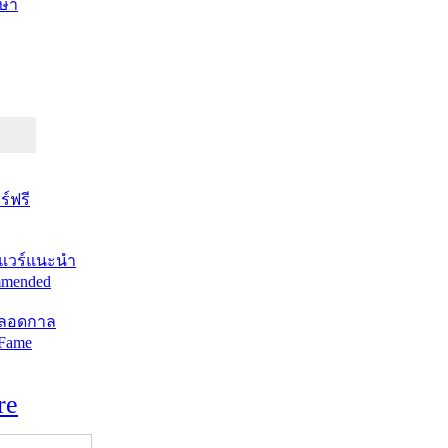
ษา
์ฟรี
แวร์แนะนำ
mended
ตลอดกาล
 Fame
re