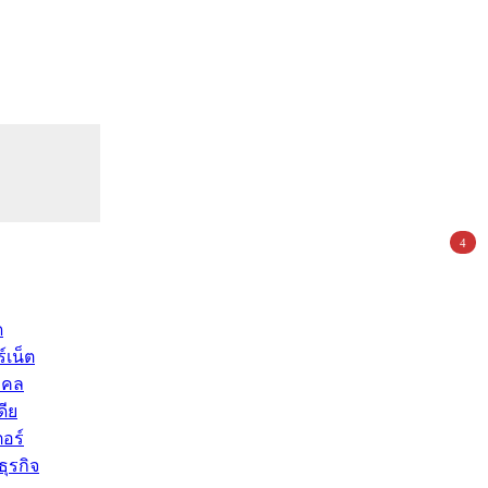
4
ด
์เน็ต
คคล
ดีย
อร์
ุรกิจ