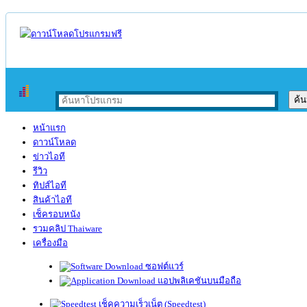
หน้าแรก
ดาวน์โหลด
ข่าวไอที
รีวิว
ทิปส์ไอที
สินค้าไอที
เช็ครอบหนัง
รวมคลิป Thaiware
เครื่องมือ
ซอฟต์แวร์
แอปพลิเคชันบนมือถือ
เช็คความเร็วเน็ต (Speedtest)