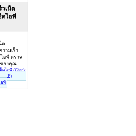
็วเน็ต
ช็คไอพี
น็ต
บความเร็ว
คไอพี ตรวจ
ีของคุณ
ไอพี