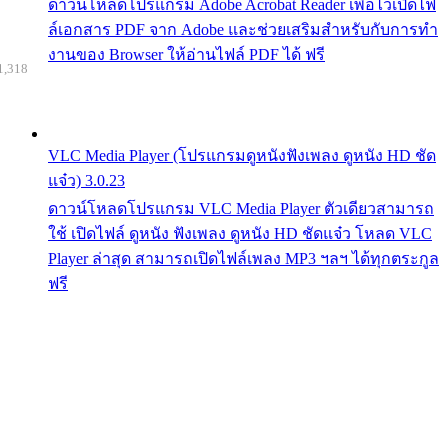
ดาวน์โหลดโปรแกรม Adobe Acrobat Reader เพื่อไว้เปิดไฟ
ล์เอกสาร PDF จาก Adobe และช่วยเสริมสำหรับกับการทำ
งานของ Browser ให้อ่านไฟล์ PDF ได้ ฟรี
1,318
VLC Media Player (โปรแกรมดูหนังฟังเพลง ดูหนัง HD ชัด
แจ๋ว) 3.0.23
ดาวน์โหลดโปรแกรม VLC Media Player ตัวเดียวสามารถ
ใช้ เปิดไฟล์ ดูหนัง ฟังเพลง ดูหนัง HD ชัดแจ๋ว โหลด VLC
Player ล่าสุด สามารถเปิดไฟล์เพลง MP3 ฯลฯ ได้ทุกตระกูล
ฟรี