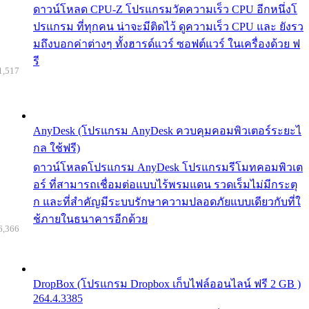
ดาวน์โหลด CPU-Z โปรแกรมวัดความเร็ว CPU อีกหนึ่งโ
ปรแกรม ที่ทุกคน น่าจะมีติดไว้ ดูความเร็ว CPU และ ยังรว
มถึงบอกค่าต่างๆ ทั้งฮารด์แวร์ ซอฟต์แวร์ ในเครื่องด้วย ฟ
รี
1,517
AnyDesk (โปรแกรม AnyDesk ควบคุมคอมพิวเตอร์ระยะไ
กล ใช้ฟรี)
ดาวน์โหลดโปรแกรม AnyDesk โปรแกรมรีโมทคอมพิวเต
อร์ ที่สามารถเชื่อมต่อแบบไร้พรมแดน รวดเร็มไม่มีกระตุ
ก และที่สำคัญมีระบบรักษาความปลอดภัยแบบเดียวกับที่ใ
ช้ภายในธนาคารอีกด้วย
6,366
DropBox (โปรแกรม Dropbox เก็บไฟล์ออนไลน์ ฟรี 2 GB )
264.4.3385