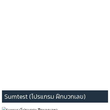
Sumtest (โปรแกรม ฝึกบวกเลข)