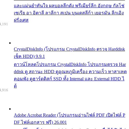
และแม่นยำทันใจ ผลบอลลีกดัง พรีเมียร์ลีก อังกฤษ กัลโช่
เซเรีย อา อิตาลี ลาลีกา สเปน บุนเดสลีก้า เยอรมัน ลีกเอิง
ฝรั่งเศส
4,191
CrystalDiskInfo (โปรแกรม CrystalDiskInfo ตรวจ Harddisk
เช็ค HDD) 9.9.1
ดาวน์โหลดโปรแกรม CrystalDiskInfo โปรแกรมตรวจ Har
ddisk ดู สถานะ HDD ดูอุณหภูมิเครื่อง ความเร็ว หาสาเหต
คอมพัง ดูฮาร์ดดิสก์ SSD ทั้ง Internal และ External HDD ไ
ด้
4,916
Adobe Acrobat Reader (โปรแกรมอ่านไฟล์ PDF เปิดไฟล์ P
DF ไฟล์เอกสาร ฟรี) 26.001