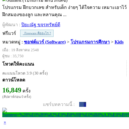
โปรแกรม ฝึกบวกเลข สำหรับเด็ก ง่ายๆ ได้ใจความ เหมาะเอาไว้
ฝึกสมองของลูก และหลานคุณ ...
ผู้พัฒนา :
ปิยะณัฐ ขจรทรัพย์ดี
ฟรีแวร์
Freeware คืออะไร ?
หมวดหมู่ :
ซอฟต์แวร์ (Software)
>
โปรแกรมการศึกษา
>
Kids
เมื่อ : 19 สิงหาคม 2548
ผู้ชม : 35,750
โหวตให้คะแนน
คะแนนโหวต 3.9 (30 ครั้ง)
ดาวน์โหลด
16,849
ครั้ง
(สัปดาห์ก่อน 0 ครั้ง)
แชร์บทความนี้ :
0
»