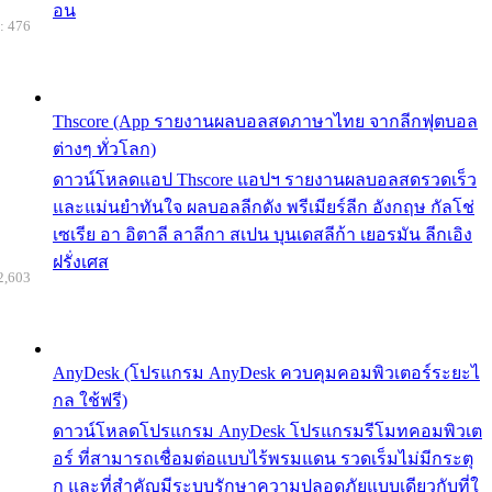
อน
: 476
Thscore (App รายงานผลบอลสดภาษาไทย จากลีกฟุตบอล
ต่างๆ ทั่วโลก)
ดาวน์โหลดแอป Thscore แอปฯ รายงานผลบอลสดรวดเร็ว
และแม่นยำทันใจ ผลบอลลีกดัง พรีเมียร์ลีก อังกฤษ กัลโช่
เซเรีย อา อิตาลี ลาลีกา สเปน บุนเดสลีก้า เยอรมัน ลีกเอิง
ฝรั่งเศส
2,603
AnyDesk (โปรแกรม AnyDesk ควบคุมคอมพิวเตอร์ระยะไ
กล ใช้ฟรี)
ดาวน์โหลดโปรแกรม AnyDesk โปรแกรมรีโมทคอมพิวเต
อร์ ที่สามารถเชื่อมต่อแบบไร้พรมแดน รวดเร็มไม่มีกระตุ
ก และที่สำคัญมีระบบรักษาความปลอดภัยแบบเดียวกับที่ใ