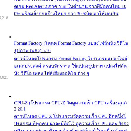
ดเกม Red Alert 2 ภาค Yuri ในตำนาน จากฝีมือคนไทย 10
0% พร้อมสิ่งก่อสร้างใหม่ๆ กว่า 30 ชนิด มาให้เล่นกัน
9,218
Format Factory (โหลด Format Factory แปลงไฟล์หนัง วิดีโอ
รูปภาพ เพลง) 5.16
ดาวน์โหลดโปรแกรม Format Factory โปรแกรมแปลงไฟล์
อเนกประสงค์ ครอบจักรวาล ใช้แปลงรูปภาพ แปลงไฟล์ห
นัง วิดีโอ เพลง ไฟล์เสียงออดิโอ ต่าง ๆ
9,021
CPU-Z (โปรแกรม CPU-Z วัดดูความเร็ว CPU เครื่องคุณ)
2.20.1
ดาวน์โหลด CPU-Z โปรแกรมวัดความเร็ว CPU อีกหนึ่งโ
ปรแกรม ที่ทุกคน น่าจะมีติดไว้ ดูความเร็ว CPU และ ยังรว
มถึงบอกค่าต่างๆ ทั้งฮารด์แวร์ ซอฟต์แวร์ ในเครื่องด้วย ฟ