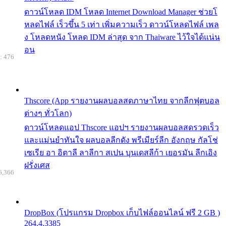
ดาวน์โหลด IDM โหลด Internet Download Manager ช่วยโ
หลดไฟล์ เร็วขึ้น 5 เท่า เพิ่มความเร็ว ดาวน์โหลดไฟล์ เพล
ง โหลดหนัง โหลด IDM ล่าสุด จาก Thaiware ไว้ใจได้แน่น
อน
: 476
Thscore (App รายงานผลบอลสดภาษาไทย จากลีกฟุตบอล
ต่างๆ ทั่วโลก)
ดาวน์โหลดแอป Thscore แอปฯ รายงานผลบอลสดรวดเร็ว
และแม่นยำทันใจ ผลบอลลีกดัง พรีเมียร์ลีก อังกฤษ กัลโช่
เซเรีย อา อิตาลี ลาลีกา สเปน บุนเดสลีก้า เยอรมัน ลีกเอิง
ฝรั่งเศส
6,366
DropBox (โปรแกรม Dropbox เก็บไฟล์ออนไลน์ ฟรี 2 GB )
264.4.3385