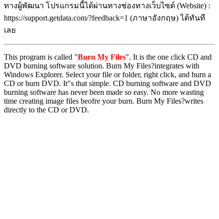
ทางผู้พัฒนา โปรแกรมนี้ได้ผ่านทางช่องทางเว็บไซต์ (Website) :
https://support.getdata.com/?feedback=1 (ภาษาอังกฤษ) ได้ทันที
เลย
This program is called "
Burn My Files
". It is the one click CD and
DVD burning software solution. Burn My Files?integrates with
Windows Explorer. Select your file or folder, right click, and burn a
CD or burn DVD. It"s that simple. CD burning software and DVD
burning software has never been made so easy. No more wasting
time creating image files beofre your burn. Burn My Files?writes
directly to the CD or DVD.