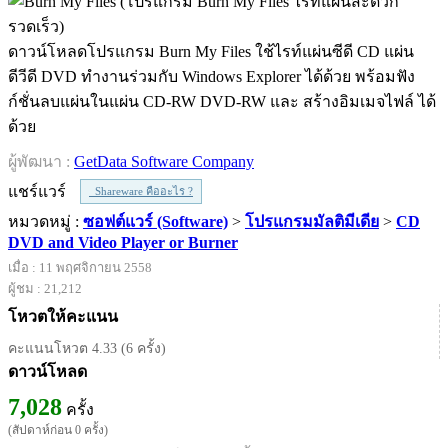
ดาวน์โหลดโปรแกรม Burn My Files ใช้ไรท์แผ่นซีดี CD แผ่น
ดีวีดี DVD ทำงานร่วมกับ Windows Explorer ได้ด้วย พร้อมฟัง
ก์ชั่นลบแผ่นในแผ่น CD-RW DVD-RW และ สร้างอิมเมจไฟล์ ได้
ด้วย
ผู้พัฒนา :
GetData Software Company
แชร์แวร์
Shareware คืออะไร ?
หมวดหมู่ :
ซอฟต์แวร์ (Software)
>
โปรแกรมมัลติมีเดีย
>
CD
DVD and Video Player or Burner
เมื่อ : 11 พฤศจิกายน 2558
ผู้ชม : 21,212
โหวตให้คะแนน
คะแนนโหวต 4.33 (6 ครั้ง)
ดาวน์โหลด
7,028
ครั้ง
(สัปดาห์ก่อน 0 ครั้ง)