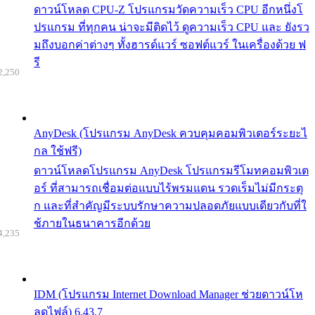
ดาวน์โหลด CPU-Z โปรแกรมวัดความเร็ว CPU อีกหนึ่งโ
ปรแกรม ที่ทุกคน น่าจะมีติดไว้ ดูความเร็ว CPU และ ยังรว
มถึงบอกค่าต่างๆ ทั้งฮารด์แวร์ ซอฟต์แวร์ ในเครื่องด้วย ฟ
รี
2,250
AnyDesk (โปรแกรม AnyDesk ควบคุมคอมพิวเตอร์ระยะไ
กล ใช้ฟรี)
ดาวน์โหลดโปรแกรม AnyDesk โปรแกรมรีโมทคอมพิวเต
อร์ ที่สามารถเชื่อมต่อแบบไร้พรมแดน รวดเร็มไม่มีกระตุ
ก และที่สำคัญมีระบบรักษาความปลอดภัยแบบเดียวกับที่ใ
ช้ภายในธนาคารอีกด้วย
4,235
IDM (โปรแกรม Internet Download Manager ช่วยดาวน์โห
ลดไฟล์) 6.43.7