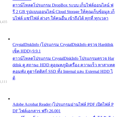
ดาวน์โหลดโปรแกรม DropBox ระบบ เก็บไฟล์ออนไลน์ ฟ
รี 2 GB รูปแบบออนไลน์ Cloud Storage ให้คุณเก็บข้อมูล เก็
บไฟล์ แชร์ไฟล์ ต่างๆ ให้คนอื่น เข้าถึงได้ ทุกที่ ทุกเวลา
4,435
CrystalDiskInfo (โปรแกรม CrystalDiskInfo ตรวจ Harddisk
เช็ค HDD) 9.9.1
ดาวน์โหลดโปรแกรม CrystalDiskInfo โปรแกรมตรวจ Har
ddisk ดู สถานะ HDD ดูอุณหภูมิเครื่อง ความเร็ว หาสาเหต
คอมพัง ดูฮาร์ดดิสก์ SSD ทั้ง Internal และ External HDD ไ
ด้
5,111
Adobe Acrobat Reader (โปรแกรมอ่านไฟล์ PDF เปิดไฟล์ P
DF ไฟล์เอกสาร ฟรี) 26.001