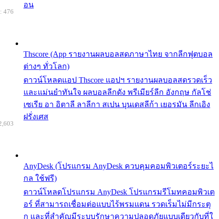
อน
: 476
Thscore (App รายงานผลบอลสดภาษาไทย จากลีกฟุตบอล
ต่างๆ ทั่วโลก)
ดาวน์โหลดแอป Thscore แอปฯ รายงานผลบอลสดรวดเร็ว
และแม่นยำทันใจ ผลบอลลีกดัง พรีเมียร์ลีก อังกฤษ กัลโช่
เซเรีย อา อิตาลี ลาลีกา สเปน บุนเดสลีก้า เยอรมัน ลีกเอิง
ฝรั่งเศส
2,603
AnyDesk (โปรแกรม AnyDesk ควบคุมคอมพิวเตอร์ระยะไ
กล ใช้ฟรี)
ดาวน์โหลดโปรแกรม AnyDesk โปรแกรมรีโมทคอมพิวเต
อร์ ที่สามารถเชื่อมต่อแบบไร้พรมแดน รวดเร็มไม่มีกระตุ
ก และที่สำคัญมีระบบรักษาความปลอดภัยแบบเดียวกับที่ใ