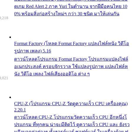
ดเกม Red Alert 2 ภาค Yuri ในตำนาน จากฝีมือคนไทย 10
0% พร้อมสิ่งก่อสร้างใหม่ๆ กว่า 30 ชนิด มาให้เล่นกัน
9,218
Format Factory (โหลด Format Factory แปลงไฟล์หนัง วิดีโอ
รูปภาพ เพลง) 5.16
ดาวน์โหลดโปรแกรม Format Factory โปรแกรมแปลงไฟล์
อเนกประสงค์ ครอบจักรวาล ใช้แปลงรูปภาพ แปลงไฟล์ห
นัง วิดีโอ เพลง ไฟล์เสียงออดิโอ ต่าง ๆ
9,021
CPU-Z (โปรแกรม CPU-Z วัดดูความเร็ว CPU เครื่องคุณ)
2.20.1
ดาวน์โหลด CPU-Z โปรแกรมวัดความเร็ว CPU อีกหนึ่งโ
ปรแกรม ที่ทุกคน น่าจะมีติดไว้ ดูความเร็ว CPU และ ยังรว
มถึงบอกค่าต่างๆ ทั้งฮารด์แวร์ ซอฟต์แวร์ ในเครื่องด้วย ฟ