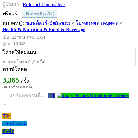
ผู้พัฒนา :
Rufenacht Innovative
ฟรีแวร์
Freeware คืออะไร ?
หมวดหมู่ :
ซอฟต์แวร์ (Software)
>
โปรแกรมส่วนบุคคล
>
Health & Nutrition & Food & Beverage
เมื่อ : 22 พฤษภาคม 2554
ผู้ชม : 16,682
โหวตให้คะแนน
คะแนนโหวต 0 (0 ครั้ง)
ดาวน์โหลด
3,365
ครั้ง
(สัปดาห์ก่อน 0 ครั้ง)
แชร์บทความนี้ :
0
»
รีวิว
ดาวน์โหลด
สั่งซื้อ