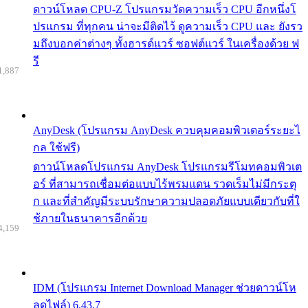
ดาวน์โหลด CPU-Z โปรแกรมวัดความเร็ว CPU อีกหนึ่งโ
ปรแกรม ที่ทุกคน น่าจะมีติดไว้ ดูความเร็ว CPU และ ยังรว
มถึงบอกค่าต่างๆ ทั้งฮารด์แวร์ ซอฟต์แวร์ ในเครื่องด้วย ฟ
รี
1,887
AnyDesk (โปรแกรม AnyDesk ควบคุมคอมพิวเตอร์ระยะไ
กล ใช้ฟรี)
ดาวน์โหลดโปรแกรม AnyDesk โปรแกรมรีโมทคอมพิวเต
อร์ ที่สามารถเชื่อมต่อแบบไร้พรมแดน รวดเร็มไม่มีกระตุ
ก และที่สำคัญมีระบบรักษาความปลอดภัยแบบเดียวกับที่ใ
ช้ภายในธนาคารอีกด้วย
4,159
IDM (โปรแกรม Internet Download Manager ช่วยดาวน์โห
ลดไฟล์) 6.43.7