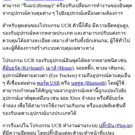
สามารถ "รีแมป (Remap)" หรือปรับเปลี่ยนการทำงานของอินพุต
จากอุปกรณ์ควบคุมต่าง ๆ ไปยังอุปกรณ์เสมือนตามต้องการ
สำหรับจุดเด่นของโปรแกรม UCR ตัวนี้ก็คือ มีความยืดหยุ่นสูง,
รองรับอุปกรณ์หลากหลายประเภท และสามารถปรับแต่งการ
ควบคุมได้อย่างละเอียด เหมาะสำหรับทั้งนักเล่นเกม, ผู้ใช้ทั่วไป
และผู้ที่ต้องการสร้างระบบควบคุมเฉพาะทาง
โปรแกรม UCR รองรับอุปกรณ์อินพุตได้หลากหลายชนิด เช่น
คีย์บอร์ด (Keyboard)
,
เมาส์ (Mouse)
, จอยสติ๊ก, พวงมาลัยเกม,
อุปกรณ์ติดตามดวงตา (Eye Trackers) รวมถึงอุปกรณ์ควบคุมอื่น
ๆ ที่เชื่อมต่อผ่าน
พอร์ต USB
หรือ
บลูทูธ (Bluetooth)
โดยผู้ใช้
สามารถกำหนดให้สัญญาณจากอุปกรณ์เหล่านี้ถูกแปลงไปยัง
อุปกรณ์เอาต์พุตเสมือน เช่น จอย Xbox จำลอง หรือคีย์บอร์ด
จำลอง เพื่อให้สามารถใช้งานร่วมกับเกม หรือแอปพลิเคชันที่
รองรับเฉพาะอุปกรณ์บางประเภทได้
การรีแมปใน โปรแกรม UCR ทำงานผ่านระบบ
ปลั๊กอิน (Plug-in)
ที่มีความยืดหยุ่น โดยปลั๊กอินแต่ละตัวจะทำหน้าที่แปลง