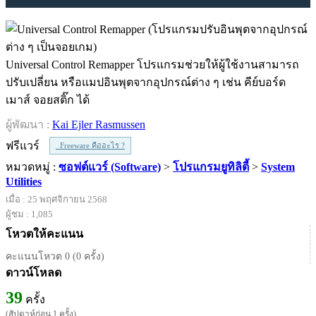
Universal Control Remapper โปรแกรมช่วยให้ผู้ใช้งานสามารถ
ปรับเปลี่ยน หรือแมปอินพุตจากอุปกรณ์ต่าง ๆ เช่น คีย์บอร์ด
เมาส์ จอยสติ๊ก ได้
ผู้พัฒนา :
Kai Ejler Rasmussen
ฟรีแวร์
Freeware คืออะไร ?
หมวดหมู่ :
ซอฟต์แวร์ (Software)
>
โปรแกรมยูทิลิตี้
>
System
Utilities
เมื่อ : 25 พฤศจิกายน 2568
ผู้ชม : 1,085
โหวตให้คะแนน
คะแนนโหวต 0 (0 ครั้ง)
ดาวน์โหลด
39
ครั้ง
(สัปดาห์ก่อน 1 ครั้ง)