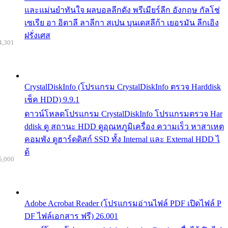
และแม่นยำทันใจ ผลบอลลีกดัง พรีเมียร์ลีก อังกฤษ กัลโช่
เซเรีย อา อิตาลี ลาลีกา สเปน บุนเดสลีก้า เยอรมัน ลีกเอิง
ฝรั่งเศส
4,301
CrystalDiskInfo (โปรแกรม CrystalDiskInfo ตรวจ Harddisk
เช็ค HDD) 9.9.1
ดาวน์โหลดโปรแกรม CrystalDiskInfo โปรแกรมตรวจ Har
ddisk ดู สถานะ HDD ดูอุณหภูมิเครื่อง ความเร็ว หาสาเหต
คอมพัง ดูฮาร์ดดิสก์ SSD ทั้ง Internal และ External HDD ไ
ด้
5,000
Adobe Acrobat Reader (โปรแกรมอ่านไฟล์ PDF เปิดไฟล์ P
DF ไฟล์เอกสาร ฟรี) 26.001