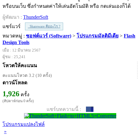
หรือบนเว็บ ซึ่งกำหนดค่าให้เล่นอัตโนมัติ หรือ กดเล่นเองก็ได้
ผู้พัฒนา :
ThunderSoft
แชร์แวร์
Shareware คืออะไร ?
หมวดหมู่ :
ซอฟต์แวร์ (Software)
>
โปรแกรมมัลติมีเดีย
>
Flash
Design Tools
เมื่อ : 12 มีนาคม 2567
ผู้ชม : 25,241
โหวตให้คะแนน
คะแนนโหวต 3.2 (10 ครั้ง)
ดาวน์โหลด
1,926
ครั้ง
(สัปดาห์ก่อน 0 ครั้ง)
แชร์บทความนี้ :
0
โปรแกรมแปลงไฟล์
»