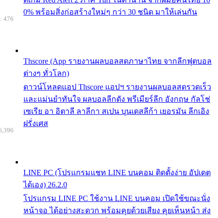
0% พร้อมสิ่งก่อสร้างใหม่ๆ กว่า 30 ชนิด มาให้เล่นกัน
: 476
Thscore (App รายงานผลบอลสดภาษาไทย จากลีกฟุตบอล
ต่างๆ ทั่วโลก)
ดาวน์โหลดแอป Thscore แอปฯ รายงานผลบอลสดรวดเร็ว
และแม่นยำทันใจ ผลบอลลีกดัง พรีเมียร์ลีก อังกฤษ กัลโช่
เซเรีย อา อิตาลี ลาลีกา สเปน บุนเดสลีก้า เยอรมัน ลีกเอิง
ฝรั่งเศส
6,396
LINE PC (โปรแกรมแชท LINE บนคอม ติดตั้งง่าย อัปเดต
ได้เอง) 26.2.0
โปรแกรม LINE PC ใช้งาน LINE บนคอม เปิดใช้ขณะนั่ง
หน้าจอ ได้อย่างสะดวก พร้อมคุยด้วยเสียง คุยเห็นหน้า ส่ง