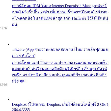
ดาวน์โหลด IDM โหลด Internet Download Manager ช่วยโ
หลดไฟล์ เร็วขึ้น 5 เท่า เพิ่มความเร็ว ดาวน์โหลดไฟล์ เพล
ง โหลดหนัง โหลด IDM ล่าสุด จาก Thaiware ไว้ใจได้แน่น
อน
: 476
Thscore (App รายงานผลบอลสดภาษาไทย จากลีกฟุตบอล
ต่างๆ ทั่วโลก)
ดาวน์โหลดแอป Thscore แอปฯ รายงานผลบอลสดรวดเร็ว
และแม่นยำทันใจ ผลบอลลีกดัง พรีเมียร์ลีก อังกฤษ กัลโช่
เซเรีย อา อิตาลี ลาลีกา สเปน บุนเดสลีก้า เยอรมัน ลีกเอิง
ฝรั่งเศส
6,366
DropBox (โปรแกรม Dropbox เก็บไฟล์ออนไลน์ ฟรี 2 GB )
264.4.3385