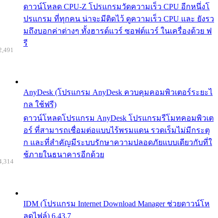
ดาวน์โหลด CPU-Z โปรแกรมวัดความเร็ว CPU อีกหนึ่งโ
ปรแกรม ที่ทุกคน น่าจะมีติดไว้ ดูความเร็ว CPU และ ยังรว
มถึงบอกค่าต่างๆ ทั้งฮารด์แวร์ ซอฟต์แวร์ ในเครื่องด้วย ฟ
รี
2,491
AnyDesk (โปรแกรม AnyDesk ควบคุมคอมพิวเตอร์ระยะไ
กล ใช้ฟรี)
ดาวน์โหลดโปรแกรม AnyDesk โปรแกรมรีโมทคอมพิวเต
อร์ ที่สามารถเชื่อมต่อแบบไร้พรมแดน รวดเร็มไม่มีกระตุ
ก และที่สำคัญมีระบบรักษาความปลอดภัยแบบเดียวกับที่ใ
ช้ภายในธนาคารอีกด้วย
4,314
IDM (โปรแกรม Internet Download Manager ช่วยดาวน์โห
ลดไฟล์) 6.43.7