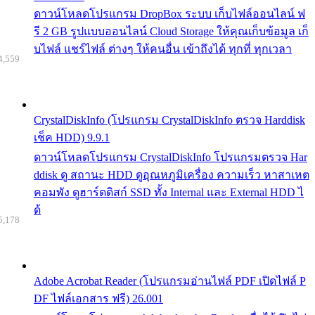
ดาวน์โหลดโปรแกรม DropBox ระบบ เก็บไฟล์ออนไลน์ ฟ
รี 2 GB รูปแบบออนไลน์ Cloud Storage ให้คุณเก็บข้อมูล เก็
บไฟล์ แชร์ไฟล์ ต่างๆ ให้คนอื่น เข้าถึงได้ ทุกที่ ทุกเวลา
4,559
CrystalDiskInfo (โปรแกรม CrystalDiskInfo ตรวจ Harddisk
เช็ค HDD) 9.9.1
ดาวน์โหลดโปรแกรม CrystalDiskInfo โปรแกรมตรวจ Har
ddisk ดู สถานะ HDD ดูอุณหภูมิเครื่อง ความเร็ว หาสาเหต
คอมพัง ดูฮาร์ดดิสก์ SSD ทั้ง Internal และ External HDD ไ
ด้
5,178
Adobe Acrobat Reader (โปรแกรมอ่านไฟล์ PDF เปิดไฟล์ P
DF ไฟล์เอกสาร ฟรี) 26.001