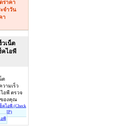
คา
็วเน็ต
ช็คไอพี
น็ต
บความเร็ว
คไอพี ตรวจ
ีของคุณ
ไอพี