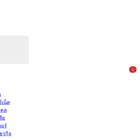
4
ด
์เน็ต
คคล
ดีย
อร์
ุรกิจ