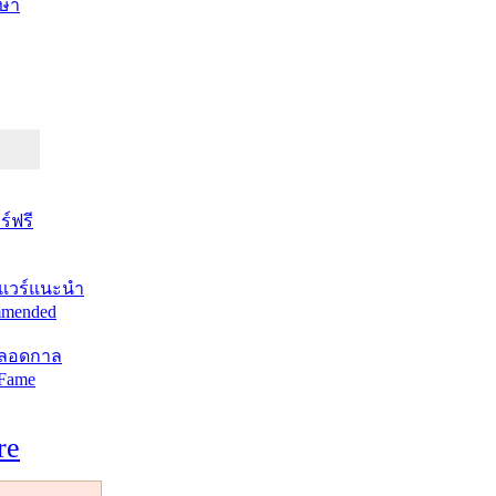
ษา
์ฟรี
แวร์แนะนำ
mended
ตลอดกาล
 Fame
re