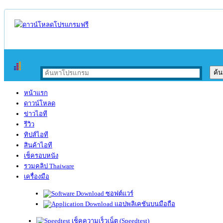
หน้าแรก
ดาวน์โหลด
ข่าวไอที
รีวิว
ทิปส์ไอที
สินค้าไอที
เช็ครอบหนัง
รวมคลิป Thaiware
เครื่องมือ
ซอฟต์แวร์
แอปพลิเคชันบนมือถือ
เช็คความเร็วเน็ต (Speedtest)