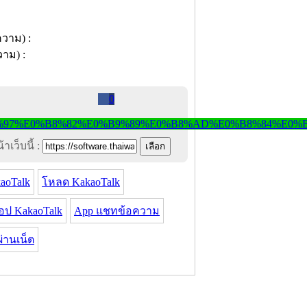
0
าเว็บนี้ :
aoTalk
โหลด KakaoTalk
ป KakaoTalk
App แชทข้อความ
่านเน็ต