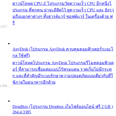
ดาวน์โหลด CPU-Z โปรแกรมวัดความเร็ว CPU อีกหนึ่งโ
ปรแกรม ที่ทุกคน น่าจะมีติดไว้ ดูความเร็ว CPU และ ยังรว
มถึงบอกค่าต่างๆ ทั้งฮารด์แวร์ ซอฟต์แวร์ ในเครื่องด้วย ฟ
รี
1,517
AnyDesk (โปรแกรม AnyDesk ควบคุมคอมพิวเตอร์ระยะไ
กล ใช้ฟรี)
ดาวน์โหลดโปรแกรม AnyDesk โปรแกรมรีโมทคอมพิวเต
อร์ ที่สามารถเชื่อมต่อแบบไร้พรมแดน รวดเร็มไม่มีกระตุ
ก และที่สำคัญมีระบบรักษาความปลอดภัยแบบเดียวกับที่ใ
ช้ภายในธนาคารอีกด้วย
6,366
DropBox (โปรแกรม Dropbox เก็บไฟล์ออนไลน์ ฟรี 2 GB )
264.4.3385