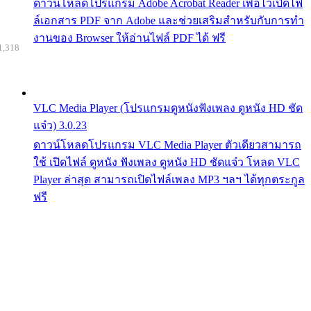
ดาวน์โหลดโปรแกรม Adobe Acrobat Reader เพื่อไว้เปิดไฟ
ล์เอกสาร PDF จาก Adobe และช่วยเสริมสำหรับกับการทำ
งานของ Browser ให้อ่านไฟล์ PDF ได้ ฟรี
1,318
VLC Media Player (โปรแกรมดูหนังฟังเพลง ดูหนัง HD ชัด
แจ๋ว) 3.0.23
ดาวน์โหลดโปรแกรม VLC Media Player ตัวเดียวสามารถ
ใช้ เปิดไฟล์ ดูหนัง ฟังเพลง ดูหนัง HD ชัดแจ๋ว โหลด VLC
Player ล่าสุด สามารถเปิดไฟล์เพลง MP3 ฯลฯ ได้ทุกตระกูล
ฟรี