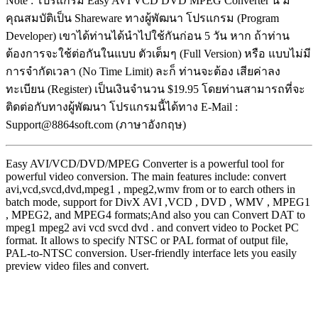
Note : โปรแกรม Easy AVI VCD DVD MPEG Converter นี้ มี
คุณสมบัติเป็น Shareware ทางผู้พัฒนา โปรแกรม (Program
Developer) เขาได้ท่านได้นำไปใช้กันก่อน 5 วัน หาก ถ้าท่าน
ต้องการจะใช้ต่อกันในแบบ ตัวเต็มๆ (Full Version) หรือ แบบไม่มี
การจำกัดเวลา (No Time Limit) ละก็ ท่านจะต้อง เสียค่าลง
ทะเบียน (Register) เป็นเงินจำนวน $19.95 โดยท่านสามารถที่จะ
ติดต่อกับทางผู้พัฒนา โปรแกรมนี้ได้ทาง E-Mail :
Support@8864soft.com (ภาษาอังกฤษ)
Easy AVI/VCD/DVD/MPEG Converter is a powerful tool for
powerful video conversion. The main features include: convert
avi,vcd,svcd,dvd,mpeg1 , mpeg2,wmv from or to earch others in
batch mode, support for DivX AVI ,VCD , DVD , WMV , MPEG1
, MPEG2, and MPEG4 formats;And also you can Convert DAT to
mpeg1 mpeg2 avi vcd svcd dvd . and convert video to Pocket PC
format. It allows to specify NTSC or PAL format of output file,
PAL-to-NTSC conversion. User-friendly interface lets you easily
preview video files and convert.