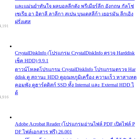
และแม่นยำทันใจ ผลบอลลีกดัง พรีเมียร์ลีก อังกฤษ กัลโช่
เซเรีย อา อิตาลี ลาลีกา สเปน บุนเดสลีก้า เยอรมัน ลีกเอิง
ฝรั่งเศส
4,191
CrystalDiskInfo (โปรแกรม CrystalDiskInfo ตรวจ Harddisk
เช็ค HDD) 9.9.1
ดาวน์โหลดโปรแกรม CrystalDiskInfo โปรแกรมตรวจ Har
ddisk ดู สถานะ HDD ดูอุณหภูมิเครื่อง ความเร็ว หาสาเหต
คอมพัง ดูฮาร์ดดิสก์ SSD ทั้ง Internal และ External HDD ไ
ด้
4,916
Adobe Acrobat Reader (โปรแกรมอ่านไฟล์ PDF เปิดไฟล์ P
DF ไฟล์เอกสาร ฟรี) 26.001