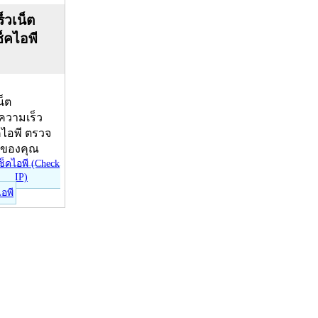
็วเน็ต
ช็คไอพี
น็ต
บความเร็ว
คไอพี ตรวจ
ีของคุณ
ไอพี