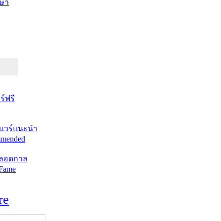
ษา
์ฟรี
แวร์แนะนำ
mended
ตลอดกาล
 Fame
re