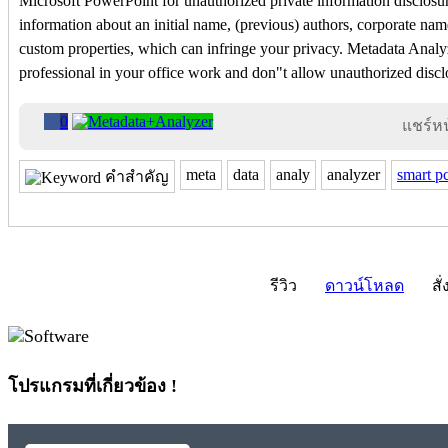
Microsoft PowerPoint for unauthorized private information disclosur
information about an initial name, (previous) authors, corporate nam
custom properties, which can infringe your privacy. Metadata Analyz
professional in your office work and don"t allow unauthorized discl
0
แชร์หน้
meta
data
analy
analyzer
smart pc
คำสำคัญ
รีวิว
ดาวน์โหลด
สั่
โปรแกรมที่เกี่ยวข้อง !