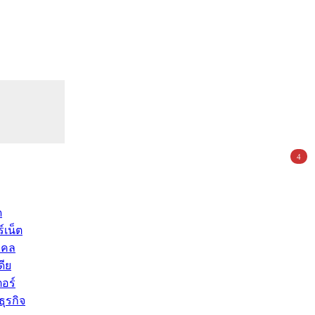
4
ด
์เน็ต
คคล
ดีย
อร์
ุรกิจ