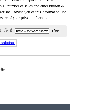
e. The software application inserts
e(s), number of saves and other built-in &
er shall advise you of this information. Be
osure of your private information!
าเว็บนี้ :
 solutions
งซื้อ