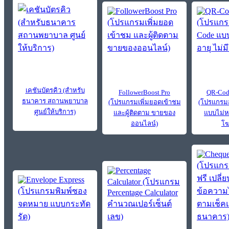
เคชันบัตรคิว (สำหรับ
FollowerBoost Pro
QR-Cod
ธนาคาร สถานพยาบาล
(โปรแกรมเพิ่มยอดเข้าชม
(โปรแกรมส
ศูนย์ให้บริการ)
และผู้ติดตาม ขายของ
แบบไม่ห
ออนไลน์)
โ