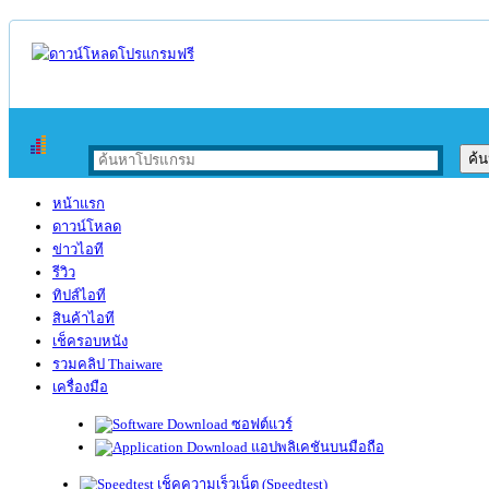
หน้าแรก
ดาวน์โหลด
ข่าวไอที
รีวิว
ทิปส์ไอที
สินค้าไอที
เช็ครอบหนัง
รวมคลิป Thaiware
เครื่องมือ
ซอฟต์แวร์
แอปพลิเคชันบนมือถือ
เช็คความเร็วเน็ต (Speedtest)