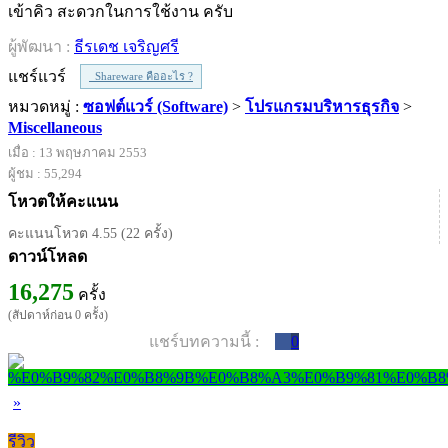
เข้าคิว สะดวกในการใช้งาน ครับ
ผู้พัฒนา :
ธีรเดช เจริญศรี
แชร์แวร์
Shareware คืออะไร ?
หมวดหมู่ :
ซอฟต์แวร์ (Software)
>
โปรแกรมบริหารธุรกิจ
>
Miscellaneous
เมื่อ : 13 พฤษภาคม 2553
ผู้ชม : 55,294
โหวตให้คะแนน
คะแนนโหวต 4.55 (22 ครั้ง)
ดาวน์โหลด
16,275
ครั้ง
(สัปดาห์ก่อน 0 ครั้ง)
แชร์บทความนี้ :
0
»
รีวิว