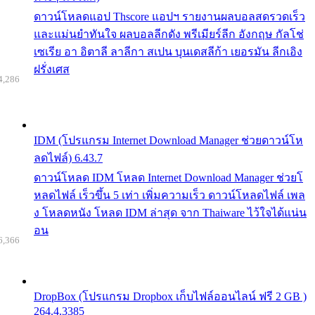
ดาวน์โหลดแอป Thscore แอปฯ รายงานผลบอลสดรวดเร็ว
และแม่นยำทันใจ ผลบอลลีกดัง พรีเมียร์ลีก อังกฤษ กัลโช่
เซเรีย อา อิตาลี ลาลีกา สเปน บุนเดสลีก้า เยอรมัน ลีกเอิง
ฝรั่งเศส
4,286
IDM (โปรแกรม Internet Download Manager ช่วยดาวน์โห
ลดไฟล์) 6.43.7
ดาวน์โหลด IDM โหลด Internet Download Manager ช่วยโ
หลดไฟล์ เร็วขึ้น 5 เท่า เพิ่มความเร็ว ดาวน์โหลดไฟล์ เพล
ง โหลดหนัง โหลด IDM ล่าสุด จาก Thaiware ไว้ใจได้แน่น
อน
6,366
DropBox (โปรแกรม Dropbox เก็บไฟล์ออนไลน์ ฟรี 2 GB )
264.4.3385