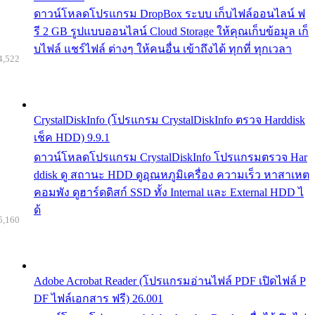
ดาวน์โหลดโปรแกรม DropBox ระบบ เก็บไฟล์ออนไลน์ ฟ
รี 2 GB รูปแบบออนไลน์ Cloud Storage ให้คุณเก็บข้อมูล เก็
บไฟล์ แชร์ไฟล์ ต่างๆ ให้คนอื่น เข้าถึงได้ ทุกที่ ทุกเวลา
4,522
CrystalDiskInfo (โปรแกรม CrystalDiskInfo ตรวจ Harddisk
เช็ค HDD) 9.9.1
ดาวน์โหลดโปรแกรม CrystalDiskInfo โปรแกรมตรวจ Har
ddisk ดู สถานะ HDD ดูอุณหภูมิเครื่อง ความเร็ว หาสาเหต
คอมพัง ดูฮาร์ดดิสก์ SSD ทั้ง Internal และ External HDD ไ
ด้
5,160
Adobe Acrobat Reader (โปรแกรมอ่านไฟล์ PDF เปิดไฟล์ P
DF ไฟล์เอกสาร ฟรี) 26.001