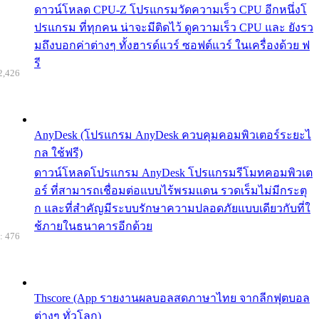
ดาวน์โหลด CPU-Z โปรแกรมวัดความเร็ว CPU อีกหนึ่งโ
ปรแกรม ที่ทุกคน น่าจะมีติดไว้ ดูความเร็ว CPU และ ยังรว
มถึงบอกค่าต่างๆ ทั้งฮารด์แวร์ ซอฟต์แวร์ ในเครื่องด้วย ฟ
รี
2,426
AnyDesk (โปรแกรม AnyDesk ควบคุมคอมพิวเตอร์ระยะไ
กล ใช้ฟรี)
ดาวน์โหลดโปรแกรม AnyDesk โปรแกรมรีโมทคอมพิวเต
อร์ ที่สามารถเชื่อมต่อแบบไร้พรมแดน รวดเร็มไม่มีกระตุ
ก และที่สำคัญมีระบบรักษาความปลอดภัยแบบเดียวกับที่ใ
ช้ภายในธนาคารอีกด้วย
: 476
Thscore (App รายงานผลบอลสดภาษาไทย จากลีกฟุตบอล
ต่างๆ ทั่วโลก)