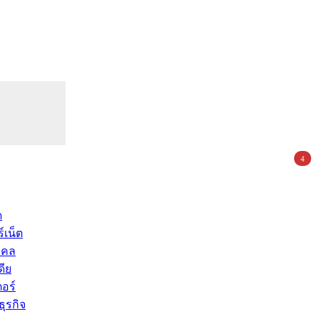
4
ด
์เน็ต
คคล
ดีย
อร์
ุรกิจ