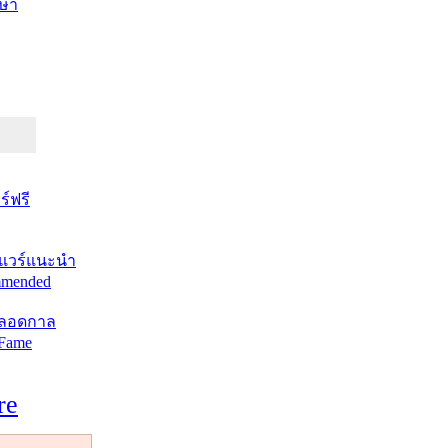
ษา
์ฟรี
แวร์แนะนำ
mended
ตลอดกาล
 Fame
re