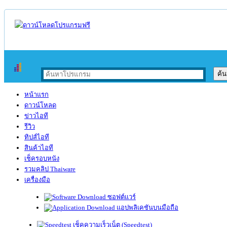
หน้าแรก
ดาวน์โหลด
ข่าวไอที
รีวิว
ทิปส์ไอที
สินค้าไอที
เช็ครอบหนัง
รวมคลิป Thaiware
เครื่องมือ
ซอฟต์แวร์
แอปพลิเคชันบนมือถือ
เช็คความเร็วเน็ต (Speedtest)