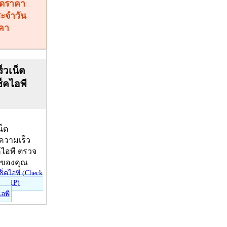
คา
็วเน็ต
ช็คไอพี
น็ต
บความเร็ว
คไอพี ตรวจ
ีของคุณ
ไอพี