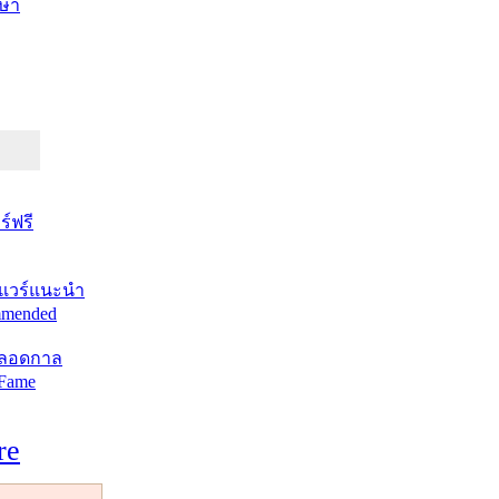
ษา
์ฟรี
แวร์แนะนำ
mended
ตลอดกาล
 Fame
re