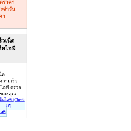
คา
็วเน็ต
ช็คไอพี
น็ต
บความเร็ว
คไอพี ตรวจ
ีของคุณ
ไอพี