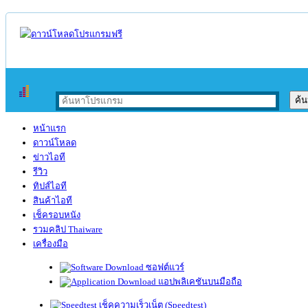
หน้าแรก
ดาวน์โหลด
ข่าวไอที
รีวิว
ทิปส์ไอที
สินค้าไอที
เช็ครอบหนัง
รวมคลิป Thaiware
เครื่องมือ
ซอฟต์แวร์
แอปพลิเคชันบนมือถือ
เช็คความเร็วเน็ต (Speedtest)