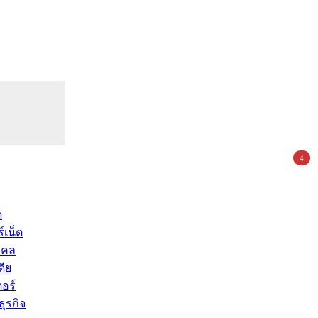
4
ด
์เน็ต
คคล
ดีย
อร์
ุรกิจ