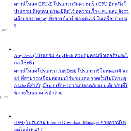
ดาวน์โหลด CPU-Z โปรแกรมวัดความเร็ว CPU อีกหนึ่งโ
ปรแกรม ที่ทุกคน น่าจะมีติดไว้ ดูความเร็ว CPU และ ยังรว
มถึงบอกค่าต่างๆ ทั้งฮารด์แวร์ ซอฟต์แวร์ ในเครื่องด้วย ฟ
รี
1,887
AnyDesk (โปรแกรม AnyDesk ควบคุมคอมพิวเตอร์ระยะไ
กล ใช้ฟรี)
ดาวน์โหลดโปรแกรม AnyDesk โปรแกรมรีโมทคอมพิวเต
อร์ ที่สามารถเชื่อมต่อแบบไร้พรมแดน รวดเร็มไม่มีกระตุ
ก และที่สำคัญมีระบบรักษาความปลอดภัยแบบเดียวกับที่ใ
ช้ภายในธนาคารอีกด้วย
4,159
IDM (โปรแกรม Internet Download Manager ช่วยดาวน์โห
ลดไฟล์) 6.43.7