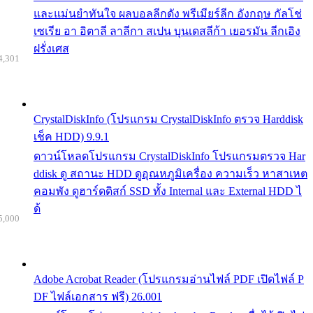
และแม่นยำทันใจ ผลบอลลีกดัง พรีเมียร์ลีก อังกฤษ กัลโช่
เซเรีย อา อิตาลี ลาลีกา สเปน บุนเดสลีก้า เยอรมัน ลีกเอิง
ฝรั่งเศส
4,301
CrystalDiskInfo (โปรแกรม CrystalDiskInfo ตรวจ Harddisk
เช็ค HDD) 9.9.1
ดาวน์โหลดโปรแกรม CrystalDiskInfo โปรแกรมตรวจ Har
ddisk ดู สถานะ HDD ดูอุณหภูมิเครื่อง ความเร็ว หาสาเหต
คอมพัง ดูฮาร์ดดิสก์ SSD ทั้ง Internal และ External HDD ไ
ด้
5,000
Adobe Acrobat Reader (โปรแกรมอ่านไฟล์ PDF เปิดไฟล์ P
DF ไฟล์เอกสาร ฟรี) 26.001