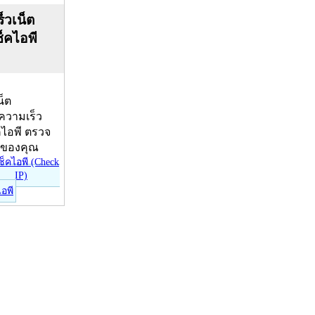
็วเน็ต
ช็คไอพี
น็ต
บความเร็ว
คไอพี ตรวจ
ีของคุณ
ไอพี