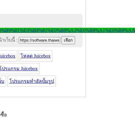
าเว็บนี้ :
uicebox
โหลด Juicebox
โปรแกรม Juicebox
็บ
โปรแกรมทำอัลบั้มรูป
งซื้อ