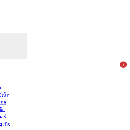
4
ด
์เน็ต
คคล
ดีย
อร์
ุรกิจ