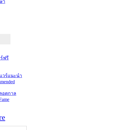
ษา
์ฟรี
แวร์แนะนำ
mended
ตลอดกาล
 Fame
re