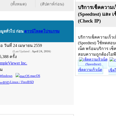
(ทั้งหมด)
(สัปดาห์ก่อน)
บริการเช็คความเร
(Speedtest) และ เ
(Check IP)
อมูลทั่วไป ก่อน
ดาวน์โหลดโปรแกรม
บริการเช็คความเร็วเ
(Speedtest) ใช้ทดสอ
ื่อ
วันที่ 24 เมษายน 2559
เน็ต พร้อมบริการ เช็
(Last Updated :
April 24, 2016
)
สอบความถูกต้องไอพ
5,388 ครั้ง
impleViewer Inc.
์ม
เช็คความเร็วเน็ต
เช็ค
Windows
macOS
Linux / FreeBSD