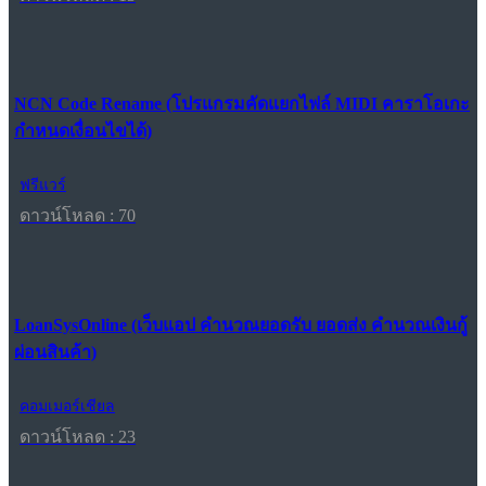
NCN Code Rename (โปรแกรมคัดแยกไฟล์ MIDI คาราโอเกะ
กำหนดเงื่อนไขได้)
ฟรีแวร์
ดาวน์โหลด : 70
LoanSysOnline (เว็บแอป คำนวณยอดรับ ยอดส่ง คำนวณเงินกู้
ผ่อนสินค้า)
คอมเมอร์เชียล
ดาวน์โหลด : 23