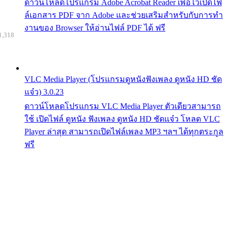
ดาวน์โหลดโปรแกรม Adobe Acrobat Reader เพื่อไว้เปิดไฟ
ล์เอกสาร PDF จาก Adobe และช่วยเสริมสำหรับกับการทำ
งานของ Browser ให้อ่านไฟล์ PDF ได้ ฟรี
1,318
VLC Media Player (โปรแกรมดูหนังฟังเพลง ดูหนัง HD ชัด
แจ๋ว) 3.0.23
ดาวน์โหลดโปรแกรม VLC Media Player ตัวเดียวสามารถ
ใช้ เปิดไฟล์ ดูหนัง ฟังเพลง ดูหนัง HD ชัดแจ๋ว โหลด VLC
Player ล่าสุด สามารถเปิดไฟล์เพลง MP3 ฯลฯ ได้ทุกตระกูล
ฟรี