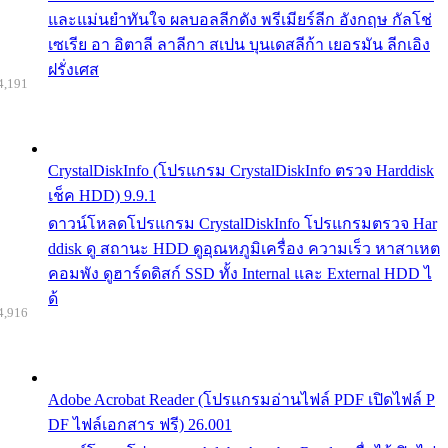
และแม่นยำทันใจ ผลบอลลีกดัง พรีเมียร์ลีก อังกฤษ กัลโช่
เซเรีย อา อิตาลี ลาลีกา สเปน บุนเดสลีก้า เยอรมัน ลีกเอิง
ฝรั่งเศส
4,191
CrystalDiskInfo (โปรแกรม CrystalDiskInfo ตรวจ Harddisk
เช็ค HDD) 9.9.1
ดาวน์โหลดโปรแกรม CrystalDiskInfo โปรแกรมตรวจ Har
ddisk ดู สถานะ HDD ดูอุณหภูมิเครื่อง ความเร็ว หาสาเหต
คอมพัง ดูฮาร์ดดิสก์ SSD ทั้ง Internal และ External HDD ไ
ด้
4,916
Adobe Acrobat Reader (โปรแกรมอ่านไฟล์ PDF เปิดไฟล์ P
DF ไฟล์เอกสาร ฟรี) 26.001