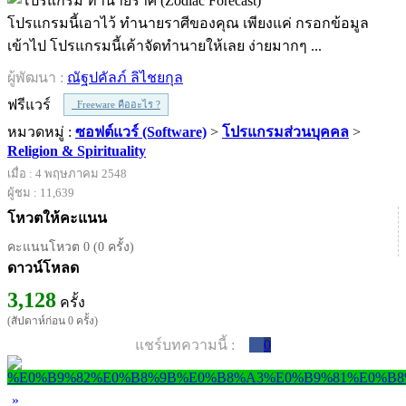
โปรแกรมนี้เอาไว้ ทำนายราศีของคุณ เพียงแค่ กรอกข้อมูล
เข้าไป โปรแกรมนี้เค้าจัดทำนายให้เลย ง่ายมากๆ ...
ผู้พัฒนา :
ณัฐปคัลภ์ ลิไชยกุล
ฟรีแวร์
Freeware คืออะไร ?
หมวดหมู่ :
ซอฟต์แวร์ (Software)
>
โปรแกรมส่วนบุคคล
>
Religion & Spirituality
เมื่อ : 4 พฤษภาคม 2548
ผู้ชม : 11,639
โหวตให้คะแนน
คะแนนโหวต 0 (0 ครั้ง)
ดาวน์โหลด
3,128
ครั้ง
(สัปดาห์ก่อน 0 ครั้ง)
แชร์บทความนี้ :
0
»