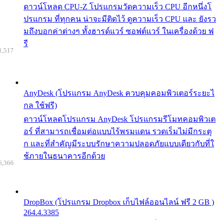
ดาวน์โหลด CPU-Z โปรแกรมวัดความเร็ว CPU อีกหนึ่งโ
ปรแกรม ที่ทุกคน น่าจะมีติดไว้ ดูความเร็ว CPU และ ยังรว
มถึงบอกค่าต่างๆ ทั้งฮารด์แวร์ ซอฟต์แวร์ ในเครื่องด้วย ฟ
รี
1,517
AnyDesk (โปรแกรม AnyDesk ควบคุมคอมพิวเตอร์ระยะไ
กล ใช้ฟรี)
ดาวน์โหลดโปรแกรม AnyDesk โปรแกรมรีโมทคอมพิวเต
อร์ ที่สามารถเชื่อมต่อแบบไร้พรมแดน รวดเร็มไม่มีกระตุ
ก และที่สำคัญมีระบบรักษาความปลอดภัยแบบเดียวกับที่ใ
ช้ภายในธนาคารอีกด้วย
6,366
DropBox (โปรแกรม Dropbox เก็บไฟล์ออนไลน์ ฟรี 2 GB )
264.4.3385