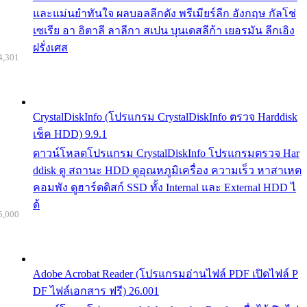
และแม่นยำทันใจ ผลบอลลีกดัง พรีเมียร์ลีก อังกฤษ กัลโช่
เซเรีย อา อิตาลี ลาลีกา สเปน บุนเดสลีก้า เยอรมัน ลีกเอิง
ฝรั่งเศส
4,301
CrystalDiskInfo (โปรแกรม CrystalDiskInfo ตรวจ Harddisk
เช็ค HDD) 9.9.1
ดาวน์โหลดโปรแกรม CrystalDiskInfo โปรแกรมตรวจ Har
ddisk ดู สถานะ HDD ดูอุณหภูมิเครื่อง ความเร็ว หาสาเหต
คอมพัง ดูฮาร์ดดิสก์ SSD ทั้ง Internal และ External HDD ไ
ด้
5,000
Adobe Acrobat Reader (โปรแกรมอ่านไฟล์ PDF เปิดไฟล์ P
DF ไฟล์เอกสาร ฟรี) 26.001