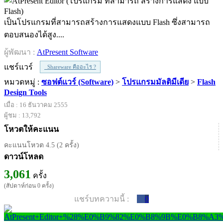
เป็นโปรแกรมที่สามารถสร้างการแสดงแบบ Flash ซึ่งสามารถ
ตอบสนองได้สูง....
ผู้พัฒนา :
AtPresent Software
แชร์แวร์
Shareware คืออะไร ?
หมวดหมู่ :
ซอฟต์แวร์ (Software)
>
โปรแกรมมัลติมีเดีย
>
Flash
Design Tools
เมื่อ : 16 ธันวาคม 2555
ผู้ชม : 13,792
โหวตให้คะแนน
คะแนนโหวต 4.5 (2 ครั้ง)
ดาวน์โหลด
3,061
ครั้ง
(สัปดาห์ก่อน 0 ครั้ง)
แชร์บทความนี้ :
0