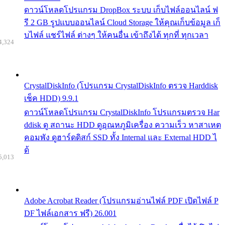
ดาวน์โหลดโปรแกรม DropBox ระบบ เก็บไฟล์ออนไลน์ ฟ
รี 2 GB รูปแบบออนไลน์ Cloud Storage ให้คุณเก็บข้อมูล เก็
บไฟล์ แชร์ไฟล์ ต่างๆ ให้คนอื่น เข้าถึงได้ ทุกที่ ทุกเวลา
4,324
CrystalDiskInfo (โปรแกรม CrystalDiskInfo ตรวจ Harddisk
เช็ค HDD) 9.9.1
ดาวน์โหลดโปรแกรม CrystalDiskInfo โปรแกรมตรวจ Har
ddisk ดู สถานะ HDD ดูอุณหภูมิเครื่อง ความเร็ว หาสาเหต
คอมพัง ดูฮาร์ดดิสก์ SSD ทั้ง Internal และ External HDD ไ
ด้
5,013
Adobe Acrobat Reader (โปรแกรมอ่านไฟล์ PDF เปิดไฟล์ P
DF ไฟล์เอกสาร ฟรี) 26.001