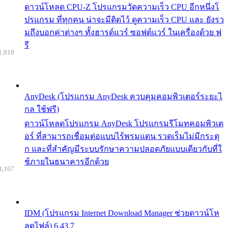
ดาวน์โหลด CPU-Z โปรแกรมวัดความเร็ว CPU อีกหนึ่งโ
ปรแกรม ที่ทุกคน น่าจะมีติดไว้ ดูความเร็ว CPU และ ยังรว
มถึงบอกค่าต่างๆ ทั้งฮารด์แวร์ ซอฟต์แวร์ ในเครื่องด้วย ฟ
รี
1,918
AnyDesk (โปรแกรม AnyDesk ควบคุมคอมพิวเตอร์ระยะไ
กล ใช้ฟรี)
ดาวน์โหลดโปรแกรม AnyDesk โปรแกรมรีโมทคอมพิวเต
อร์ ที่สามารถเชื่อมต่อแบบไร้พรมแดน รวดเร็มไม่มีกระตุ
ก และที่สำคัญมีระบบรักษาความปลอดภัยแบบเดียวกับที่ใ
ช้ภายในธนาคารอีกด้วย
4,167
IDM (โปรแกรม Internet Download Manager ช่วยดาวน์โห
ลดไฟล์) 6.43.7