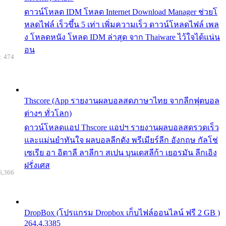
ดาวน์โหลด IDM โหลด Internet Download Manager ช่วยโ
หลดไฟล์ เร็วขึ้น 5 เท่า เพิ่มความเร็ว ดาวน์โหลดไฟล์ เพล
ง โหลดหนัง โหลด IDM ล่าสุด จาก Thaiware ไว้ใจได้แน่น
อน
: 474
Thscore (App รายงานผลบอลสดภาษาไทย จากลีกฟุตบอล
ต่างๆ ทั่วโลก)
ดาวน์โหลดแอป Thscore แอปฯ รายงานผลบอลสดรวดเร็ว
และแม่นยำทันใจ ผลบอลลีกดัง พรีเมียร์ลีก อังกฤษ กัลโช่
เซเรีย อา อิตาลี ลาลีกา สเปน บุนเดสลีก้า เยอรมัน ลีกเอิง
ฝรั่งเศส
6,366
DropBox (โปรแกรม Dropbox เก็บไฟล์ออนไลน์ ฟรี 2 GB )
264.4.3385