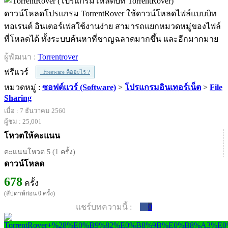
ดาวน์โหลดโปรแกรม TorrentRover ใช้ดาวน์โหลดไฟล์แบบบิท
ทอเรนต์ อินเตอร์เฟสใช้งานง่าย สามารถแยกหมวดหมู่ของไฟล์
ที่โหลดได้ ทั้งระบบค้นหาที่ชาญฉลาดมากขึ้น และอีกมากมาย
ผู้พัฒนา :
Torrentrover
ฟรีแวร์
Freeware คืออะไร ?
หมวดหมู่ :
ซอฟต์แวร์ (Software)
>
โปรแกรมอินเทอร์เน็ต
>
File
Sharing
เมื่อ : 7 ธันวาคม 2560
ผู้ชม : 25,001
โหวตให้คะแนน
คะแนนโหวต 5 (1 ครั้ง)
ดาวน์โหลด
678
ครั้ง
(สัปดาห์ก่อน 0 ครั้ง)
แชร์บทความนี้ :
0