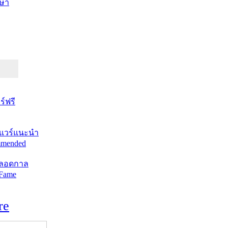
ษา
์ฟรี
แวร์แนะนำ
mended
ตลอดกาล
 Fame
re