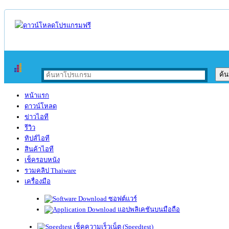
หน้าแรก
ดาวน์โหลด
ข่าวไอที
รีวิว
ทิปส์ไอที
สินค้าไอที
เช็ครอบหนัง
รวมคลิป Thaiware
เครื่องมือ
ซอฟต์แวร์
แอปพลิเคชันบนมือถือ
เช็คความเร็วเน็ต (Speedtest)