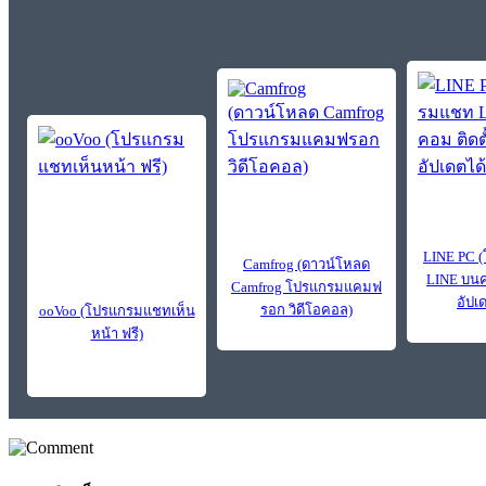
LINE PC 
Camfrog (ดาวน์โหลด
LINE บนคอ
Camfrog โปรแกรมแคมฟ
อัปเ
รอก วิดีโอคอล)
ooVoo (โปรแกรมแชทเห็น
หน้า ฟรี)