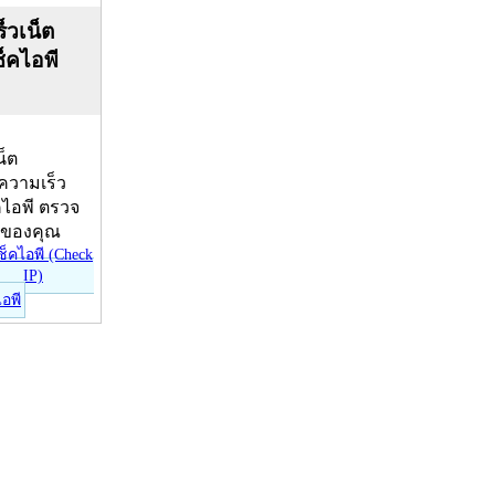
็วเน็ต
ช็คไอพี
น็ต
บความเร็ว
คไอพี ตรวจ
ีของคุณ
ไอพี