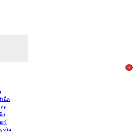
4
ด
์เน็ต
คคล
ดีย
อร์
ุรกิจ