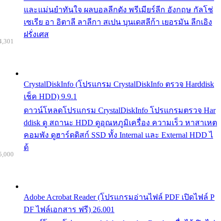
และแม่นยำทันใจ ผลบอลลีกดัง พรีเมียร์ลีก อังกฤษ กัลโช่
เซเรีย อา อิตาลี ลาลีกา สเปน บุนเดสลีก้า เยอรมัน ลีกเอิง
ฝรั่งเศส
4,301
CrystalDiskInfo (โปรแกรม CrystalDiskInfo ตรวจ Harddisk
เช็ค HDD) 9.9.1
ดาวน์โหลดโปรแกรม CrystalDiskInfo โปรแกรมตรวจ Har
ddisk ดู สถานะ HDD ดูอุณหภูมิเครื่อง ความเร็ว หาสาเหต
คอมพัง ดูฮาร์ดดิสก์ SSD ทั้ง Internal และ External HDD ไ
ด้
5,000
Adobe Acrobat Reader (โปรแกรมอ่านไฟล์ PDF เปิดไฟล์ P
DF ไฟล์เอกสาร ฟรี) 26.001