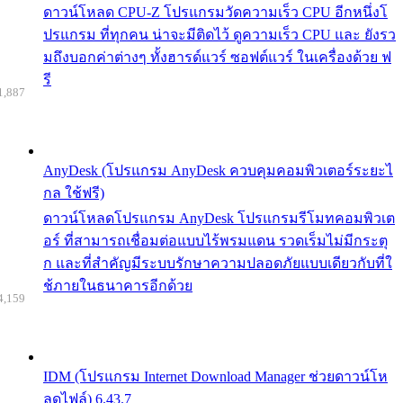
ดาวน์โหลด CPU-Z โปรแกรมวัดความเร็ว CPU อีกหนึ่งโ
ปรแกรม ที่ทุกคน น่าจะมีติดไว้ ดูความเร็ว CPU และ ยังรว
มถึงบอกค่าต่างๆ ทั้งฮารด์แวร์ ซอฟต์แวร์ ในเครื่องด้วย ฟ
รี
1,887
AnyDesk (โปรแกรม AnyDesk ควบคุมคอมพิวเตอร์ระยะไ
กล ใช้ฟรี)
ดาวน์โหลดโปรแกรม AnyDesk โปรแกรมรีโมทคอมพิวเต
อร์ ที่สามารถเชื่อมต่อแบบไร้พรมแดน รวดเร็มไม่มีกระตุ
ก และที่สำคัญมีระบบรักษาความปลอดภัยแบบเดียวกับที่ใ
ช้ภายในธนาคารอีกด้วย
4,159
IDM (โปรแกรม Internet Download Manager ช่วยดาวน์โห
ลดไฟล์) 6.43.7