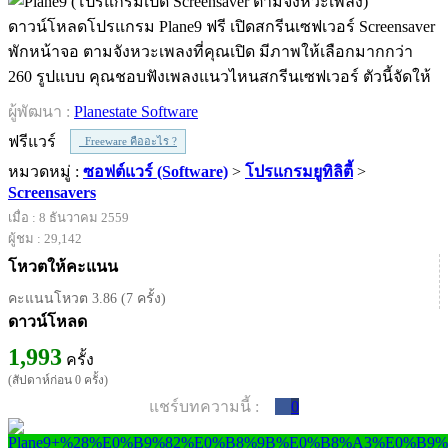
ดาวน์โหลดโปรแกรม Plane9 ฟรี เปิดสกรีนเซฟเวอร์ Screensaver
พักหน้าจอ ตามจังหวะเพลงที่คุณเปิด มีภาพให้เลือกมากกว่า
260 รูปแบบ คุณชอบฟังเพลงแนวไหนสกรีนเซฟเวอร์ ตัวนี้จัดให้
ผู้พัฒนา :
Planestate Software
ฟรีแวร์
Freeware คืออะไร ?
หมวดหมู่ :
ซอฟต์แวร์ (Software)
>
โปรแกรมยูทิลิตี้
>
Screensavers
เมื่อ : 8 ธันวาคม 2559
ผู้ชม : 29,142
โหวตให้คะแนน
คะแนนโหวต 3.86 (7 ครั้ง)
ดาวน์โหลด
1,993
ครั้ง
(สัปดาห์ก่อน 0 ครั้ง)
แชร์บทความนี้ :
0