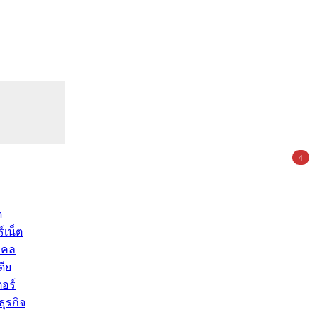
4
ด
์เน็ต
คคล
ดีย
อร์
ุรกิจ