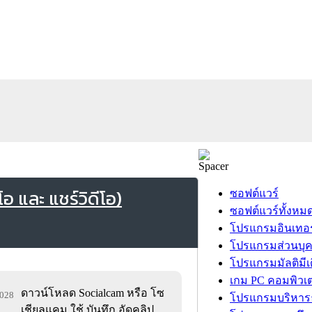
 และ แชร์วิดีโอ)
ซอฟต์แวร์
ซอฟต์แวร์ทั้งหม
โปรแกรมอินเทอร
โปรแกรมส่วนบุ
โปรแกรมมัลติมีเ
เกม PC คอมพิวเต
ดาวน์โหลด Socialcam หรือ โซ
,028
โปรแกรมบริหารธ
เชียลแคม ใช้ บันทึก อัดคลิป