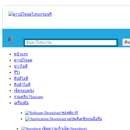
หน้าแรก
ดาวน์โหลด
ข่าวไอที
รีวิว
ทิปส์ไอที
สินค้าไอที
เช็ครอบหนัง
รวมคลิป Thaiware
เครื่องมือ
ซอฟต์แวร์
แอปพลิเคชันบนมือถือ
เช็คความเร็วเน็ต (Speedtest)