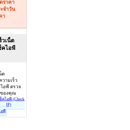
คา
็วเน็ต
ช็คไอพี
น็ต
บความเร็ว
คไอพี ตรวจ
ีของคุณ
ไอพี