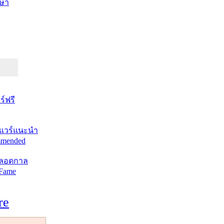
ษา
์ฟรี
แวร์แนะนำ
mended
ตลอดกาล
 Fame
re