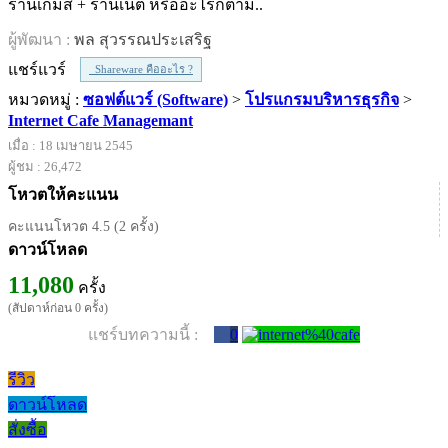
ร้านเกมส์ + ร้านเนต หรืออะไรก็ตาม..
ผู้พัฒนา :
พล สุวรรณประเสริฐ
แชร์แวร์
Shareware คืออะไร ?
หมวดหมู่ :
ซอฟต์แวร์ (Software)
>
โปรแกรมบริหารธุรกิจ
>
Internet Cafe Managemant
เมื่อ : 18 เมษายน 2545
ผู้ชม : 26,472
โหวตให้คะแนน
คะแนนโหวต 4.5 (2 ครั้ง)
ดาวน์โหลด
11,080
ครั้ง
(สัปดาห์ก่อน 0 ครั้ง)
แชร์บทความนี้ :
0
รีวิว
ดาวน์โหลด
สั่งซื้อ