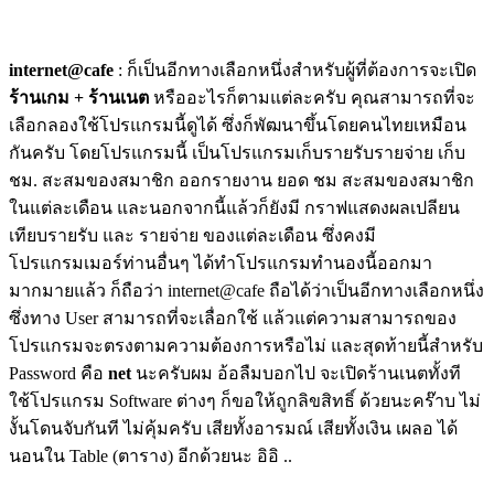
internet@cafe
: ก็เป็นอีกทางเลือกหนึ่งสำหรับผู้ที่ต้องการจะเปิด
ร้านเกม + ร้านเนต
หรืออะไรก็ตามแต่ละครับ คุณสามารถที่จะ
เลือกลองใช้โปรแกรมนี้ดูได้ ซึ่งก็พัฒนาขึ้นโดยคนไทยเหมือน
กันครับ โดยโปรแกรมนี้ เป็นโปรแกรมเก็บรายรับรายจ่าย เก็บ
ชม. สะสมของสมาชิก ออกรายงาน ยอด ชม สะสมของสมาชิก
ในแต่ละเดือน และนอกจากนี้แล้วก็ยังมี กราฟแสดงผลเปลียน
เทียบรายรับ และ รายจ่าย ของแต่ละเดือน ซึ่งคงมี
โปรแกรมเมอร์ท่านอื่นๆ ได้ทำโปรแกรมทำนองนี้ออกมา
มากมายแล้ว ก็ถือว่า internet@cafe ถือได้ว่าเป็นอีกทางเลือกหนึ่ง
ซึ่งทาง User สามารถที่จะเลื่อกใช้ แล้วแต่ความสามารถของ
โปรแกรมจะตรงตามความต้องการหรือไม่ และสุดท้ายนี้สำหรับ
Password คือ
net
นะครับผม อ้อลืมบอกไป จะเปิดร้านเนตทั้งที
ใช้โปรแกรม Software ต่างๆ ก็ขอให้ถูกลิขสิทธิ์ ด้วยนะคร๊าบ ไม่
งั้นโดนจับกันที ไม่คุ้มครับ เสียทั้งอารมณ์ เสียทั้งเงิน เผลอ ได้
นอนใน Table (ตาราง) อีกด้วยนะ อิอิ ..