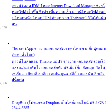
ดาวน์โหลด IDM โหลด Internet Download Manager ช่วยโ
หลดไฟล์ เร็วขึ้น 5 เท่า เพิ่มความเร็ว ดาวน์โหลดไฟล์ เพล
ง โหลดหนัง โหลด IDM ล่าสุด จาก Thaiware ไว้ใจได้แน่น
อน
: 476
Thscore (App รายงานผลบอลสดภาษาไทย จากลีกฟุตบอล
ต่างๆ ทั่วโลก)
ดาวน์โหลดแอป Thscore แอปฯ รายงานผลบอลสดรวดเร็ว
และแม่นยำทันใจ ผลบอลลีกดัง พรีเมียร์ลีก อังกฤษ กัลโช่
เซเรีย อา อิตาลี ลาลีกา สเปน บุนเดสลีก้า เยอรมัน ลีกเอิง
ฝรั่งเศส
6,366
DropBox (โปรแกรม Dropbox เก็บไฟล์ออนไลน์ ฟรี 2 GB )
264.4.3385