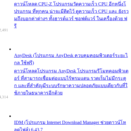
ดาวน์โหลด CPU-Z โปรแกรมวัดความเร็ว CPU อีกหนึ่งโ
ปรแกรม ที่ทุกคน น่าจะมีติดไว้ ดูความเร็ว CPU และ ยังรว
มถึงบอกค่าต่างๆ ทั้งฮารด์แวร์ ซอฟต์แวร์ ในเครื่องด้วย ฟ
รี
2,491
AnyDesk (โปรแกรม AnyDesk ควบคุมคอมพิวเตอร์ระยะไ
กล ใช้ฟรี)
ดาวน์โหลดโปรแกรม AnyDesk โปรแกรมรีโมทคอมพิวเต
อร์ ที่สามารถเชื่อมต่อแบบไร้พรมแดน รวดเร็มไม่มีกระตุ
ก และที่สำคัญมีระบบรักษาความปลอดภัยแบบเดียวกับที่ใ
ช้ภายในธนาคารอีกด้วย
4,314
IDM (โปรแกรม Internet Download Manager ช่วยดาวน์โห
ลดไฟล์) 6.43.7