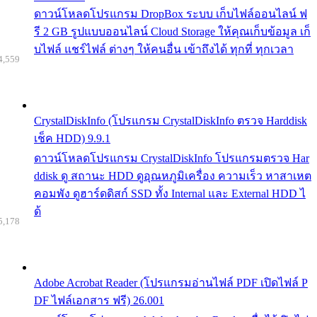
ดาวน์โหลดโปรแกรม DropBox ระบบ เก็บไฟล์ออนไลน์ ฟ
รี 2 GB รูปแบบออนไลน์ Cloud Storage ให้คุณเก็บข้อมูล เก็
บไฟล์ แชร์ไฟล์ ต่างๆ ให้คนอื่น เข้าถึงได้ ทุกที่ ทุกเวลา
4,559
CrystalDiskInfo (โปรแกรม CrystalDiskInfo ตรวจ Harddisk
เช็ค HDD) 9.9.1
ดาวน์โหลดโปรแกรม CrystalDiskInfo โปรแกรมตรวจ Har
ddisk ดู สถานะ HDD ดูอุณหภูมิเครื่อง ความเร็ว หาสาเหต
คอมพัง ดูฮาร์ดดิสก์ SSD ทั้ง Internal และ External HDD ไ
ด้
5,178
Adobe Acrobat Reader (โปรแกรมอ่านไฟล์ PDF เปิดไฟล์ P
DF ไฟล์เอกสาร ฟรี) 26.001