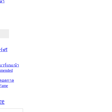
ษา
์ฟรี
แวร์แนะนำ
mended
ตลอดกาล
 Fame
re