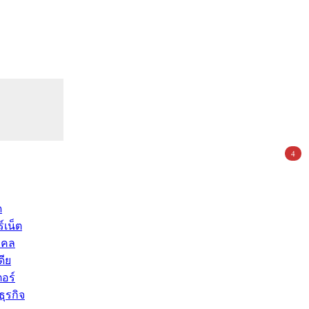
4
ด
์เน็ต
คคล
ดีย
อร์
ุรกิจ