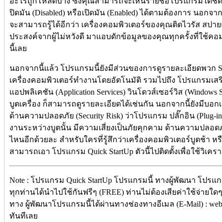
อะไรถูกโหลดบ้าง ซึ่งคุณสามารถจะเห็นรายชื่อโปรแกรมได้ชัด
ปิดมัน (Disabled) หรือเปิดมัน (Enabled) ได้ตามต้องการ นอกจา
จะสามารถรู้ได้อีกว่า เครื่องคอมพิวเตอร์ของคุณติดไวรัส สปาย
ประสงค์จากผู้ไม่หวังดี มาแอบดักข้อมูลของคุณทุกครั้งที่ใช้ค
นี้เลย
นอกจากนี้แล้ว โปรแกรมนี้ยังมีส่วนของการดูรายละเอียดพวก Sch
เครื่องคอมพิวเตอร์ทำงานโดยอัตโนมัติ รวมไปถึง โปรแกรมเสริมห
แอปพลิเคชัน (Application Services) วินโดวส์เซอร์วิส (Windows S
บูตเครื่อง ก็สามารถดูรายละเอียดได้เช่นกัน นอกจากนี้ยังมีบอ
ด้านความปลอดภัย (Security Risk) ว่าโปรแกรม ปลั๊กอิน (Plug-i
งานระหว่างบูตนั้น มีความเสี่ยงเป็นภัยคุกคาม ด้านความปลอด
ไหนอีกด้วยละ สำหรับใครที่รู้สึกว่าเครื่องคอมพิวเตอร์บูตช้า หร
สามารถเอา โปรแกรม Quick StartUp ตัวนี้ไปติดตั้งเพื่อใช้วิเครา
Note : โปรแกรม Quick StartUp โปรแกรมนี้ ทางผู้พัฒนา โปรแก
ทุกท่านได้นำไปใช้กันฟรีๆ (FREE) ท่านไม่ต้องเสียค่าใช้จ่ายใดๆ 
ทาง ผู้พัฒนาโปรแกรมนี้ได้ผ่านทางช่องทางอีเมล (E-Mail) : web
ทันทีเลย