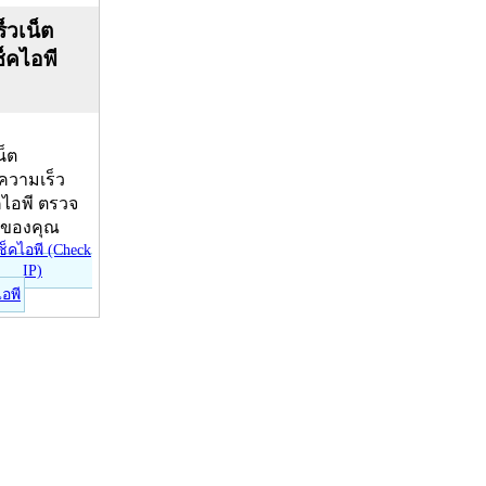
็วเน็ต
ช็คไอพี
น็ต
บความเร็ว
คไอพี ตรวจ
ีของคุณ
ไอพี