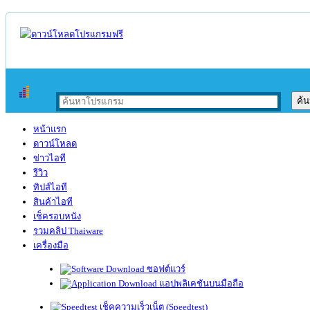
หน้าแรก
ดาวน์โหลด
ข่าวไอที
รีวิว
ทิปส์ไอที
สินค้าไอที
เช็ครอบหนัง
รวมคลิป Thaiware
เครื่องมือ
ซอฟต์แวร์
แอปพลิเคชันบนมือถือ
เช็คความเร็วเน็ต (Speedtest)