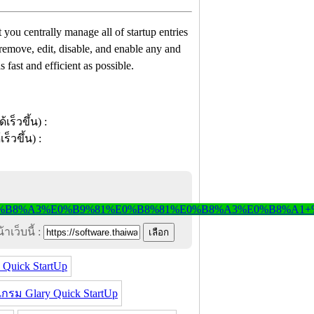
t you centrally manage all of startup entries
remove, edit, disable, and enable any and
s fast and efficient as possible.
าเว็บนี้ :
 Quick StartUp
กรม Glary Quick StartUp