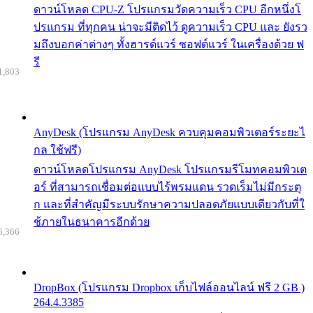
ดาวน์โหลด CPU-Z โปรแกรมวัดความเร็ว CPU อีกหนึ่งโ
ปรแกรม ที่ทุกคน น่าจะมีติดไว้ ดูความเร็ว CPU และ ยังรว
มถึงบอกค่าต่างๆ ทั้งฮารด์แวร์ ซอฟต์แวร์ ในเครื่องด้วย ฟ
รี
1,803
AnyDesk (โปรแกรม AnyDesk ควบคุมคอมพิวเตอร์ระยะไ
กล ใช้ฟรี)
ดาวน์โหลดโปรแกรม AnyDesk โปรแกรมรีโมทคอมพิวเต
อร์ ที่สามารถเชื่อมต่อแบบไร้พรมแดน รวดเร็มไม่มีกระตุ
ก และที่สำคัญมีระบบรักษาความปลอดภัยแบบเดียวกับที่ใ
ช้ภายในธนาคารอีกด้วย
6,366
DropBox (โปรแกรม Dropbox เก็บไฟล์ออนไลน์ ฟรี 2 GB )
264.4.3385