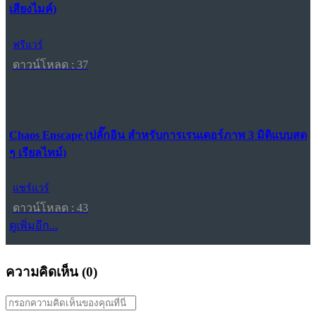
เสียงไมค์)
ฟรีแวร์
ดาวน์โหลด : 37
Chaos Enscape (ปลั๊กอิน สำหรับการเรนเดอร์ภาพ 3 มิติแบบสด
ๆ เรียลไทม์)
แชร์แวร์
ดาวน์โหลด : 43
ดูเพิ่มอีก...
ความคิดเห็น (
0
)