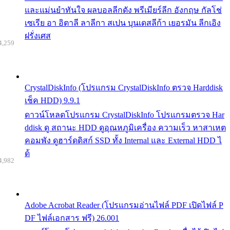
และแม่นยำทันใจ ผลบอลลีกดัง พรีเมียร์ลีก อังกฤษ กัลโช่
เซเรีย อา อิตาลี ลาลีกา สเปน บุนเดสลีก้า เยอรมัน ลีกเอิง
ฝรั่งเศส
4,259
CrystalDiskInfo (โปรแกรม CrystalDiskInfo ตรวจ Harddisk
เช็ค HDD) 9.9.1
ดาวน์โหลดโปรแกรม CrystalDiskInfo โปรแกรมตรวจ Har
ddisk ดู สถานะ HDD ดูอุณหภูมิเครื่อง ความเร็ว หาสาเหต
คอมพัง ดูฮาร์ดดิสก์ SSD ทั้ง Internal และ External HDD ไ
ด้
4,982
Adobe Acrobat Reader (โปรแกรมอ่านไฟล์ PDF เปิดไฟล์ P
DF ไฟล์เอกสาร ฟรี) 26.001