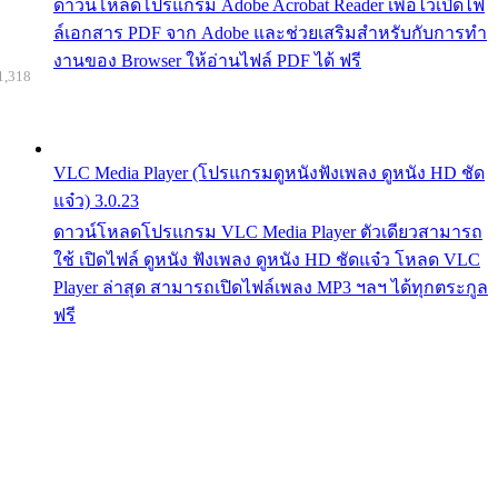
ดาวน์โหลดโปรแกรม Adobe Acrobat Reader เพื่อไว้เปิดไฟ
ล์เอกสาร PDF จาก Adobe และช่วยเสริมสำหรับกับการทำ
งานของ Browser ให้อ่านไฟล์ PDF ได้ ฟรี
1,318
VLC Media Player (โปรแกรมดูหนังฟังเพลง ดูหนัง HD ชัด
แจ๋ว) 3.0.23
ดาวน์โหลดโปรแกรม VLC Media Player ตัวเดียวสามารถ
ใช้ เปิดไฟล์ ดูหนัง ฟังเพลง ดูหนัง HD ชัดแจ๋ว โหลด VLC
Player ล่าสุด สามารถเปิดไฟล์เพลง MP3 ฯลฯ ได้ทุกตระกูล
ฟรี