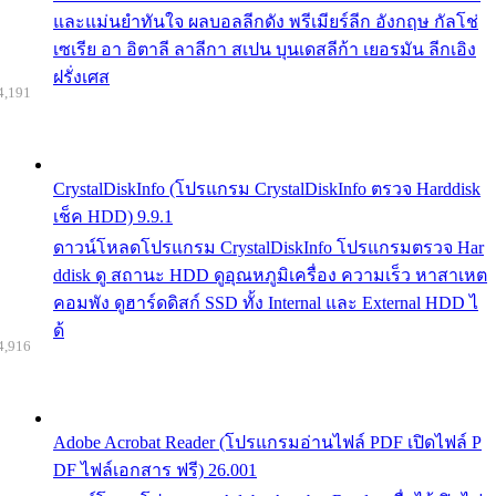
และแม่นยำทันใจ ผลบอลลีกดัง พรีเมียร์ลีก อังกฤษ กัลโช่
เซเรีย อา อิตาลี ลาลีกา สเปน บุนเดสลีก้า เยอรมัน ลีกเอิง
ฝรั่งเศส
4,191
CrystalDiskInfo (โปรแกรม CrystalDiskInfo ตรวจ Harddisk
เช็ค HDD) 9.9.1
ดาวน์โหลดโปรแกรม CrystalDiskInfo โปรแกรมตรวจ Har
ddisk ดู สถานะ HDD ดูอุณหภูมิเครื่อง ความเร็ว หาสาเหต
คอมพัง ดูฮาร์ดดิสก์ SSD ทั้ง Internal และ External HDD ไ
ด้
4,916
Adobe Acrobat Reader (โปรแกรมอ่านไฟล์ PDF เปิดไฟล์ P
DF ไฟล์เอกสาร ฟรี) 26.001