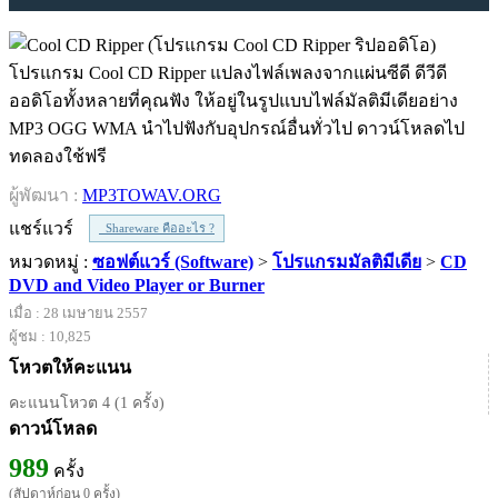
โปรแกรม Cool CD Ripper แปลงไฟล์เพลงจากแผ่นซีดี ดีวีดี
ออดิโอทั้งหลายที่คุณฟัง ให้อยู่ในรูปแบบไฟล์มัลติมีเดียอย่าง
MP3 OGG WMA นำไปฟังกับอุปกรณ์อื่นทั่วไป ดาวน์โหลดไป
ทดลองใช้ฟรี
ผู้พัฒนา :
MP3TOWAV.ORG
แชร์แวร์
Shareware คืออะไร ?
หมวดหมู่ :
ซอฟต์แวร์ (Software)
>
โปรแกรมมัลติมีเดีย
>
CD
DVD and Video Player or Burner
เมื่อ : 28 เมษายน 2557
ผู้ชม : 10,825
โหวตให้คะแนน
คะแนนโหวต 4 (1 ครั้ง)
ดาวน์โหลด
989
ครั้ง
(สัปดาห์ก่อน 0 ครั้ง)