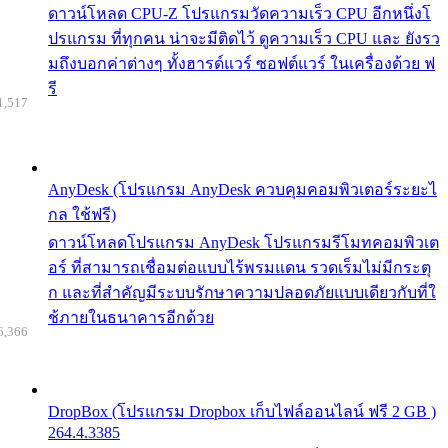
ดาวน์โหลด CPU-Z โปรแกรมวัดความเร็ว CPU อีกหนึ่งโ
ปรแกรม ที่ทุกคน น่าจะมีติดไว้ ดูความเร็ว CPU และ ยังรว
มถึงบอกค่าต่างๆ ทั้งฮารด์แวร์ ซอฟต์แวร์ ในเครื่องด้วย ฟ
รี
1,517
AnyDesk (โปรแกรม AnyDesk ควบคุมคอมพิวเตอร์ระยะไ
กล ใช้ฟรี)
ดาวน์โหลดโปรแกรม AnyDesk โปรแกรมรีโมทคอมพิวเต
อร์ ที่สามารถเชื่อมต่อแบบไร้พรมแดน รวดเร็มไม่มีกระตุ
ก และที่สำคัญมีระบบรักษาความปลอดภัยแบบเดียวกับที่ใ
ช้ภายในธนาคารอีกด้วย
6,366
DropBox (โปรแกรม Dropbox เก็บไฟล์ออนไลน์ ฟรี 2 GB )
264.4.3385