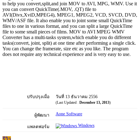
to help you convert,split,and join MOV to AVI, MPG, WMV. Use it
you can convert QuickTime(.MOV, .QT) file to
AVI(Divx,XviD,MPEG4), MPEG1, MPEG2, VCD, SVCD, DVD,
WMV/ASF file. It also enable you to joint some small QuickTime
files to one in various format, and you can split a large QuickTime
file to some small pieces of films. MOV to AVI MPEG WMV
Converter has a multi-tasks system,which enable you do different
tasks(convert, joint, split) at one time after performing a single click.
You can change the framerate, size etc as you like. The program
does not require any technical experience and is very easy to use.
ปรับปรุงเมื่อ
วันที่ 13 ธันวาคม 2556
(Last Updated :
December 13, 2013
)
Aone Software
ผู้พัฒนา
Windows
แพลตฟอร์ม
รีวิว