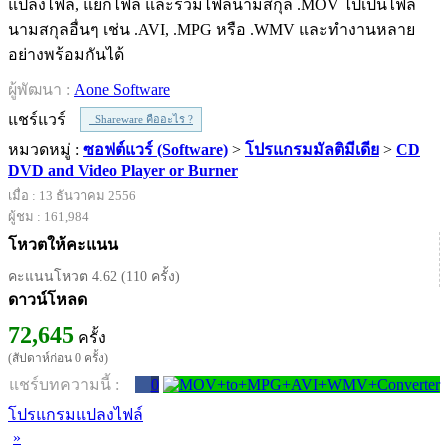
แปลงไฟล์, แยกไฟล์ และรวมไฟล์นามสกุล .MOV ไปเป็นไฟล์
นามสกุลอื่นๆ เช่น .AVI, .MPG หรือ .WMV และทำงานหลาย
อย่างพร้อมกันได้
ผู้พัฒนา :
Aone Software
แชร์แวร์
Shareware คืออะไร ?
หมวดหมู่ :
ซอฟต์แวร์ (Software)
>
โปรแกรมมัลติมีเดีย
>
CD
DVD and Video Player or Burner
เมื่อ : 13 ธันวาคม 2556
ผู้ชม : 161,984
โหวตให้คะแนน
คะแนนโหวต 4.62 (110 ครั้ง)
ดาวน์โหลด
72,645
ครั้ง
(สัปดาห์ก่อน 0 ครั้ง)
แชร์บทความนี้ :
0
โปรแกรมแปลงไฟล์
»