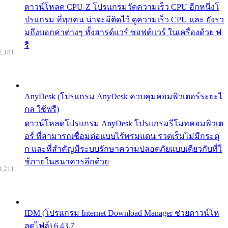
ดาวน์โหลด CPU-Z โปรแกรมวัดความเร็ว CPU อีกหนึ่งโ
ปรแกรม ที่ทุกคน น่าจะมีติดไว้ ดูความเร็ว CPU และ ยังรว
มถึงบอกค่าต่างๆ ทั้งฮารด์แวร์ ซอฟต์แวร์ ในเครื่องด้วย ฟ
รี
2,181
AnyDesk (โปรแกรม AnyDesk ควบคุมคอมพิวเตอร์ระยะไ
กล ใช้ฟรี)
ดาวน์โหลดโปรแกรม AnyDesk โปรแกรมรีโมทคอมพิวเต
อร์ ที่สามารถเชื่อมต่อแบบไร้พรมแดน รวดเร็มไม่มีกระตุ
ก และที่สำคัญมีระบบรักษาความปลอดภัยแบบเดียวกับที่ใ
ช้ภายในธนาคารอีกด้วย
4,211
IDM (โปรแกรม Internet Download Manager ช่วยดาวน์โห
ลดไฟล์) 6.43.7