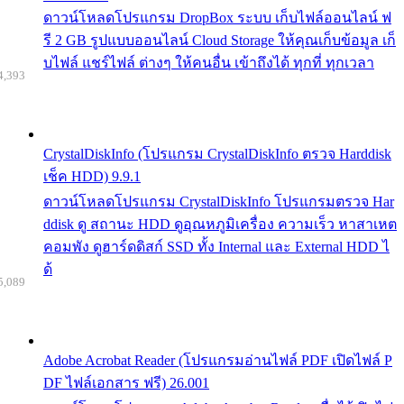
ดาวน์โหลดโปรแกรม DropBox ระบบ เก็บไฟล์ออนไลน์ ฟ
รี 2 GB รูปแบบออนไลน์ Cloud Storage ให้คุณเก็บข้อมูล เก็
บไฟล์ แชร์ไฟล์ ต่างๆ ให้คนอื่น เข้าถึงได้ ทุกที่ ทุกเวลา
4,393
CrystalDiskInfo (โปรแกรม CrystalDiskInfo ตรวจ Harddisk
เช็ค HDD) 9.9.1
ดาวน์โหลดโปรแกรม CrystalDiskInfo โปรแกรมตรวจ Har
ddisk ดู สถานะ HDD ดูอุณหภูมิเครื่อง ความเร็ว หาสาเหต
คอมพัง ดูฮาร์ดดิสก์ SSD ทั้ง Internal และ External HDD ไ
ด้
5,089
Adobe Acrobat Reader (โปรแกรมอ่านไฟล์ PDF เปิดไฟล์ P
DF ไฟล์เอกสาร ฟรี) 26.001