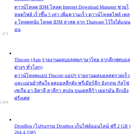
ดาวน์โหลด IDM โหลด Internet Download Manager ช่วยโ
หลดไฟล์ เร็วขึ้น 5 เท่า เพิ่มความเร็ว ดาวน์โหลดไฟล์ เพล
ง โหลดหนัง โหลด IDM ล่าสุด จาก Thaiware ไว้ใจได้แน่น
อน
: 475
Thscore (App รายงานผลบอลสดภาษาไทย จากลีกฟุตบอล
ต่างๆ ทั่วโลก)
ดาวน์โหลดแอป Thscore แอปฯ รายงานผลบอลสดรวดเร็ว
และแม่นยำทันใจ ผลบอลลีกดัง พรีเมียร์ลีก อังกฤษ กัลโช่
เซเรีย อา อิตาลี ลาลีกา สเปน บุนเดสลีก้า เยอรมัน ลีกเอิง
ฝรั่งเศส
6,366
DropBox (โปรแกรม Dropbox เก็บไฟล์ออนไลน์ ฟรี 2 GB )
264.4.3385