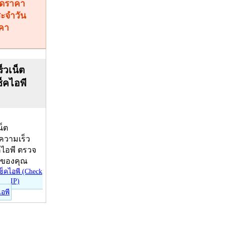
คา
็วเน็ต
ช็คไอพี
น็ต
บความเร็ว
คไอพี ตรวจ
ีของคุณ
ไอพี