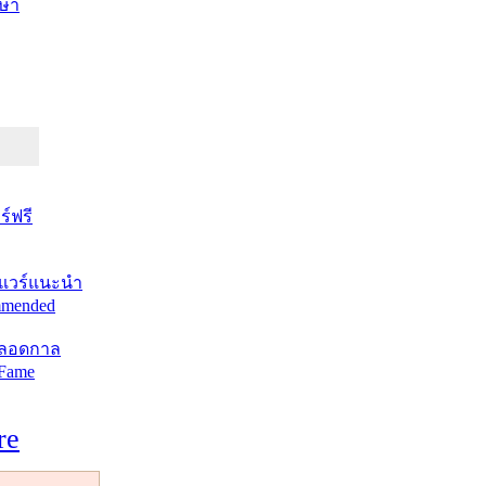
ษา
์ฟรี
แวร์แนะนำ
mended
ตลอดกาล
 Fame
re