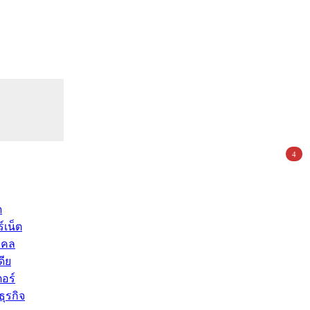
4
ด
์เน็ต
คคล
ดีย
อร์
ุรกิจ