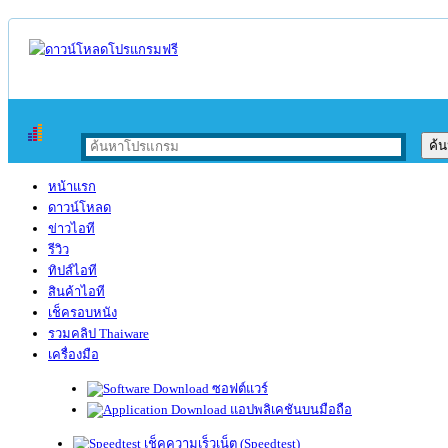
หน้าแรก
ดาวน์โหลด
ข่าวไอที
รีวิว
ทิปส์ไอที
สินค้าไอที
เช็ครอบหนัง
รวมคลิป Thaiware
เครื่องมือ
ซอฟต์แวร์
แอปพลิเคชันบนมือถือ
เช็คความเร็วเน็ต (Speedtest)