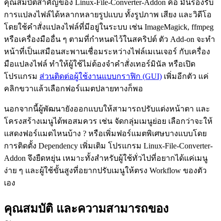
คุณสมบัติสำคัญของ Linux-File-Converter-Addon คือ มันรองรับ
การแปลงไฟล์ได้หลากหลายรูปแบบ ทั้งรูปภาพ เสียง และวิดีโอ
โดยใช้คำสั่งแปลงไฟล์ที่มีอยู่ในระบบ เช่น ImageMagick, ffmpeg
หรือเครื่องมืออื่น ๆ ตามที่กำหนดไว้ในสคริปต์ ตัว Add-on จะทำ
หน้าที่เป็นเสมือนสะพานเชื่อมระหว่างไฟล์เมเนเจอร์ กับเครื่อง
มือแปลงไฟล์ ทำให้ผู้ใช้ไม่ต้องจำคำสั่งเทอร์มินัล หรือเปิด
โปรแกรม
ส่วนติดต่อผู้ใช้งานแบบกราฟิก (GUI)
เพิ่มอีกตัว แค่
คลิกขวาแล้วเลือกฟอร์แมตปลายทางก็พอ
นอกจากนี้ผู้พัฒนายังออกแบบให้สามารถปรับแต่งหน้าตา และ
โครงสร้างเมนูได้พอสมควร เช่น จัดกลุ่มเมนูย่อย เลือกว่าจะให้
แสดงฟอร์แมตไหนบ้าง ? หรือเพิ่มฟอร์แมตพิเศษบางแบบโดย
การติดตั้ง Dependency เพิ่มเติม โปรแกรม Linux-File-Converter-
Addon จึงยืดหยุ่น เหมาะทั้งสำหรับผู้ใช้ทั่วไปที่อยากได้แค่เมนู
ง่าย ๆ และผู้ใช้ขั้นสูงที่อยากปรับเมนูให้ตรง Workflow ของตัว
เอง
คุณสมบัติ และความสามารถของ