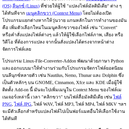
(OS)
ลีนุกซ์ (Linux)
ที่ช่วยให้ผู้ใช้ "แปลงไฟล์มัลติมีเดีย" ต่าง ๆ
ได้ทันทีจาก
เมนูคลิกขวา (Context Menu)
โดยไม่ต้องเปิด
โปรแกรมแยกต่างหากให้วุ่นวาย แกนหลักในการทำงานของมัน
คือ เพิ่มตัวเลือกใหม่ในเมนูคลิกขวาของไฟล์ เช่น "Convert"
หรือคำสั่งแปลงไฟล์ต่างๆ แล้วให้ผู้ใช้เลือกไฟล์ภาพ, เสียง หรือ
วิดีโอ ที่ต้องการแปลง จากนั้นสั่งแปลงได้ตรงจากหน้าต่าง
จัดการไฟล์เลย
โปรแกรม Linux-File-Converter-Addon พัฒนาด้วยภาษา Python
และออกแบบมาให้ทำงานร่วมกับโปรแกรมจัดกรไฟล์ยอดนิยม
บนลีนุกซ์หลายตัว เช่น Nautilus, Nemo, Thunar และ Dolphin ซึ่ง
เป็นตัวหลักๆ บน GNOME, Cinnamon, Xfce และ KDE เมื่อผู้ใช้
ติดตั้ง Add-on นี้ มันจะไปเพิ่มเมนูใน Context Menu ของไฟล์เม
เนเจอร์เหล่านี้ เวลา "คลิกขวา" บนไฟล์สื่อมัลติมีเดีย เช่น
ไฟล์
PNG
,
ไฟล์ JPG
, ไฟล์ WAV, ไฟล์ MP3, ไฟล์ MP4, ไฟล์ MKV ฯลฯ
จะมีตัวเลือกสำหรับแปลงไฟล์ไปเป็นฟอร์แมตอื่นให้เลือกใช้งาน
ได้ทันที