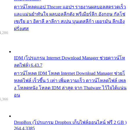
ดาวน์โหลดแอป Thscore แอปฯ รายงานผลบอลสดรวดเร็ว
และแม่นยำทันใจ ผลบอลลีกดัง พรีเมียร์ลีก อังกฤษ กัลโช่
เซเรีย อา อิตาลี ลาลีกา สเปน บุนเดสลีก้า เยอรมัน ลีกเอิง
ฝรั่งเศส
4,286
IDM (โปรแกรม Internet Download Manager ช่วยดาวน์โห
ลดไฟล์) 6.43.7
ดาวน์โหลด IDM โหลด Internet Download Manager ช่วยโ
หลดไฟล์ เร็วขึ้น 5 เท่า เพิ่มความเร็ว ดาวน์โหลดไฟล์ เพล
ง โหลดหนัง โหลด IDM ล่าสุด จาก Thaiware ไว้ใจได้แน่น
อน
6,366
DropBox (โปรแกรม Dropbox เก็บไฟล์ออนไลน์ ฟรี 2 GB )
264.4.3385