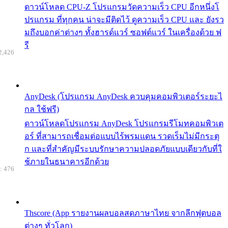
ดาวน์โหลด CPU-Z โปรแกรมวัดความเร็ว CPU อีกหนึ่งโ
ปรแกรม ที่ทุกคน น่าจะมีติดไว้ ดูความเร็ว CPU และ ยังรว
มถึงบอกค่าต่างๆ ทั้งฮารด์แวร์ ซอฟต์แวร์ ในเครื่องด้วย ฟ
รี
2,426
AnyDesk (โปรแกรม AnyDesk ควบคุมคอมพิวเตอร์ระยะไ
กล ใช้ฟรี)
ดาวน์โหลดโปรแกรม AnyDesk โปรแกรมรีโมทคอมพิวเต
อร์ ที่สามารถเชื่อมต่อแบบไร้พรมแดน รวดเร็มไม่มีกระตุ
ก และที่สำคัญมีระบบรักษาความปลอดภัยแบบเดียวกับที่ใ
ช้ภายในธนาคารอีกด้วย
: 476
Thscore (App รายงานผลบอลสดภาษาไทย จากลีกฟุตบอล
ต่างๆ ทั่วโลก)