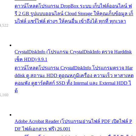
ดาวน์โหลดโปรแกรม DropBox ระบบ เก็บไฟล์ออนไลน์ ฟ
รี 2 GB รูปแบบออนไลน์ Cloud Storage ให้คุณเก็บข้อมูล เก็
บไฟล์ แชร์ไฟล์ ต่างๆ ให้คนอื่น เข้าถึงได้ ทุกที่ ทุกเวลา
4,522
CrystalDiskInfo (โปรแกรม CrystalDiskInfo ตรวจ Harddisk
เช็ค HDD) 9.9.1
ดาวน์โหลดโปรแกรม CrystalDiskInfo โปรแกรมตรวจ Har
ddisk ดู สถานะ HDD ดูอุณหภูมิเครื่อง ความเร็ว หาสาเหต
คอมพัง ดูฮาร์ดดิสก์ SSD ทั้ง Internal และ External HDD ไ
ด้
5,160
Adobe Acrobat Reader (โปรแกรมอ่านไฟล์ PDF เปิดไฟล์ P
DF ไฟล์เอกสาร ฟรี) 26.001