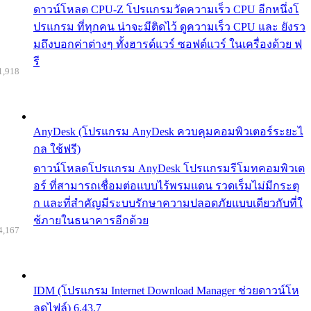
ดาวน์โหลด CPU-Z โปรแกรมวัดความเร็ว CPU อีกหนึ่งโ
ปรแกรม ที่ทุกคน น่าจะมีติดไว้ ดูความเร็ว CPU และ ยังรว
มถึงบอกค่าต่างๆ ทั้งฮารด์แวร์ ซอฟต์แวร์ ในเครื่องด้วย ฟ
รี
1,918
AnyDesk (โปรแกรม AnyDesk ควบคุมคอมพิวเตอร์ระยะไ
กล ใช้ฟรี)
ดาวน์โหลดโปรแกรม AnyDesk โปรแกรมรีโมทคอมพิวเต
อร์ ที่สามารถเชื่อมต่อแบบไร้พรมแดน รวดเร็มไม่มีกระตุ
ก และที่สำคัญมีระบบรักษาความปลอดภัยแบบเดียวกับที่ใ
ช้ภายในธนาคารอีกด้วย
4,167
IDM (โปรแกรม Internet Download Manager ช่วยดาวน์โห
ลดไฟล์) 6.43.7