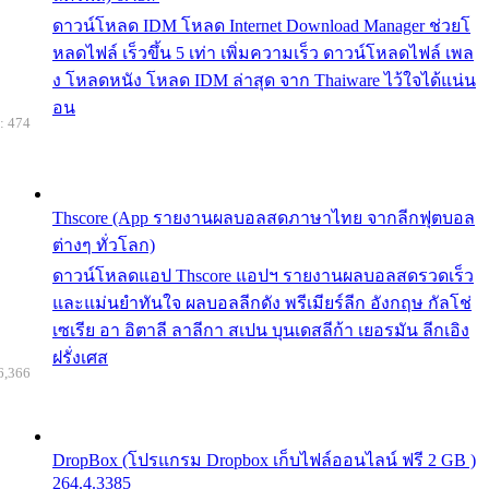
ดาวน์โหลด IDM โหลด Internet Download Manager ช่วยโ
หลดไฟล์ เร็วขึ้น 5 เท่า เพิ่มความเร็ว ดาวน์โหลดไฟล์ เพล
ง โหลดหนัง โหลด IDM ล่าสุด จาก Thaiware ไว้ใจได้แน่น
อน
: 474
Thscore (App รายงานผลบอลสดภาษาไทย จากลีกฟุตบอล
ต่างๆ ทั่วโลก)
ดาวน์โหลดแอป Thscore แอปฯ รายงานผลบอลสดรวดเร็ว
และแม่นยำทันใจ ผลบอลลีกดัง พรีเมียร์ลีก อังกฤษ กัลโช่
เซเรีย อา อิตาลี ลาลีกา สเปน บุนเดสลีก้า เยอรมัน ลีกเอิง
ฝรั่งเศส
6,366
DropBox (โปรแกรม Dropbox เก็บไฟล์ออนไลน์ ฟรี 2 GB )
264.4.3385