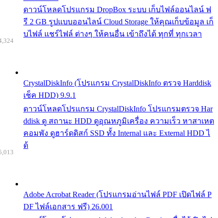
ดาวน์โหลดโปรแกรม DropBox ระบบ เก็บไฟล์ออนไลน์ ฟ
รี 2 GB รูปแบบออนไลน์ Cloud Storage ให้คุณเก็บข้อมูล เก็
บไฟล์ แชร์ไฟล์ ต่างๆ ให้คนอื่น เข้าถึงได้ ทุกที่ ทุกเวลา
4,324
CrystalDiskInfo (โปรแกรม CrystalDiskInfo ตรวจ Harddisk
เช็ค HDD) 9.9.1
ดาวน์โหลดโปรแกรม CrystalDiskInfo โปรแกรมตรวจ Har
ddisk ดู สถานะ HDD ดูอุณหภูมิเครื่อง ความเร็ว หาสาเหต
คอมพัง ดูฮาร์ดดิสก์ SSD ทั้ง Internal และ External HDD ไ
ด้
5,013
Adobe Acrobat Reader (โปรแกรมอ่านไฟล์ PDF เปิดไฟล์ P
DF ไฟล์เอกสาร ฟรี) 26.001