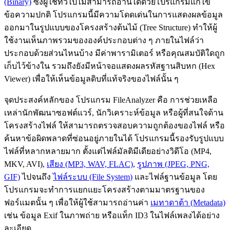
(Binary)
ซึ่งผู้ใช้ทั่วไปไม่สามารถอ่านได้ด้วยโปรแกรมแก้ไข
ข้อความปกติ โปรแกรมนี้มีความโดดเด่นในการแสดงผลข้อมูล
ออกมาในรูปแบบของโครงสร้างต้นไม้ (Tree Structure) ทำให้ผู้
ใช้งานเห็นภาพรวมขององค์ประกอบต่าง ๆ ภายในไฟล์ว่า
ประกอบด้วยส่วนไหนบ้าง มีค่าพารามิเตอร์ หรือคุณสมบัติใดถูก
เก็บไว้ข้างใน รวมถึงยังมีหน้าจอแสดงผลรหัสฐานสิบหก (Hex
Viewer) เพื่อให้เห็นข้อมูลดิบที่แท้จริงของไฟล์นั้น ๆ
จุดประสงค์หลักของ โปรแกรม FileAnalyzer คือ การช่วยเหลือ
เหล่านักพัฒนาซอฟต์แวร์, นักวิเคราะห์ข้อมูล หรือผู้ที่สนใจด้าน
โครงสร้างไฟล์ ให้สามารถตรวจสอบความถูกต้องของไฟล์ หรือ
ค้นหาข้อผิดพลาดที่ซ่อนอยู่ภายในได้ โปรแกรมนี้รองรับรูปแบบ
ไฟล์ที่หลากหลายมาก ตั้งแต่ไฟล์มัลติมีเดียอย่างวิดีโอ (MP4,
MKV, AVI),
เสียง (MP3, WAV, FLAC)
,
รูปภาพ (JPEG, PNG,
GIF)
ไปจนถึง
ไฟล์ระบบ (File System)
และไฟล์ฐานข้อมูล โดย
โปรแกรมจะทำการแยกแยะโครงสร้างตามมาตรฐานของ
ฟอร์แมตนั้น ๆ เพื่อให้ผู้ใช้สามารถอ่านค่า
เมทาดาต้า (Metadata)
เช่น ข้อมูล Exif ในภาพถ่าย หรือแท็ก ID3 ในไฟล์เพลงได้อย่าง
ละเอียด