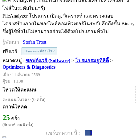
FileAnalyzer โปรแกรมเปิดดู, วิเคราะห์ และตรวจสอบ
โครงสร้างภายในของไฟล์คอมพิวเตอร์ในระดับลึกถึงขั้น Binary
ซึ่งผู้ใช้ทั่วไปไม่สามารถอ่านได้ด้วยโปรแกรมทั่วไป
ผู้พัฒนา :
Stefan Trost
ฟรีแวร์
Freeware คืออะไร ?
หมวดหมู่ :
ซอฟต์แวร์ (Software)
>
โปรแกรมยูทิลิตี้
>
Optimizers & Diagnostics
เมื่อ : 11 มีนาคม 2569
ผู้ชม : 1,138
โหวตให้คะแนน
คะแนนโหวต 0 (0 ครั้ง)
ดาวน์โหลด
25
ครั้ง
(สัปดาห์ก่อน 0 ครั้ง)
แชร์บทความนี้ :
0