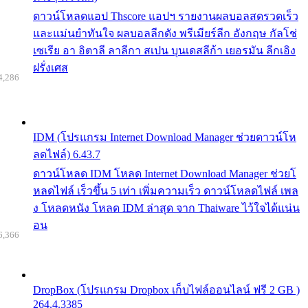
ดาวน์โหลดแอป Thscore แอปฯ รายงานผลบอลสดรวดเร็ว
และแม่นยำทันใจ ผลบอลลีกดัง พรีเมียร์ลีก อังกฤษ กัลโช่
เซเรีย อา อิตาลี ลาลีกา สเปน บุนเดสลีก้า เยอรมัน ลีกเอิง
ฝรั่งเศส
4,286
IDM (โปรแกรม Internet Download Manager ช่วยดาวน์โห
ลดไฟล์) 6.43.7
ดาวน์โหลด IDM โหลด Internet Download Manager ช่วยโ
หลดไฟล์ เร็วขึ้น 5 เท่า เพิ่มความเร็ว ดาวน์โหลดไฟล์ เพล
ง โหลดหนัง โหลด IDM ล่าสุด จาก Thaiware ไว้ใจได้แน่น
อน
6,366
DropBox (โปรแกรม Dropbox เก็บไฟล์ออนไลน์ ฟรี 2 GB )
264.4.3385