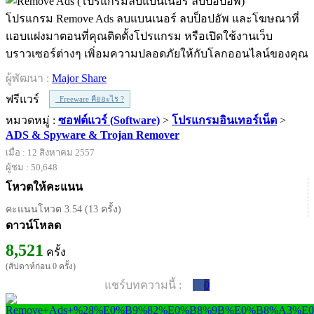
โปรแกรม Remove Ads ลบแบนเนอร์ ลบป็อปอัพ และโฆษณาที่
แอบแฝงมาตอนที่คุณติดตั้งโปรแกรม หรือเปิดใช้งานเว็บ
บราวเซอร์ต่างๆ เพิ่อมความปลอดภัยให้กับโลกออนไลน์ของคุณ
ผู้พัฒนา :
Major Share
ฟรีแวร์
Freeware คืออะไร ?
หมวดหมู่ :
ซอฟต์แวร์ (Software)
>
โปรแกรมอินเทอร์เน็ต
>
ADS & Spyware & Trojan Remover
เมื่อ : 12 สิงหาคม 2557
ผู้ชม : 50,648
โหวตให้คะแนน
คะแนนโหวต 3.54 (13 ครั้ง)
ดาวน์โหลด
8,521
ครั้ง
(สัปดาห์ก่อน 0 ครั้ง)
แชร์บทความนี้ :
0