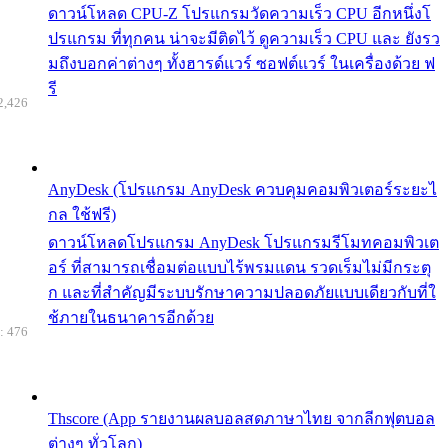
ดาวน์โหลด CPU-Z โปรแกรมวัดความเร็ว CPU อีกหนึ่งโ
ปรแกรม ที่ทุกคน น่าจะมีติดไว้ ดูความเร็ว CPU และ ยังรว
มถึงบอกค่าต่างๆ ทั้งฮารด์แวร์ ซอฟต์แวร์ ในเครื่องด้วย ฟ
รี
2,426
AnyDesk (โปรแกรม AnyDesk ควบคุมคอมพิวเตอร์ระยะไ
กล ใช้ฟรี)
ดาวน์โหลดโปรแกรม AnyDesk โปรแกรมรีโมทคอมพิวเต
อร์ ที่สามารถเชื่อมต่อแบบไร้พรมแดน รวดเร็มไม่มีกระตุ
ก และที่สำคัญมีระบบรักษาความปลอดภัยแบบเดียวกับที่ใ
ช้ภายในธนาคารอีกด้วย
: 476
Thscore (App รายงานผลบอลสดภาษาไทย จากลีกฟุตบอล
ต่างๆ ทั่วโลก)