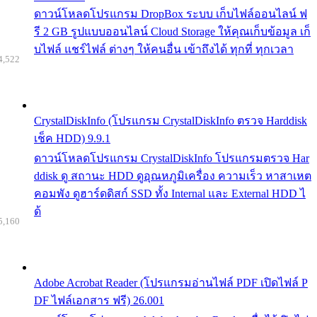
ดาวน์โหลดโปรแกรม DropBox ระบบ เก็บไฟล์ออนไลน์ ฟ
รี 2 GB รูปแบบออนไลน์ Cloud Storage ให้คุณเก็บข้อมูล เก็
บไฟล์ แชร์ไฟล์ ต่างๆ ให้คนอื่น เข้าถึงได้ ทุกที่ ทุกเวลา
4,522
CrystalDiskInfo (โปรแกรม CrystalDiskInfo ตรวจ Harddisk
เช็ค HDD) 9.9.1
ดาวน์โหลดโปรแกรม CrystalDiskInfo โปรแกรมตรวจ Har
ddisk ดู สถานะ HDD ดูอุณหภูมิเครื่อง ความเร็ว หาสาเหต
คอมพัง ดูฮาร์ดดิสก์ SSD ทั้ง Internal และ External HDD ไ
ด้
5,160
Adobe Acrobat Reader (โปรแกรมอ่านไฟล์ PDF เปิดไฟล์ P
DF ไฟล์เอกสาร ฟรี) 26.001