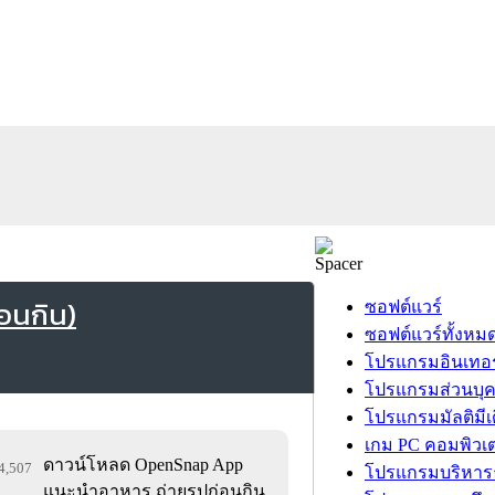
อนกิน)
ซอฟต์แวร์
ซอฟต์แวร์ทั้งหม
โปรแกรมอินเทอร
โปรแกรมส่วนบุ
โปรแกรมมัลติมีเ
เกม PC คอมพิวเต
ดาวน์โหลด OpenSnap App
14,507
โปรแกรมบริหารธ
แนะนำอาหาร ถ่ายรูปก่อนกิน