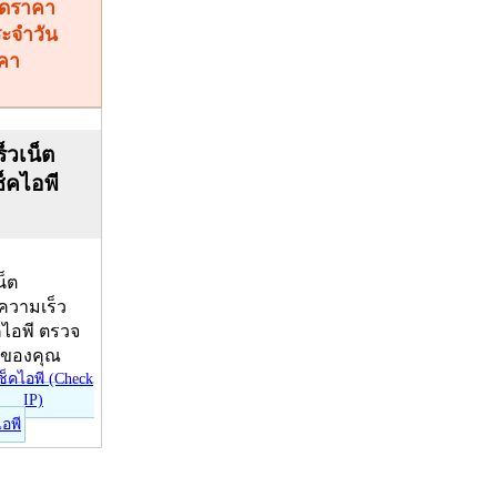
คา
็วเน็ต
ช็คไอพี
น็ต
บความเร็ว
คไอพี ตรวจ
ีของคุณ
ไอพี