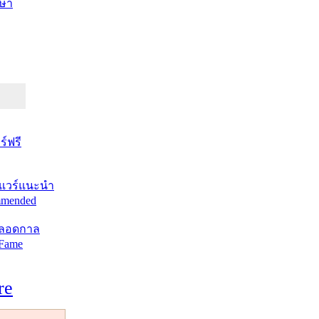
ษา
์ฟรี
แวร์แนะนำ
mended
ตลอดกาล
 Fame
re