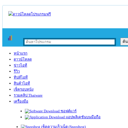
หน้าแรก
ดาวน์โหลด
ข่าวไอที
รีวิว
ทิปส์ไอที
สินค้าไอที
เช็ครอบหนัง
รวมคลิป Thaiware
เครื่องมือ
ซอฟต์แวร์
แอปพลิเคชันบนมือถือ
เช็คความเร็วเน็ต (Speedtest)