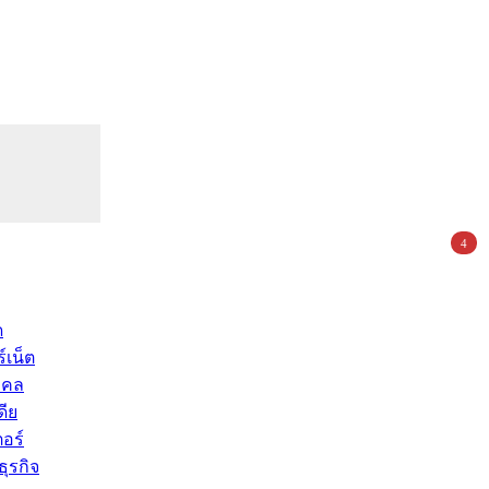
4
ด
์เน็ต
คคล
ดีย
อร์
ุรกิจ