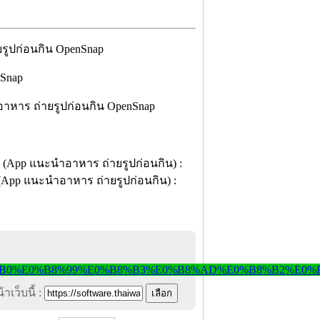
อาหาร ถ่ายรูปก่อนกิน OpenSnap
าเว็บนี้ :