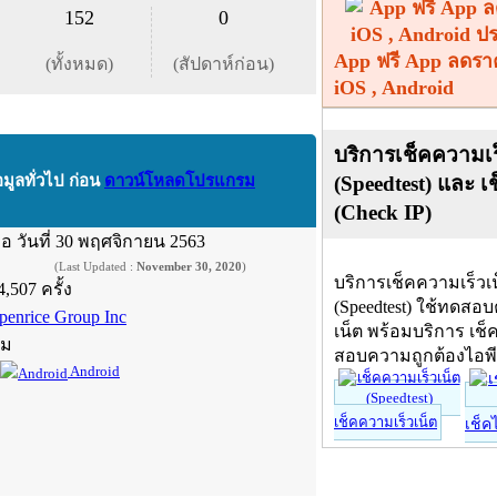
152
0
App ฟรี App ลดรา
(ทั้งหมด)
(สัปดาห์ก่อน)
iOS , Android
บริการเช็คความเร
(Speedtest) และ เ
อมูลทั่วไป ก่อน
ดาวน์โหลดโปรแกรม
(Check IP)
ื่อ
วันที่ 30 พฤศจิกายน 2563
(Last Updated :
November 30, 2020
)
บริการเช็คความเร็วเ
4,507 ครั้ง
(Speedtest) ใช้ทดสอ
penrice Group Inc
เน็ต พร้อมบริการ เช็
์ม
สอบความถูกต้องไอพ
Android
เช็คความเร็วเน็ต
เช็ค