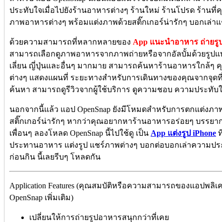
ประทับใจเมื่อไปยังร้านอาหารต่างๆ ร้านใหม่ ร้านโปรด ร้านท
ภาพอาหารต่างๆ พร้อมแต่งภาพด้วยสติ๊กเกอร์น่ารักๆ บอกเล่าแช
ด้วยความสามารถที่หลากหลายของ
App แนะนำอาหาร ถ่ายรู
สามารถเลือกดูภาพอาหารจากภาพถ่ายหรือจากอัลบั้มด้วยรูปแบ
เลี่ยน ญี่ปุ่นและอื่นๆ มากมาย สามารถค้นหาร้านอาหารใกล้ๆ
ต่างๆ แสดงแผนที่ ระยะทางสำหรับการเดินทางของคุณจากจุดที่
ค้นหา สามารถดูรีวิวจากผู้ใช้บริการ ดูความชอบ ความประทับ
นอกจากนี้แล้ว แอป OpenSnap ยังมีโหมดสำหรับการตกแต่งภาพ
สติ๊กเกอร์น่ารักๆ หากว่าคุณอยากหาร้านอาหารอร่อยๆ บรรย
เพื่อนๆ ลองโหลด OpenSnap นี้ไปใช้ดู เป็น
App แต่งรูป iPhone
ท
ประทานอาหาร แต่งรูป แชร์ภาพต่างๆ บอกต่อบอกเล่าความประ
ก่อนกิน นี้เลยรีบๆ โหลดกัน
Application Features (คุณสมบัติหรือความสามารถของแอปพลิเ
OpenSnap เพิ่มเติม)
เปลี่ยนให้การถ่ายรูปอาหารสนุกกว่าที่เคย