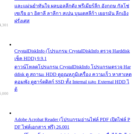
และแม่นยำทันใจ ผลบอลลีกดัง พรีเมียร์ลีก อังกฤษ กัลโช่
เซเรีย อา อิตาลี ลาลีกา สเปน บุนเดสลีก้า เยอรมัน ลีกเอิง
ฝรั่งเศส
4,301
CrystalDiskInfo (โปรแกรม CrystalDiskInfo ตรวจ Harddisk
เช็ค HDD) 9.9.1
ดาวน์โหลดโปรแกรม CrystalDiskInfo โปรแกรมตรวจ Har
ddisk ดู สถานะ HDD ดูอุณหภูมิเครื่อง ความเร็ว หาสาเหต
คอมพัง ดูฮาร์ดดิสก์ SSD ทั้ง Internal และ External HDD ไ
ด้
5,000
Adobe Acrobat Reader (โปรแกรมอ่านไฟล์ PDF เปิดไฟล์ P
DF ไฟล์เอกสาร ฟรี) 26.001