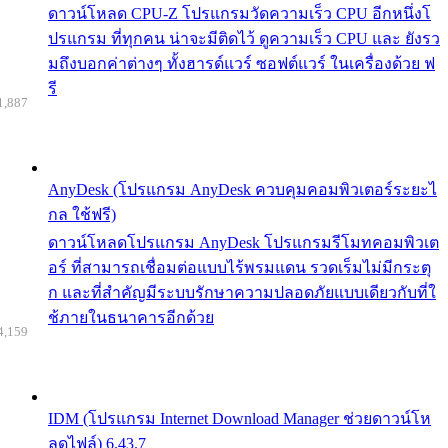
ดาวน์โหลด CPU-Z โปรแกรมวัดความเร็ว CPU อีกหนึ่งโ
ปรแกรม ที่ทุกคน น่าจะมีติดไว้ ดูความเร็ว CPU และ ยังรว
มถึงบอกค่าต่างๆ ทั้งฮารด์แวร์ ซอฟต์แวร์ ในเครื่องด้วย ฟ
รี
1,887
AnyDesk (โปรแกรม AnyDesk ควบคุมคอมพิวเตอร์ระยะไ
กล ใช้ฟรี)
ดาวน์โหลดโปรแกรม AnyDesk โปรแกรมรีโมทคอมพิวเต
อร์ ที่สามารถเชื่อมต่อแบบไร้พรมแดน รวดเร็มไม่มีกระตุ
ก และที่สำคัญมีระบบรักษาความปลอดภัยแบบเดียวกับที่ใ
ช้ภายในธนาคารอีกด้วย
4,159
IDM (โปรแกรม Internet Download Manager ช่วยดาวน์โห
ลดไฟล์) 6.43.7