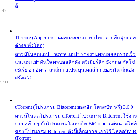
ด้
: 476
Thscore (App รายงานผลบอลสดภาษาไทย จากลีกฟุตบอล
ต่างๆ ทั่วโลก)
ดาวน์โหลดแอป Thscore แอปฯ รายงานผลบอลสดรวดเร็ว
และแม่นยำทันใจ ผลบอลลีกดัง พรีเมียร์ลีก อังกฤษ กัลโช่
เซเรีย อา อิตาลี ลาลีกา สเปน บุนเดสลีก้า เยอรมัน ลีกเอิง
ฝรั่งเศส
7,711
uTorrent (โปรแกรม Bittorrent ยอดฮิต โหลดบิท ฟรี) 3.6.0
ดาวน์โหลดโปรแกรม uTorrent โปรแกรม Bittorrent ใช้งาน
ง่าย คล้ายๆ กับโปรแกรมโหลดบิท BitComet แต่ขนาดไฟล์
ของ โปรแกรม Bittorrent ตัวนี้เล็กมากๆ เอาไว้ โหลดบิท Bi
tTorrent