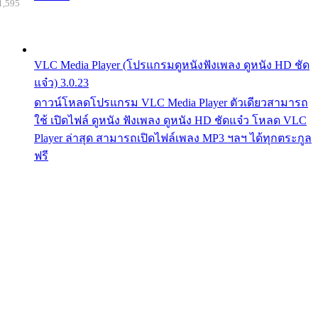
1,595
VLC Media Player (โปรแกรมดูหนังฟังเพลง ดูหนัง HD ชัด
แจ๋ว) 3.0.23
ดาวน์โหลดโปรแกรม VLC Media Player ตัวเดียวสามารถ
ใช้ เปิดไฟล์ ดูหนัง ฟังเพลง ดูหนัง HD ชัดแจ๋ว โหลด VLC
Player ล่าสุด สามารถเปิดไฟล์เพลง MP3 ฯลฯ ได้ทุกตระกูล
ฟรี