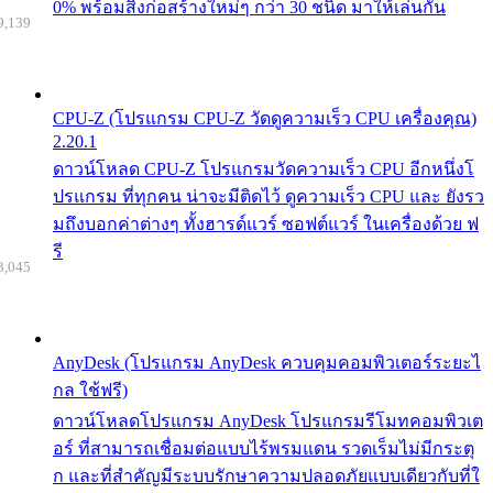
0% พร้อมสิ่งก่อสร้างใหม่ๆ กว่า 30 ชนิด มาให้เล่นกัน
9,139
CPU-Z (โปรแกรม CPU-Z วัดดูความเร็ว CPU เครื่องคุณ)
2.20.1
ดาวน์โหลด CPU-Z โปรแกรมวัดความเร็ว CPU อีกหนึ่งโ
ปรแกรม ที่ทุกคน น่าจะมีติดไว้ ดูความเร็ว CPU และ ยังรว
มถึงบอกค่าต่างๆ ทั้งฮารด์แวร์ ซอฟต์แวร์ ในเครื่องด้วย ฟ
รี
3,045
AnyDesk (โปรแกรม AnyDesk ควบคุมคอมพิวเตอร์ระยะไ
กล ใช้ฟรี)
ดาวน์โหลดโปรแกรม AnyDesk โปรแกรมรีโมทคอมพิวเต
อร์ ที่สามารถเชื่อมต่อแบบไร้พรมแดน รวดเร็มไม่มีกระตุ
ก และที่สำคัญมีระบบรักษาความปลอดภัยแบบเดียวกับที่ใ