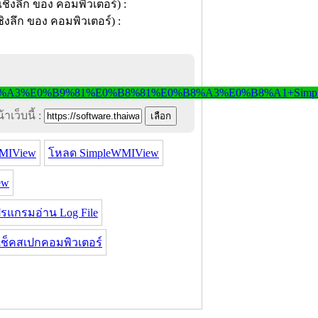
าเว็บนี้ :
MIView
โหลด SimpleWMIView
ew
รแกรมอ่าน Log File
ช็คสเปกคอมพิวเตอร์