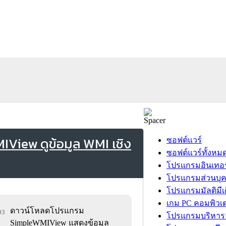
iew ดูข้อมูล WMI เชิง
ซอฟต์แวร์
ซอฟต์แวร์ทั้งหม
โปรแกรมอินเทอร
โปรแกรมส่วนบุ
โปรแกรมมัลติมีเ
เกม PC คอมพิวเต
ดาวน์โหลดโปรแกรม
93
โปรแกรมบริหารธ
SimpleWMIView แสดงข้อมูล