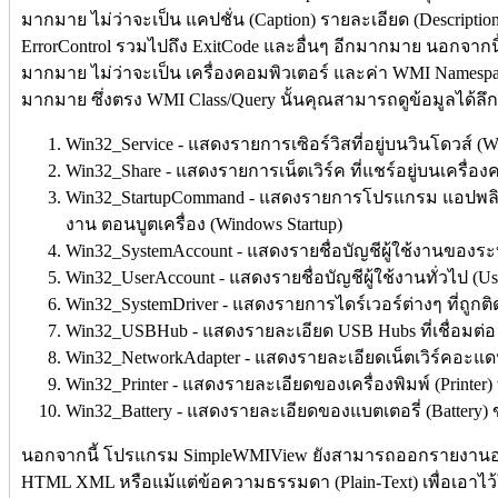
มากมาย ไม่ว่าจะเป็น แคปชั่น (Caption) รายละเอียด (Description
ErrorControl รวมไปถึง ExitCode และอื่นๆ อีกมากมาย นอกจากน
มากมาย ไม่ว่าจะเป็น เครื่องคอมพิวเตอร์ และค่า WMI Namespa
มากมาย ซึ่งตรง WMI Class/Query นั้นคุณสามารถดูข้อมูลได้ลึก 
Win32_Service - แสดงรายการเซิอร์วิสที่อยู่บนวินโดวส์ (W
Win32_Share - แสดงรายการเน็ตเวิร์ค ที่แชร์อยู่บนเครื่
Win32_StartupCommand - แสดงรายการโปรแกรม แอปพลิเคชัน
งาน ตอนบูตเครื่อง (Windows Startup)
Win32_SystemAccount - แสดงรายชื่อบัญชีผู้ใช้งานของระ
Win32_UserAccount - แสดงรายชื่อบัญชีผู้ใช้งานทั่วไป (Us
Win32_SystemDriver - แสดงรายการไดร์เวอร์ต่างๆ ที่ถูกติด
Win32_USBHub - แสดงรายละเอียด USB Hubs ที่เชื่อมต่
Win32_NetworkAdapter - แสดงรายละเอียดเน็ตเวิร์คอะแดปเต
Win32_Printer - แสดงรายละเอียดของเครื่องพิมพ์ (Printer) ที
Win32_Battery - แสดงรายละเอียดของแบตเตอรี่ (Battery) ข
นอกจากนี้ โปรแกรม SimpleWMIView ยังสามารถออกรายงานอ
HTML XML หรือแม้แต่ข้อความธรรมดา (Plain-Text) เพื่อเอาไว้