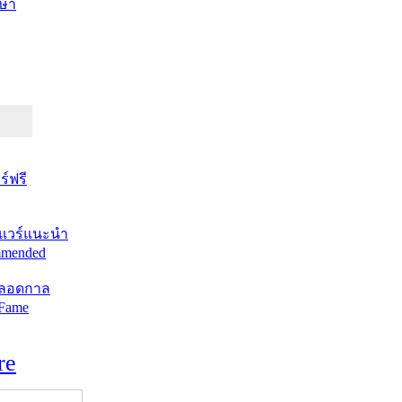
ษา
์ฟรี
แวร์แนะนำ
mended
ตลอดกาล
 Fame
re