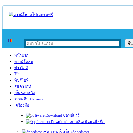
หน้าแรก
ดาวน์โหลด
ข่าวไอที
รีวิว
ทิปส์ไอที
สินค้าไอที
เช็ครอบหนัง
รวมคลิป Thaiware
เครื่องมือ
ซอฟต์แวร์
แอปพลิเคชันบนมือถือ
เช็คความเร็วเน็ต (Speedtest)