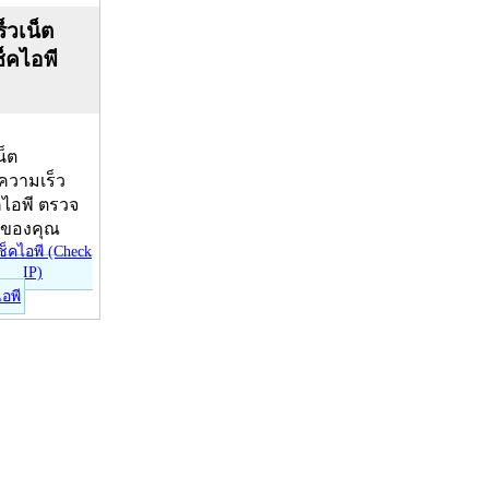
็วเน็ต
ช็คไอพี
น็ต
บความเร็ว
คไอพี ตรวจ
ีของคุณ
ไอพี