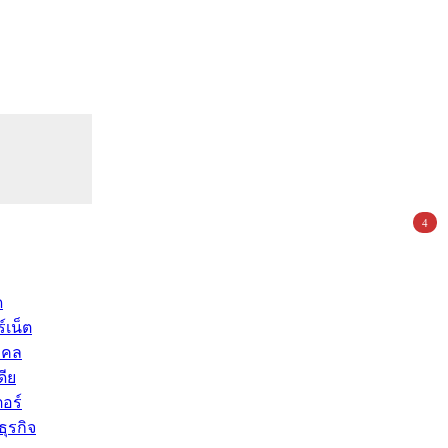
4
ด
์เน็ต
คคล
ดีย
อร์
ุรกิจ