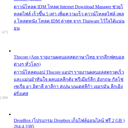
ดาวน์โหลด IDM โหลด Internet Download Manager ช่วยโ
หลดไฟล์ เร็วขึ้น 5 เท่า เพิ่มความเร็ว ดาวน์โหลดไฟล์ เพล
ง โหลดหนัง โหลด IDM ล่าสุด จาก Thaiware ไว้ใจได้แน่น
อน
: 475
Thscore (App รายงานผลบอลสดภาษาไทย จากลีกฟุตบอล
ต่างๆ ทั่วโลก)
ดาวน์โหลดแอป Thscore แอปฯ รายงานผลบอลสดรวดเร็ว
และแม่นยำทันใจ ผลบอลลีกดัง พรีเมียร์ลีก อังกฤษ กัลโช่
เซเรีย อา อิตาลี ลาลีกา สเปน บุนเดสลีก้า เยอรมัน ลีกเอิง
ฝรั่งเศส
6,366
DropBox (โปรแกรม Dropbox เก็บไฟล์ออนไลน์ ฟรี 2 GB )
264.4.3385