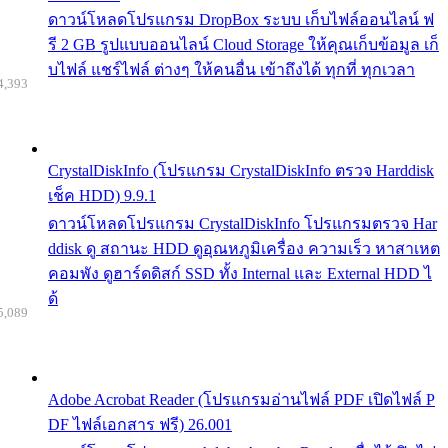
ดาวน์โหลดโปรแกรม DropBox ระบบ เก็บไฟล์ออนไลน์ ฟ
รี 2 GB รูปแบบออนไลน์ Cloud Storage ให้คุณเก็บข้อมูล เก็
บไฟล์ แชร์ไฟล์ ต่างๆ ให้คนอื่น เข้าถึงได้ ทุกที่ ทุกเวลา
4,393
CrystalDiskInfo (โปรแกรม CrystalDiskInfo ตรวจ Harddisk
เช็ค HDD) 9.9.1
ดาวน์โหลดโปรแกรม CrystalDiskInfo โปรแกรมตรวจ Har
ddisk ดู สถานะ HDD ดูอุณหภูมิเครื่อง ความเร็ว หาสาเหต
คอมพัง ดูฮาร์ดดิสก์ SSD ทั้ง Internal และ External HDD ไ
ด้
5,089
Adobe Acrobat Reader (โปรแกรมอ่านไฟล์ PDF เปิดไฟล์ P
DF ไฟล์เอกสาร ฟรี) 26.001