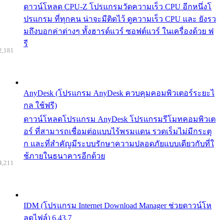
ดาวน์โหลด CPU-Z โปรแกรมวัดความเร็ว CPU อีกหนึ่งโ
ปรแกรม ที่ทุกคน น่าจะมีติดไว้ ดูความเร็ว CPU และ ยังรว
มถึงบอกค่าต่างๆ ทั้งฮารด์แวร์ ซอฟต์แวร์ ในเครื่องด้วย ฟ
รี
2,181
AnyDesk (โปรแกรม AnyDesk ควบคุมคอมพิวเตอร์ระยะไ
กล ใช้ฟรี)
ดาวน์โหลดโปรแกรม AnyDesk โปรแกรมรีโมทคอมพิวเต
อร์ ที่สามารถเชื่อมต่อแบบไร้พรมแดน รวดเร็มไม่มีกระตุ
ก และที่สำคัญมีระบบรักษาความปลอดภัยแบบเดียวกับที่ใ
ช้ภายในธนาคารอีกด้วย
4,211
IDM (โปรแกรม Internet Download Manager ช่วยดาวน์โห
ลดไฟล์) 6.43.7