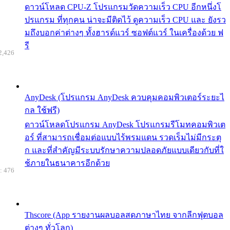
ดาวน์โหลด CPU-Z โปรแกรมวัดความเร็ว CPU อีกหนึ่งโ
ปรแกรม ที่ทุกคน น่าจะมีติดไว้ ดูความเร็ว CPU และ ยังรว
มถึงบอกค่าต่างๆ ทั้งฮารด์แวร์ ซอฟต์แวร์ ในเครื่องด้วย ฟ
รี
2,426
AnyDesk (โปรแกรม AnyDesk ควบคุมคอมพิวเตอร์ระยะไ
กล ใช้ฟรี)
ดาวน์โหลดโปรแกรม AnyDesk โปรแกรมรีโมทคอมพิวเต
อร์ ที่สามารถเชื่อมต่อแบบไร้พรมแดน รวดเร็มไม่มีกระตุ
ก และที่สำคัญมีระบบรักษาความปลอดภัยแบบเดียวกับที่ใ
ช้ภายในธนาคารอีกด้วย
: 476
Thscore (App รายงานผลบอลสดภาษาไทย จากลีกฟุตบอล
ต่างๆ ทั่วโลก)