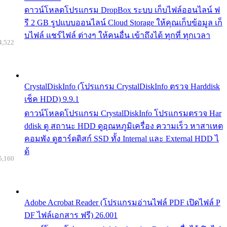
ดาวน์โหลดโปรแกรม DropBox ระบบ เก็บไฟล์ออนไลน์ ฟ
รี 2 GB รูปแบบออนไลน์ Cloud Storage ให้คุณเก็บข้อมูล เก็
บไฟล์ แชร์ไฟล์ ต่างๆ ให้คนอื่น เข้าถึงได้ ทุกที่ ทุกเวลา
4,522
CrystalDiskInfo (โปรแกรม CrystalDiskInfo ตรวจ Harddisk
เช็ค HDD) 9.9.1
ดาวน์โหลดโปรแกรม CrystalDiskInfo โปรแกรมตรวจ Har
ddisk ดู สถานะ HDD ดูอุณหภูมิเครื่อง ความเร็ว หาสาเหต
คอมพัง ดูฮาร์ดดิสก์ SSD ทั้ง Internal และ External HDD ไ
ด้
5,160
Adobe Acrobat Reader (โปรแกรมอ่านไฟล์ PDF เปิดไฟล์ P
DF ไฟล์เอกสาร ฟรี) 26.001