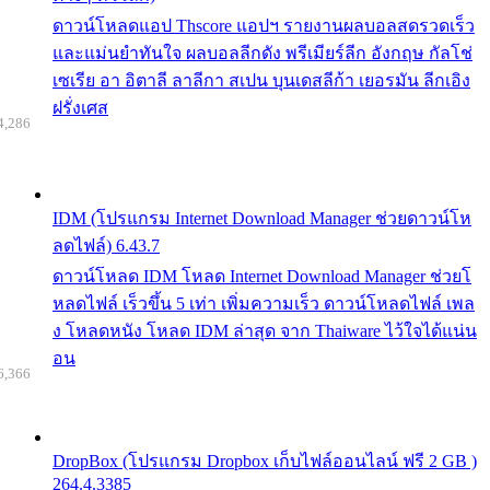
ดาวน์โหลดแอป Thscore แอปฯ รายงานผลบอลสดรวดเร็ว
และแม่นยำทันใจ ผลบอลลีกดัง พรีเมียร์ลีก อังกฤษ กัลโช่
เซเรีย อา อิตาลี ลาลีกา สเปน บุนเดสลีก้า เยอรมัน ลีกเอิง
ฝรั่งเศส
4,286
IDM (โปรแกรม Internet Download Manager ช่วยดาวน์โห
ลดไฟล์) 6.43.7
ดาวน์โหลด IDM โหลด Internet Download Manager ช่วยโ
หลดไฟล์ เร็วขึ้น 5 เท่า เพิ่มความเร็ว ดาวน์โหลดไฟล์ เพล
ง โหลดหนัง โหลด IDM ล่าสุด จาก Thaiware ไว้ใจได้แน่น
อน
6,366
DropBox (โปรแกรม Dropbox เก็บไฟล์ออนไลน์ ฟรี 2 GB )
264.4.3385