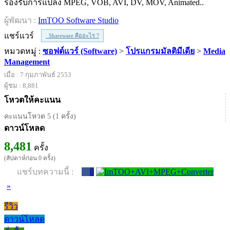
รองรับการแปลง MPEG, VOB, AVI, DV, MOV, Animated..
ผู้พัฒนา :
ImTOO Software Studio
แชร์แวร์
Shareware คืออะไร ?
หมวดหมู่ :
ซอฟต์แวร์ (Software)
>
โปรแกรมมัลติมีเดีย
>
Media
Management
เมื่อ : 7 กุมภาพันธ์ 2553
ผู้ชม : 8,881
โหวตให้คะแนน
คะแนนโหวต 5 (1 ครั้ง)
ดาวน์โหลด
8,481
ครั้ง
(สัปดาห์ก่อน 0 ครั้ง)
แชร์บทความนี้ :
0
»
รีวิว
ดาวน์โหลด