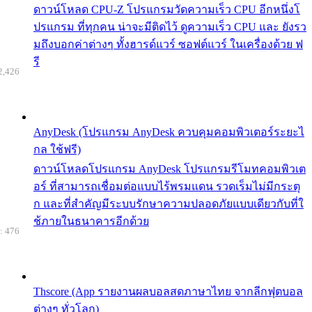
ดาวน์โหลด CPU-Z โปรแกรมวัดความเร็ว CPU อีกหนึ่งโ
ปรแกรม ที่ทุกคน น่าจะมีติดไว้ ดูความเร็ว CPU และ ยังรว
มถึงบอกค่าต่างๆ ทั้งฮารด์แวร์ ซอฟต์แวร์ ในเครื่องด้วย ฟ
รี
2,426
AnyDesk (โปรแกรม AnyDesk ควบคุมคอมพิวเตอร์ระยะไ
กล ใช้ฟรี)
ดาวน์โหลดโปรแกรม AnyDesk โปรแกรมรีโมทคอมพิวเต
อร์ ที่สามารถเชื่อมต่อแบบไร้พรมแดน รวดเร็มไม่มีกระตุ
ก และที่สำคัญมีระบบรักษาความปลอดภัยแบบเดียวกับที่ใ
ช้ภายในธนาคารอีกด้วย
: 476
Thscore (App รายงานผลบอลสดภาษาไทย จากลีกฟุตบอล
ต่างๆ ทั่วโลก)