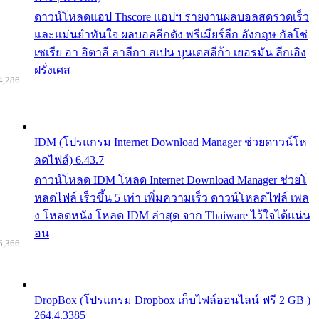
ดาวน์โหลดแอป Thscore แอปฯ รายงานผลบอลสดรวดเร็ว
และแม่นยำทันใจ ผลบอลลีกดัง พรีเมียร์ลีก อังกฤษ กัลโช่
เซเรีย อา อิตาลี ลาลีกา สเปน บุนเดสลีก้า เยอรมัน ลีกเอิง
ฝรั่งเศส
4,286
IDM (โปรแกรม Internet Download Manager ช่วยดาวน์โห
ลดไฟล์) 6.43.7
ดาวน์โหลด IDM โหลด Internet Download Manager ช่วยโ
หลดไฟล์ เร็วขึ้น 5 เท่า เพิ่มความเร็ว ดาวน์โหลดไฟล์ เพล
ง โหลดหนัง โหลด IDM ล่าสุด จาก Thaiware ไว้ใจได้แน่น
อน
6,366
DropBox (โปรแกรม Dropbox เก็บไฟล์ออนไลน์ ฟรี 2 GB )
264.4.3385