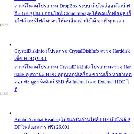
ดาวน์โหลดโปรแกรม DropBox ระบบ เก็บไฟล์ออนไลน์ ฟ
รี 2 GB รูปแบบออนไลน์ Cloud Storage ให้คุณเก็บข้อมูล เก็
บไฟล์ แชร์ไฟล์ ต่างๆ ให้คนอื่น เข้าถึงได้ ทุกที่ ทุกเวลา
4,522
CrystalDiskInfo (โปรแกรม CrystalDiskInfo ตรวจ Harddisk
เช็ค HDD) 9.9.1
ดาวน์โหลดโปรแกรม CrystalDiskInfo โปรแกรมตรวจ Har
ddisk ดู สถานะ HDD ดูอุณหภูมิเครื่อง ความเร็ว หาสาเหต
คอมพัง ดูฮาร์ดดิสก์ SSD ทั้ง Internal และ External HDD ไ
ด้
5,160
Adobe Acrobat Reader (โปรแกรมอ่านไฟล์ PDF เปิดไฟล์ P
DF ไฟล์เอกสาร ฟรี) 26.001