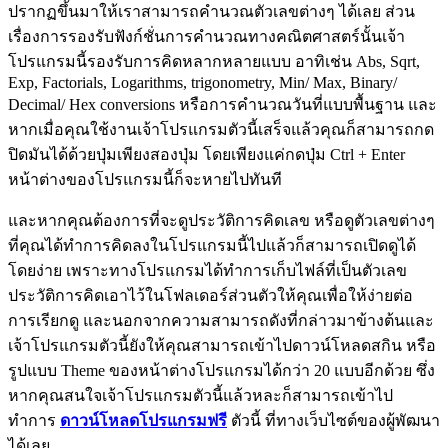
ปรากฏขึ้นมาให้เราสามารถคำนวณตัวเลขต่างๆ ได้เลย ส่วน
เรื่องการรองรับฟังก์ชั่นการคำนวณทางคณิตศาสตร์นั้นเจ้า
โปรแกรมนี้รองรับการคิดหลากหลายแบบ อาทิเช่น Abs, Sqrt,
Exp, Factorials, Logarithms, trigonometry, Min/ Max, Binary/
Decimal/ Hex conversions หรือการคำนวณวันที่แบบพื้นฐาน และ
หากเมื่อคุณใช้งานเจ้าโปรแกรมตัวนี้เสร็จแล้วคุณก็สามารถกด
ปิดมันได้ด้วยปุ่มเพียงสองปุ่ม โดยเพียงแค่กดปุ่ม Ctrl + Enter
หน้าต่างของโปรแกรมนี้ก็จะหายไปทันที
และหากคุณต้องการที่จะดูประวัติการคิดเลข หรือดูตัวเลขต่างๆ
ที่คุณได้ทำการคิดลงในโปรแกรมนี้ไปแล้วก็สามารถเปิดดูได้
โดยง่าย เพราะทางโปรแกรมได้ทำการเก็บไฟล์ที่เป็นตัวเลข
ประวัติการคิดเอาไว้ในโฟลเดอร์ส่วนตัวให้คุณเพื่อให้ง่ายต่อ
การเรียกดู และนอกจากความสามารถดังที่กล่าวมาข้างต้นและ
เจ้าโปรแกรมตัวนี้ยังให้คุณสามารถเข้าไปดาวน์โหลดสกิน หรือ
รูปแบบ Theme ของหน้าต่างโปรแกรมได้กว่า 20 แบบอีกด้วย ซึ่ง
หากคุณสนใจเจ้าโปรแกรมตัวนี้แล้วหละก็สามารถเข้าไป
ทำการ
ดาวน์โหลดโปรแกรมฟรี
ตัวนี้ ที่ทางเว็บไซต์ของผู้พัฒนา
ได้เลย