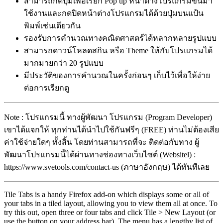
สามารถกดปุ่มเพื่อเรียก Pop up หน้าต่างโปรแกรมขึ้นมา
ใช้งานและกดปิดหน้าต่างโปรแกรมได้ด้วยปุ่มบนแป้น
พิมพ์เช่นเดียวกัน
รองรับการคำนวณทางคณิตศาสตร์ได้หลากหลายรูปแบบ
สามารถดาวน์โหลดสกิน หรือ Theme ให้กับโปรแกรมได้
มากมายกว่า 20 รูปแบบ
มีประวัติของการคำนวณในครั้งก่อนๆ เก็บไว้เพื่อให้ง่าย
ต่อการเรียกดู
Note : โปรแกรมนี้ ทางผู้พัฒนา โปรแกรม (Program Developer)
เขาได้แจกให้ ทุกท่านได้นำไปใช้กันฟรีๆ (FREE) ท่านไม่ต้องเสีย
ค่าใช้จ่ายใดๆ ทั้งสิ้น โดยท่านสามารถที่จะ ติดต่อกับทาง ผู้
พัฒนาโปรแกรมนี้ได้ผ่านทางช่องทางเว็บไซต์ (Websitel) :
https://www.svetools.com/contact-us (ภาษาอังกฤษ) ได้ทันทีเลย
Tile Tabs is a handy Firefox add-on which displays some or all of
your tabs in a tiled layout, allowing you to view them all at once. To
try this out, open three or four tabs and click Tile > New Layout (or
use the button on your address bar). The menu has a lengthy list of