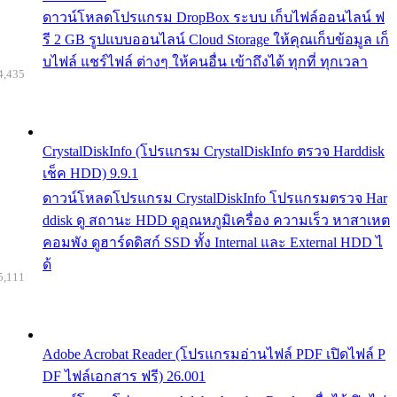
ดาวน์โหลดโปรแกรม DropBox ระบบ เก็บไฟล์ออนไลน์ ฟ
รี 2 GB รูปแบบออนไลน์ Cloud Storage ให้คุณเก็บข้อมูล เก็
บไฟล์ แชร์ไฟล์ ต่างๆ ให้คนอื่น เข้าถึงได้ ทุกที่ ทุกเวลา
4,435
CrystalDiskInfo (โปรแกรม CrystalDiskInfo ตรวจ Harddisk
เช็ค HDD) 9.9.1
ดาวน์โหลดโปรแกรม CrystalDiskInfo โปรแกรมตรวจ Har
ddisk ดู สถานะ HDD ดูอุณหภูมิเครื่อง ความเร็ว หาสาเหต
คอมพัง ดูฮาร์ดดิสก์ SSD ทั้ง Internal และ External HDD ไ
ด้
5,111
Adobe Acrobat Reader (โปรแกรมอ่านไฟล์ PDF เปิดไฟล์ P
DF ไฟล์เอกสาร ฟรี) 26.001