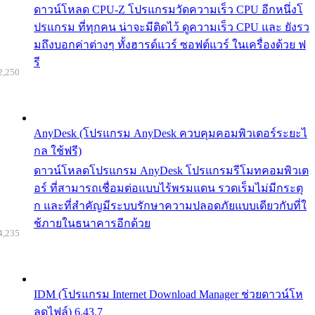
ดาวน์โหลด CPU-Z โปรแกรมวัดความเร็ว CPU อีกหนึ่งโ
ปรแกรม ที่ทุกคน น่าจะมีติดไว้ ดูความเร็ว CPU และ ยังรว
มถึงบอกค่าต่างๆ ทั้งฮารด์แวร์ ซอฟต์แวร์ ในเครื่องด้วย ฟ
รี
2,250
AnyDesk (โปรแกรม AnyDesk ควบคุมคอมพิวเตอร์ระยะไ
กล ใช้ฟรี)
ดาวน์โหลดโปรแกรม AnyDesk โปรแกรมรีโมทคอมพิวเต
อร์ ที่สามารถเชื่อมต่อแบบไร้พรมแดน รวดเร็มไม่มีกระตุ
ก และที่สำคัญมีระบบรักษาความปลอดภัยแบบเดียวกับที่ใ
ช้ภายในธนาคารอีกด้วย
4,235
IDM (โปรแกรม Internet Download Manager ช่วยดาวน์โห
ลดไฟล์) 6.43.7