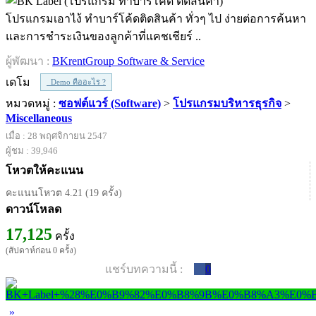
โปรแกรมเอาไง้ ทำบาร์โค้ดติดสินค้า ทั่วๆ ไป ง่ายต่อการค้นหา
และการชำระเงินของลูกค้าที่แคชเชียร์ ..
ผู้พัฒนา :
BKrentGroup Software & Service
เดโม
Demo คืออะไร ?
หมวดหมู่ :
ซอฟต์แวร์ (Software)
>
โปรแกรมบริหารธุรกิจ
>
Miscellaneous
เมื่อ : 28 พฤศจิกายน 2547
ผู้ชม : 39,946
โหวตให้คะแนน
คะแนนโหวต 4.21 (19 ครั้ง)
ดาวน์โหลด
17,125
ครั้ง
(สัปดาห์ก่อน 0 ครั้ง)
แชร์บทความนี้ :
0
»