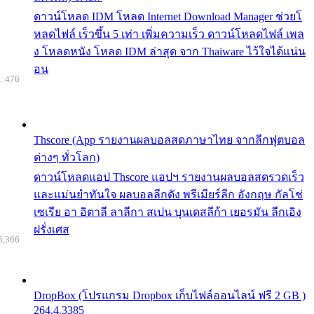
ดาวน์โหลด IDM โหลด Internet Download Manager ช่วยโ
หลดไฟล์ เร็วขึ้น 5 เท่า เพิ่มความเร็ว ดาวน์โหลดไฟล์ เพล
ง โหลดหนัง โหลด IDM ล่าสุด จาก Thaiware ไว้ใจได้แน่น
อน
: 476
Thscore (App รายงานผลบอลสดภาษาไทย จากลีกฟุตบอล
ต่างๆ ทั่วโลก)
ดาวน์โหลดแอป Thscore แอปฯ รายงานผลบอลสดรวดเร็ว
และแม่นยำทันใจ ผลบอลลีกดัง พรีเมียร์ลีก อังกฤษ กัลโช่
เซเรีย อา อิตาลี ลาลีกา สเปน บุนเดสลีก้า เยอรมัน ลีกเอิง
ฝรั่งเศส
6,366
DropBox (โปรแกรม Dropbox เก็บไฟล์ออนไลน์ ฟรี 2 GB )
264.4.3385