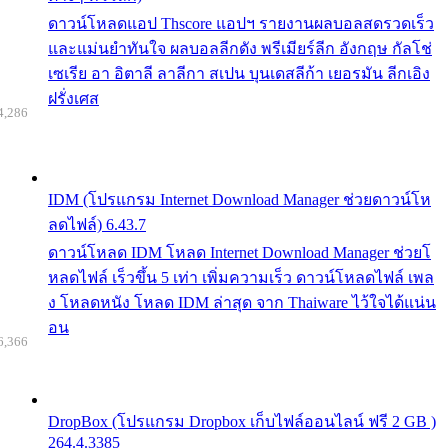
ดาวน์โหลดแอป Thscore แอปฯ รายงานผลบอลสดรวดเร็ว
และแม่นยำทันใจ ผลบอลลีกดัง พรีเมียร์ลีก อังกฤษ กัลโช่
เซเรีย อา อิตาลี ลาลีกา สเปน บุนเดสลีก้า เยอรมัน ลีกเอิง
ฝรั่งเศส
4,286
IDM (โปรแกรม Internet Download Manager ช่วยดาวน์โห
ลดไฟล์) 6.43.7
ดาวน์โหลด IDM โหลด Internet Download Manager ช่วยโ
หลดไฟล์ เร็วขึ้น 5 เท่า เพิ่มความเร็ว ดาวน์โหลดไฟล์ เพล
ง โหลดหนัง โหลด IDM ล่าสุด จาก Thaiware ไว้ใจได้แน่น
อน
6,366
DropBox (โปรแกรม Dropbox เก็บไฟล์ออนไลน์ ฟรี 2 GB )
264.4.3385