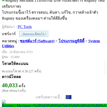
โปรแกรมนี้เอาไว้ ตรวจสอบ, ค้นหา, แก้ไข, กวาดล้างเจ้าตัว
Registry ของเครื่องคอมฯ ท่านให้ดียิ่งขึ้น
ผู้พัฒนา :
PC Tools
แชร์แวร์
Shareware คืออะไร ?
หมวดหมู่ :
ซอฟต์แวร์ (Software)
>
โปรแกรมยูทิลิตี้
>
System
Utilities
เมื่อ : 24 มิถุนายน 2553
ผู้ชม : 35,889
โหวตให้คะแนน
คะแนนโหวต 4.56 (27 ครั้ง)
ดาวน์โหลด
40,033
ครั้ง
(สัปดาห์ก่อน 0 ครั้ง)
แชร์บทความนี้ :
0