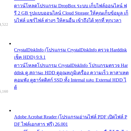
ดาวน์โหลดโปรแกรม DropBox ระบบ เก็บไฟล์ออนไลน์ ฟ
รี 2 GB รูปแบบออนไลน์ Cloud Storage ให้คุณเก็บข้อมูล เก็
บไฟล์ แชร์ไฟล์ ต่างๆ ให้คนอื่น เข้าถึงได้ ทุกที่ ทุกเวลา
4,522
CrystalDiskInfo (โปรแกรม CrystalDiskInfo ตรวจ Harddisk
เช็ค HDD) 9.9.1
ดาวน์โหลดโปรแกรม CrystalDiskInfo โปรแกรมตรวจ Har
ddisk ดู สถานะ HDD ดูอุณหภูมิเครื่อง ความเร็ว หาสาเหต
คอมพัง ดูฮาร์ดดิสก์ SSD ทั้ง Internal และ External HDD ไ
ด้
5,160
Adobe Acrobat Reader (โปรแกรมอ่านไฟล์ PDF เปิดไฟล์ P
DF ไฟล์เอกสาร ฟรี) 26.001