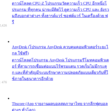
ดาวน์โหลด CPU-Z โปรแกรมวัดความเร็ว CPU อีกหนึ่งโ
ปรแกรม ที่ทุกคน น่าจะมีติดไว้ ดูความเร็ว CPU และ ยังรว
มถึงบอกค่าต่างๆ ทั้งฮารด์แวร์ ซอฟต์แวร์ ในเครื่องด้วย ฟ
รี
2,426
AnyDesk (โปรแกรม AnyDesk ควบคุมคอมพิวเตอร์ระยะไ
กล ใช้ฟรี)
ดาวน์โหลดโปรแกรม AnyDesk โปรแกรมรีโมทคอมพิวเต
อร์ ที่สามารถเชื่อมต่อแบบไร้พรมแดน รวดเร็มไม่มีกระตุ
ก และที่สำคัญมีระบบรักษาความปลอดภัยแบบเดียวกับที่ใ
ช้ภายในธนาคารอีกด้วย
: 476
Thscore (App รายงานผลบอลสดภาษาไทย จากลีกฟุตบอล
ต่างๆ ทั่วโลก)