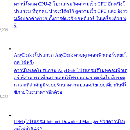
ดาวน์โหลด CPU-Z โปรแกรมวัดความเร็ว CPU อีกหนึ่งโ
ปรแกรม ที่ทุกคน น่าจะมีติดไว้ ดูความเร็ว CPU และ ยังรว
มถึงบอกค่าต่างๆ ทั้งฮารด์แวร์ ซอฟต์แวร์ ในเครื่องด้วย ฟ
รี
2,239
AnyDesk (โปรแกรม AnyDesk ควบคุมคอมพิวเตอร์ระยะไ
กล ใช้ฟรี)
ดาวน์โหลดโปรแกรม AnyDesk โปรแกรมรีโมทคอมพิวเต
อร์ ที่สามารถเชื่อมต่อแบบไร้พรมแดน รวดเร็มไม่มีกระตุ
ก และที่สำคัญมีระบบรักษาความปลอดภัยแบบเดียวกับที่ใ
ช้ภายในธนาคารอีกด้วย
4,233
IDM (โปรแกรม Internet Download Manager ช่วยดาวน์โห
ลดไฟล์) 6.43.7