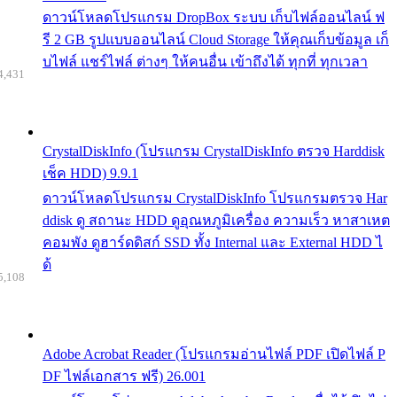
ดาวน์โหลดโปรแกรม DropBox ระบบ เก็บไฟล์ออนไลน์ ฟ
รี 2 GB รูปแบบออนไลน์ Cloud Storage ให้คุณเก็บข้อมูล เก็
บไฟล์ แชร์ไฟล์ ต่างๆ ให้คนอื่น เข้าถึงได้ ทุกที่ ทุกเวลา
4,431
CrystalDiskInfo (โปรแกรม CrystalDiskInfo ตรวจ Harddisk
เช็ค HDD) 9.9.1
ดาวน์โหลดโปรแกรม CrystalDiskInfo โปรแกรมตรวจ Har
ddisk ดู สถานะ HDD ดูอุณหภูมิเครื่อง ความเร็ว หาสาเหต
คอมพัง ดูฮาร์ดดิสก์ SSD ทั้ง Internal และ External HDD ไ
ด้
5,108
Adobe Acrobat Reader (โปรแกรมอ่านไฟล์ PDF เปิดไฟล์ P
DF ไฟล์เอกสาร ฟรี) 26.001