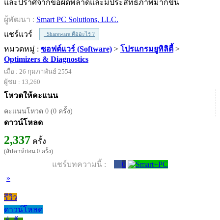
และปราศจากข้อผิดพลาดและมีประสิทธิภาพมากขึ้น
ผู้พัฒนา :
Smart PC Solutions, LLC.
แชร์แวร์
Shareware คืออะไร ?
หมวดหมู่ :
ซอฟต์แวร์ (Software)
>
โปรแกรมยูทิลิตี้
>
Optimizers & Diagnostics
เมื่อ : 26 กุมภาพันธ์ 2554
ผู้ชม : 13,260
โหวตให้คะแนน
คะแนนโหวต 0 (0 ครั้ง)
ดาวน์โหลด
2,337
ครั้ง
(สัปดาห์ก่อน 0 ครั้ง)
แชร์บทความนี้ :
0
»
รีวิว
ดาวน์โหลด