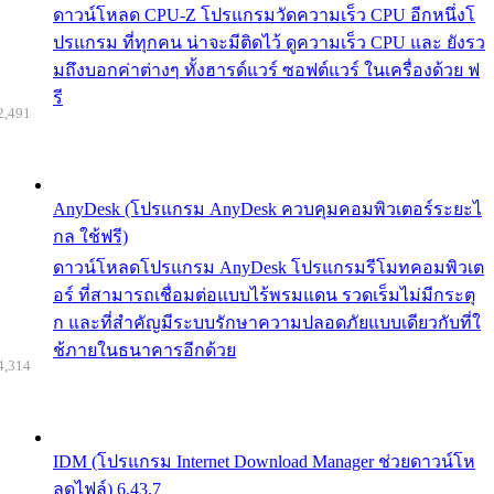
ดาวน์โหลด CPU-Z โปรแกรมวัดความเร็ว CPU อีกหนึ่งโ
ปรแกรม ที่ทุกคน น่าจะมีติดไว้ ดูความเร็ว CPU และ ยังรว
มถึงบอกค่าต่างๆ ทั้งฮารด์แวร์ ซอฟต์แวร์ ในเครื่องด้วย ฟ
รี
2,491
AnyDesk (โปรแกรม AnyDesk ควบคุมคอมพิวเตอร์ระยะไ
กล ใช้ฟรี)
ดาวน์โหลดโปรแกรม AnyDesk โปรแกรมรีโมทคอมพิวเต
อร์ ที่สามารถเชื่อมต่อแบบไร้พรมแดน รวดเร็มไม่มีกระตุ
ก และที่สำคัญมีระบบรักษาความปลอดภัยแบบเดียวกับที่ใ
ช้ภายในธนาคารอีกด้วย
4,314
IDM (โปรแกรม Internet Download Manager ช่วยดาวน์โห
ลดไฟล์) 6.43.7