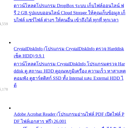
ดาวน์โหลดโปรแกรม DropBox ระบบ เก็บไฟล์ออนไลน์ ฟ
รี 2 GB รูปแบบออนไลน์ Cloud Storage ให้คุณเก็บข้อมูล เก็
บไฟล์ แชร์ไฟล์ ต่างๆ ให้คนอื่น เข้าถึงได้ ทุกที่ ทุกเวลา
4,559
CrystalDiskInfo (โปรแกรม CrystalDiskInfo ตรวจ Harddisk
เช็ค HDD) 9.9.1
ดาวน์โหลดโปรแกรม CrystalDiskInfo โปรแกรมตรวจ Har
ddisk ดู สถานะ HDD ดูอุณหภูมิเครื่อง ความเร็ว หาสาเหต
คอมพัง ดูฮาร์ดดิสก์ SSD ทั้ง Internal และ External HDD ไ
ด้
5,178
Adobe Acrobat Reader (โปรแกรมอ่านไฟล์ PDF เปิดไฟล์ P
DF ไฟล์เอกสาร ฟรี) 26.001