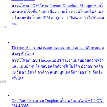
ดาวน์โหลด IDM โหลด Internet Download Manager ช่วยโ
หลดไฟล์ เร็วขึ้น 5 เท่า เพิ่มความเร็ว ดาวน์โหลดไฟล์ เพล
ง โหลดหนัง โหลด IDM ล่าสุด จาก Thaiware ไว้ใจได้แน่น
อน
: 476
Thscore (App รายงานผลบอลสดภาษาไทย จากลีกฟุตบอล
ต่างๆ ทั่วโลก)
ดาวน์โหลดแอป Thscore แอปฯ รายงานผลบอลสดรวดเร็ว
และแม่นยำทันใจ ผลบอลลีกดัง พรีเมียร์ลีก อังกฤษ กัลโช่
เซเรีย อา อิตาลี ลาลีกา สเปน บุนเดสลีก้า เยอรมัน ลีกเอิง
ฝรั่งเศส
6,366
DropBox (โปรแกรม Dropbox เก็บไฟล์ออนไลน์ ฟรี 2 GB )
264.4.3385