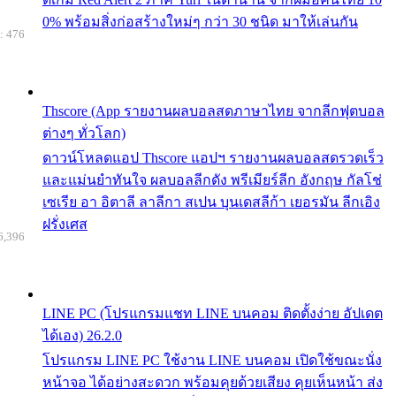
0% พร้อมสิ่งก่อสร้างใหม่ๆ กว่า 30 ชนิด มาให้เล่นกัน
: 476
Thscore (App รายงานผลบอลสดภาษาไทย จากลีกฟุตบอล
ต่างๆ ทั่วโลก)
ดาวน์โหลดแอป Thscore แอปฯ รายงานผลบอลสดรวดเร็ว
และแม่นยำทันใจ ผลบอลลีกดัง พรีเมียร์ลีก อังกฤษ กัลโช่
เซเรีย อา อิตาลี ลาลีกา สเปน บุนเดสลีก้า เยอรมัน ลีกเอิง
ฝรั่งเศส
6,396
LINE PC (โปรแกรมแชท LINE บนคอม ติดตั้งง่าย อัปเดต
ได้เอง) 26.2.0
โปรแกรม LINE PC ใช้งาน LINE บนคอม เปิดใช้ขณะนั่ง
หน้าจอ ได้อย่างสะดวก พร้อมคุยด้วยเสียง คุยเห็นหน้า ส่ง