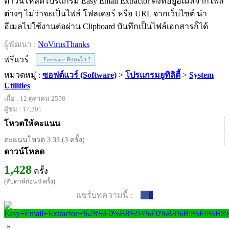
ดาวน์โหลดโปรแกรม Easy Email Extractor ดึงที่อยู่อีเมลจากไฟล์
ต่างๆ ไม่ว่าจะเป็นไฟล์ โฟลเดอร์ หรือ URL จากเว็บไซต์ นำ
อีเมลไปใช้งานต่อผ่าน Clipboard บันทึกเป็นไฟล์เอกสารก็ได้
ผู้พัฒนา :
NoVirusThanks
ฟรีแวร์
Freeware คืออะไร ?
หมวดหมู่ :
ซอฟต์แวร์ (Software)
>
โปรแกรมยูทิลิตี้
>
System
Utilities
เมื่อ : 12 ตุลาคม 2558
ผู้ชม : 17,201
โหวตให้คะแนน
คะแนนโหวต 3.33 (3 ครั้ง)
ดาวน์โหลด
1,428
ครั้ง
(สัปดาห์ก่อน 0 ครั้ง)
แชร์บทความนี้ :
0
»