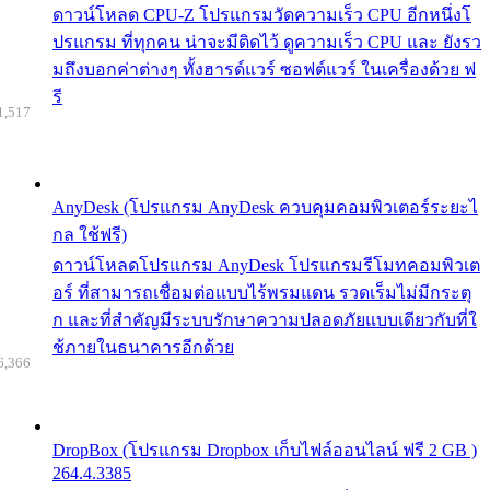
ดาวน์โหลด CPU-Z โปรแกรมวัดความเร็ว CPU อีกหนึ่งโ
ปรแกรม ที่ทุกคน น่าจะมีติดไว้ ดูความเร็ว CPU และ ยังรว
มถึงบอกค่าต่างๆ ทั้งฮารด์แวร์ ซอฟต์แวร์ ในเครื่องด้วย ฟ
รี
1,517
AnyDesk (โปรแกรม AnyDesk ควบคุมคอมพิวเตอร์ระยะไ
กล ใช้ฟรี)
ดาวน์โหลดโปรแกรม AnyDesk โปรแกรมรีโมทคอมพิวเต
อร์ ที่สามารถเชื่อมต่อแบบไร้พรมแดน รวดเร็มไม่มีกระตุ
ก และที่สำคัญมีระบบรักษาความปลอดภัยแบบเดียวกับที่ใ
ช้ภายในธนาคารอีกด้วย
6,366
DropBox (โปรแกรม Dropbox เก็บไฟล์ออนไลน์ ฟรี 2 GB )
264.4.3385