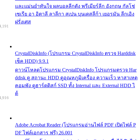
และแม่นยำทันใจ ผลบอลลีกดัง พรีเมียร์ลีก อังกฤษ กัลโช่
เซเรีย อา อิตาลี ลาลีกา สเปน บุนเดสลีก้า เยอรมัน ลีกเอิง
ฝรั่งเศส
4,191
CrystalDiskInfo (โปรแกรม CrystalDiskInfo ตรวจ Harddisk
เช็ค HDD) 9.9.1
ดาวน์โหลดโปรแกรม CrystalDiskInfo โปรแกรมตรวจ Har
ddisk ดู สถานะ HDD ดูอุณหภูมิเครื่อง ความเร็ว หาสาเหต
คอมพัง ดูฮาร์ดดิสก์ SSD ทั้ง Internal และ External HDD ไ
ด้
4,916
Adobe Acrobat Reader (โปรแกรมอ่านไฟล์ PDF เปิดไฟล์ P
DF ไฟล์เอกสาร ฟรี) 26.001