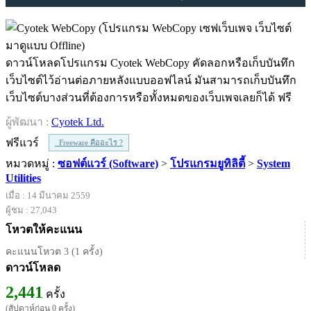
ดาวน์โหลดโปรแกรม Cyotek WebCopy คัดลอกหรือเก็บบันทึก
เว็บไซต์ไว้อ่านต่อภายหลังแบบออฟไลน์ มันสามารถเก็บบันทึก
เว็บไซต์บางส่วนที่ต้องการหรือทั้งหมดของเว็บเพจเลยก็ได้ ฟรี
ผู้พัฒนา :
Cyotek Ltd.
ฟรีแวร์
Freeware คืออะไร ?
หมวดหมู่ :
ซอฟต์แวร์ (Software)
>
โปรแกรมยูทิลิตี้
>
System
Utilities
เมื่อ : 14 มีนาคม 2559
ผู้ชม : 27,043
โหวตให้คะแนน
คะแนนโหวต 3 (1 ครั้ง)
ดาวน์โหลด
2,441
ครั้ง
(สัปดาห์ก่อน 0 ครั้ง)