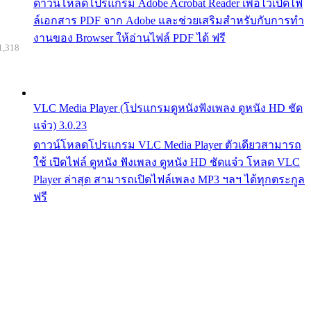
ดาวน์โหลดโปรแกรม Adobe Acrobat Reader เพื่อไว้เปิดไฟ
ล์เอกสาร PDF จาก Adobe และช่วยเสริมสำหรับกับการทำ
งานของ Browser ให้อ่านไฟล์ PDF ได้ ฟรี
1,318
VLC Media Player (โปรแกรมดูหนังฟังเพลง ดูหนัง HD ชัด
แจ๋ว) 3.0.23
ดาวน์โหลดโปรแกรม VLC Media Player ตัวเดียวสามารถ
ใช้ เปิดไฟล์ ดูหนัง ฟังเพลง ดูหนัง HD ชัดแจ๋ว โหลด VLC
Player ล่าสุด สามารถเปิดไฟล์เพลง MP3 ฯลฯ ได้ทุกตระกูล
ฟรี