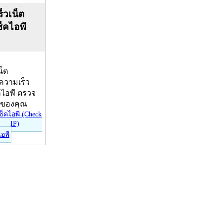
็วเน็ต
ช็คไอพี
น็ต
บความเร็ว
คไอพี ตรวจ
ีของคุณ
ไอพี