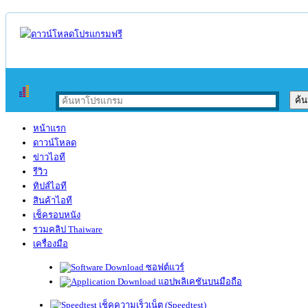
หน้าแรก
ดาวน์โหลด
ข่าวไอที
รีวิว
ทิปส์ไอที
สินค้าไอที
เช็ครอบหนัง
รวมคลิป Thaiware
เครื่องมือ
ซอฟต์แวร์
แอปพลิเคชันบนมือถือ
เช็คความเร็วเน็ต (Speedtest)