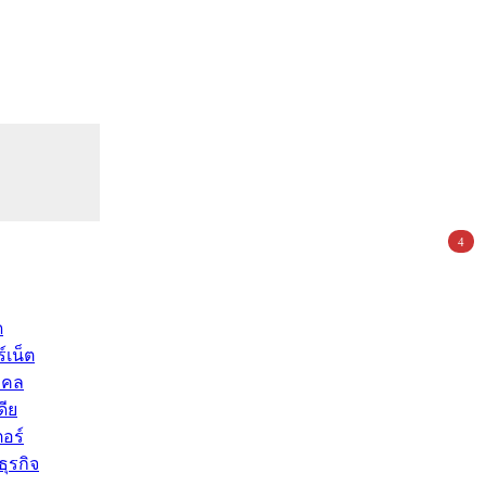
4
ด
์เน็ต
คคล
ดีย
อร์
ุรกิจ