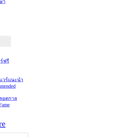
ษา
์ฟรี
แวร์แนะนำ
mended
ตลอดกาล
 Fame
re