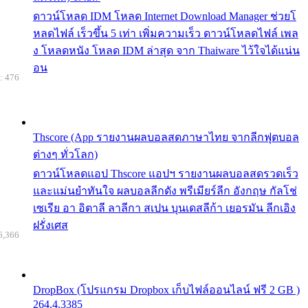
ดาวน์โหลด IDM โหลด Internet Download Manager ช่วยโ
หลดไฟล์ เร็วขึ้น 5 เท่า เพิ่มความเร็ว ดาวน์โหลดไฟล์ เพล
ง โหลดหนัง โหลด IDM ล่าสุด จาก Thaiware ไว้ใจได้แน่น
อน
: 476
Thscore (App รายงานผลบอลสดภาษาไทย จากลีกฟุตบอล
ต่างๆ ทั่วโลก)
ดาวน์โหลดแอป Thscore แอปฯ รายงานผลบอลสดรวดเร็ว
และแม่นยำทันใจ ผลบอลลีกดัง พรีเมียร์ลีก อังกฤษ กัลโช่
เซเรีย อา อิตาลี ลาลีกา สเปน บุนเดสลีก้า เยอรมัน ลีกเอิง
ฝรั่งเศส
6,366
DropBox (โปรแกรม Dropbox เก็บไฟล์ออนไลน์ ฟรี 2 GB )
264.4.3385