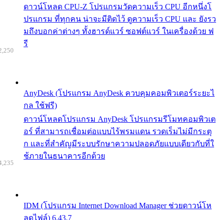
ดาวน์โหลด CPU-Z โปรแกรมวัดความเร็ว CPU อีกหนึ่งโ
ปรแกรม ที่ทุกคน น่าจะมีติดไว้ ดูความเร็ว CPU และ ยังรว
มถึงบอกค่าต่างๆ ทั้งฮารด์แวร์ ซอฟต์แวร์ ในเครื่องด้วย ฟ
รี
2,250
AnyDesk (โปรแกรม AnyDesk ควบคุมคอมพิวเตอร์ระยะไ
กล ใช้ฟรี)
ดาวน์โหลดโปรแกรม AnyDesk โปรแกรมรีโมทคอมพิวเต
อร์ ที่สามารถเชื่อมต่อแบบไร้พรมแดน รวดเร็มไม่มีกระตุ
ก และที่สำคัญมีระบบรักษาความปลอดภัยแบบเดียวกับที่ใ
ช้ภายในธนาคารอีกด้วย
4,235
IDM (โปรแกรม Internet Download Manager ช่วยดาวน์โห
ลดไฟล์) 6.43.7