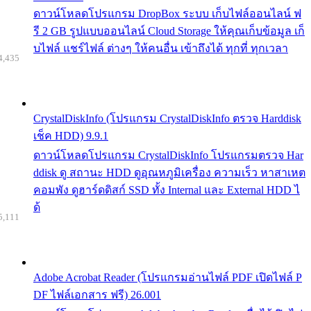
ดาวน์โหลดโปรแกรม DropBox ระบบ เก็บไฟล์ออนไลน์ ฟ
รี 2 GB รูปแบบออนไลน์ Cloud Storage ให้คุณเก็บข้อมูล เก็
บไฟล์ แชร์ไฟล์ ต่างๆ ให้คนอื่น เข้าถึงได้ ทุกที่ ทุกเวลา
4,435
CrystalDiskInfo (โปรแกรม CrystalDiskInfo ตรวจ Harddisk
เช็ค HDD) 9.9.1
ดาวน์โหลดโปรแกรม CrystalDiskInfo โปรแกรมตรวจ Har
ddisk ดู สถานะ HDD ดูอุณหภูมิเครื่อง ความเร็ว หาสาเหต
คอมพัง ดูฮาร์ดดิสก์ SSD ทั้ง Internal และ External HDD ไ
ด้
5,111
Adobe Acrobat Reader (โปรแกรมอ่านไฟล์ PDF เปิดไฟล์ P
DF ไฟล์เอกสาร ฟรี) 26.001