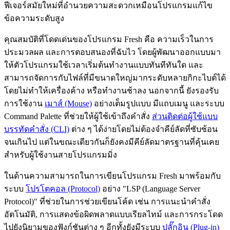
ฟีเจอร์สมัยใหม่ที่อำนวยความสะดวกเหมือนโปรแกรมแก้ไข
ข้อความระดับสูง
คุณสมบัติที่โดดเด่นของโปรแกรม Fresh คือ ความเร็วในการ
ประมวลผล และการตอบสนองที่ฉับไว โดยผู้พัฒนาออกแบบมา
ให้ตัวโปรแกรมใช้เวลาเริ่มต้นทำงานแบบทันทีทันใด และ
สามารถจัดการกับไฟล์ที่มีขนาดใหญ่มากระดับหลายกิกะไบต์ได้
โดยไม่ทำให้เครื่องค้าง หรือทำงานช้าลง นอกจากนี้ ยังรองรับ
การใช้งาน
เมาส์ (Mouse)
อย่างเต็มรูปแบบ มีแถบเมนู และระบบ
Command Palette ที่ช่วยให้ผู้ใช้เข้าถึงคำสั่ง
ส่วนติดต่อผู้ใช้แบบ
บรรทัดคำสั่ง (CLI)
ต่าง ๆ ได้ง่ายโดยไม่ต้องจำคีย์ลัดที่ซับซ้อน
จนเกินไป แต่ในขณะเดียวกันก็ยังคงมีคีย์ลัดมาตรฐานที่คุ้นเคย
สำหรับผู้ใช้งานสายโปรแกรมมิ่ง
ในด้านความสามารถในการเขียนโปรแกรม Fresh มาพร้อมกับ
ระบบ
โปรโตคอล (Protocol)
อย่าง "LSP (Language Server
Protocol)" ที่ช่วยในการช่วยเขียนโค้ด เช่น การแนะนำคำสั่ง
อัตโนมัติ, การแสดงข้อผิดพลาดแบบเรียลไทม์ และการกระโดด
ไปยังนิยามของฟังก์ชันต่าง ๆ อีกทั้งยังมีระบบ
ปลั๊กอิน (Plug-in)