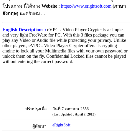
โปรแกรม นี้ได้ทาง
Website :
https://www.erightsoft.com
(ภาษา
อังกฤษ)
นะครับผม ...
English Descriptions :
eVPC - Video Player Crypter is a simple
and very light FreeWare for PC. With this 3 files package you can
play any Video or Audio file while protecting your privacy. Unlike
other players, eVPC - Video Player Crypter offers its crypting
engine to lock all your Multimedia files with your own password or
unlock them on the fly. Confidential Locked files cannot be played
without entering the correct password.
ปรับปรุงเมื่อ
วันที่ 7 เมษายน 2556
(Last Updated :
April 7, 2013
)
eRightSoft
ผู้พัฒนา