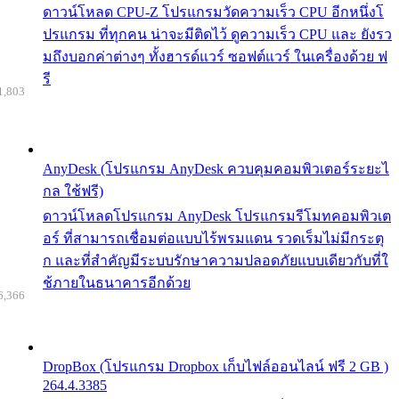
ดาวน์โหลด CPU-Z โปรแกรมวัดความเร็ว CPU อีกหนึ่งโ
ปรแกรม ที่ทุกคน น่าจะมีติดไว้ ดูความเร็ว CPU และ ยังรว
มถึงบอกค่าต่างๆ ทั้งฮารด์แวร์ ซอฟต์แวร์ ในเครื่องด้วย ฟ
รี
1,803
AnyDesk (โปรแกรม AnyDesk ควบคุมคอมพิวเตอร์ระยะไ
กล ใช้ฟรี)
ดาวน์โหลดโปรแกรม AnyDesk โปรแกรมรีโมทคอมพิวเต
อร์ ที่สามารถเชื่อมต่อแบบไร้พรมแดน รวดเร็มไม่มีกระตุ
ก และที่สำคัญมีระบบรักษาความปลอดภัยแบบเดียวกับที่ใ
ช้ภายในธนาคารอีกด้วย
6,366
DropBox (โปรแกรม Dropbox เก็บไฟล์ออนไลน์ ฟรี 2 GB )
264.4.3385