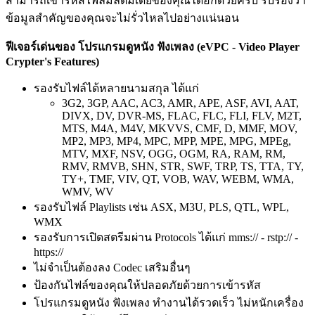
สามารถเข้ารหัสไฟล์มัลติมีเดียของคุณได้อีกด้วยครับ รับรองว่า
ข้อมูลสำคัญของคุณจะไม่รั่วไหลไปอย่างแน่นอน
ฟีเจอร์เด่นของ โปรแกรมดูหนัง ฟังเพลง (eVPC - Video Player
Crypter's Features)
รองรับไฟล์ได้หลายนามสกุล ได้แก่
3G2, 3GP, AAC, AC3, AMR, APE, ASF, AVI, AAT,
DIVX, DV, DVR-MS, FLAC, FLC, FLI, FLV, M2T,
MTS, M4A, M4V, MKVVS, CMF, D, MMF, MOV,
MP2, MP3, MP4, MPC, MPP, MPE, MPG, MPEg,
MTV, MXF, NSV, OGG, OGM, RA, RAM, RM,
RMV, RMVB, SHN, STR, SWF, TRP, TS, TTA, TY,
TY+, TMF, VIV, QT, VOB, WAV, WEBM, WMA,
WMV, WV
รองรับไฟล์ Playlists เช่น ASX, M3U, PLS, QTL, WPL,
WMX
รองรับการเปิดสตรีมผ่าน Protocols ได้แก่ mms:// - rstp:// -
https://
ไม่จำเป็นต้องลง Codec เสริมอื่นๆ
ป้องกันไฟล์ของคุณให้ปลอดภัยด้วยการเข้ารหัส
โปรแกรมดูหนัง ฟังเพลง ทำงานได้รวดเร็ว ไม่หนักเครื่อง