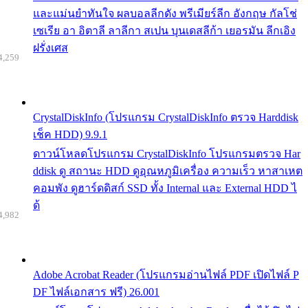
และแม่นยำทันใจ ผลบอลลีกดัง พรีเมียร์ลีก อังกฤษ กัลโช่
เซเรีย อา อิตาลี ลาลีกา สเปน บุนเดสลีก้า เยอรมัน ลีกเอิง
ฝรั่งเศส
4,259
CrystalDiskInfo (โปรแกรม CrystalDiskInfo ตรวจ Harddisk
เช็ค HDD) 9.9.1
ดาวน์โหลดโปรแกรม CrystalDiskInfo โปรแกรมตรวจ Har
ddisk ดู สถานะ HDD ดูอุณหภูมิเครื่อง ความเร็ว หาสาเหต
คอมพัง ดูฮาร์ดดิสก์ SSD ทั้ง Internal และ External HDD ไ
ด้
4,982
Adobe Acrobat Reader (โปรแกรมอ่านไฟล์ PDF เปิดไฟล์ P
DF ไฟล์เอกสาร ฟรี) 26.001