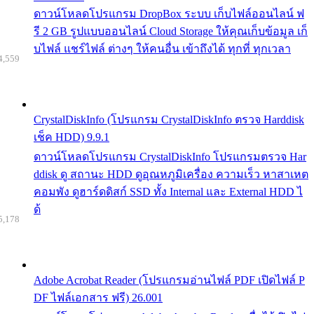
ดาวน์โหลดโปรแกรม DropBox ระบบ เก็บไฟล์ออนไลน์ ฟ
รี 2 GB รูปแบบออนไลน์ Cloud Storage ให้คุณเก็บข้อมูล เก็
บไฟล์ แชร์ไฟล์ ต่างๆ ให้คนอื่น เข้าถึงได้ ทุกที่ ทุกเวลา
4,559
CrystalDiskInfo (โปรแกรม CrystalDiskInfo ตรวจ Harddisk
เช็ค HDD) 9.9.1
ดาวน์โหลดโปรแกรม CrystalDiskInfo โปรแกรมตรวจ Har
ddisk ดู สถานะ HDD ดูอุณหภูมิเครื่อง ความเร็ว หาสาเหต
คอมพัง ดูฮาร์ดดิสก์ SSD ทั้ง Internal และ External HDD ไ
ด้
5,178
Adobe Acrobat Reader (โปรแกรมอ่านไฟล์ PDF เปิดไฟล์ P
DF ไฟล์เอกสาร ฟรี) 26.001