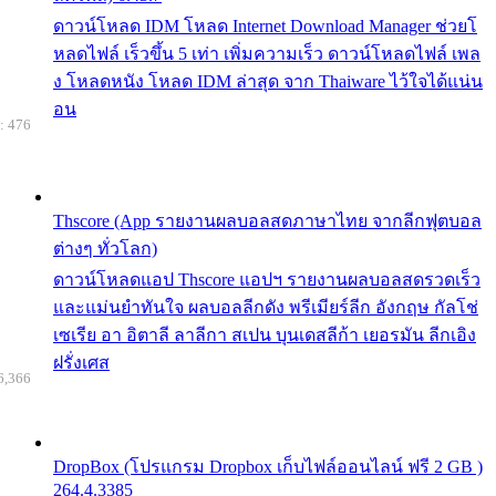
ดาวน์โหลด IDM โหลด Internet Download Manager ช่วยโ
หลดไฟล์ เร็วขึ้น 5 เท่า เพิ่มความเร็ว ดาวน์โหลดไฟล์ เพล
ง โหลดหนัง โหลด IDM ล่าสุด จาก Thaiware ไว้ใจได้แน่น
อน
: 476
Thscore (App รายงานผลบอลสดภาษาไทย จากลีกฟุตบอล
ต่างๆ ทั่วโลก)
ดาวน์โหลดแอป Thscore แอปฯ รายงานผลบอลสดรวดเร็ว
และแม่นยำทันใจ ผลบอลลีกดัง พรีเมียร์ลีก อังกฤษ กัลโช่
เซเรีย อา อิตาลี ลาลีกา สเปน บุนเดสลีก้า เยอรมัน ลีกเอิง
ฝรั่งเศส
6,366
DropBox (โปรแกรม Dropbox เก็บไฟล์ออนไลน์ ฟรี 2 GB )
264.4.3385