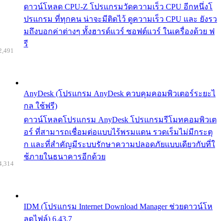
ดาวน์โหลด CPU-Z โปรแกรมวัดความเร็ว CPU อีกหนึ่งโ
ปรแกรม ที่ทุกคน น่าจะมีติดไว้ ดูความเร็ว CPU และ ยังรว
มถึงบอกค่าต่างๆ ทั้งฮารด์แวร์ ซอฟต์แวร์ ในเครื่องด้วย ฟ
รี
2,491
AnyDesk (โปรแกรม AnyDesk ควบคุมคอมพิวเตอร์ระยะไ
กล ใช้ฟรี)
ดาวน์โหลดโปรแกรม AnyDesk โปรแกรมรีโมทคอมพิวเต
อร์ ที่สามารถเชื่อมต่อแบบไร้พรมแดน รวดเร็มไม่มีกระตุ
ก และที่สำคัญมีระบบรักษาความปลอดภัยแบบเดียวกับที่ใ
ช้ภายในธนาคารอีกด้วย
4,314
IDM (โปรแกรม Internet Download Manager ช่วยดาวน์โห
ลดไฟล์) 6.43.7